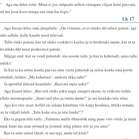
29
Aga ma ütlen teile: Mina ei joo siitpeale sellest viinapuu viljast kuni päevani,
mil ma joon koos teiega uut oma Isa riigis.”
Lk 17
1
Aga Jeesus ütles oma jüngritele: „On võimatu, et ei tuleks ahvatlusi patule, aga
häda sellele, kelle kaudu need tulevad.
2
Talle oleks parem, kui tal oleks veskikivi kaelas ja ta heidetaks merre, kui et ta
ahvatleks üht neist pisikestest patule.
3
Jälgige end: kui su vend patustab, siis noomi teda, ja kui ta kahetseb, anna talle
andeks!
4
Ja kui ta ka seitse korda päevas sinu vastu patustab ja seitse korda sinu poole
pöördub, öeldes: „Ma kahetsen”, andesta ikka talle!”
5
Ja apostlid ütlesid Issandale: „Kasvata meie usku!”
6
Aga Issand ütles: „Kui teil oleks usku nagu sinepiivakene, te võiksite öelda
sellele mooruspuule: „Juuri end üles ja istuta merre!” ja see kuulaks teie sõna.
7
Aga kes teie seast, kellel on sulane kündmas või karja hoidmas, ütleks temale,
kui ta väljalt tuleb: „Tule kohe siia ja istu lauda!”?
8
Eks ta pigem ütle talle: „Valmista mulle õhtusöök ning pane vöö vööle ja teeni
mind, kuni ma saan söönud ja joonud, ning pärast söö ja joo sina!”
9
Kas ta seda sulast tänab, et see tegi, mida tal kästi?
10