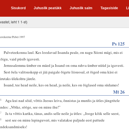
Sisukord
Juhuslik peatükk
Juhuslik salm
Tagasiside
L
vastet, leht 1 1-st)
estikeelne Piibel 1997
Ps 125
1
Palveteekonna laul. Kes loodavad Issanda peale, on nagu Siioni mägi, mis ei
kõigu, vaid püsib igavesti.
2
Jeruusalemma ümber on mäed ja Issand on oma rahva ümber nüüd ja igavesti.
3
Sest õela valitsuskepp ei jää paigale õigete liisuosal, et õiged oma käsi ei
sirutaks ülekohtu järele.
4
Issand, tee head neile, kes on head, ja neile, kes on õiglased oma südames!
Mt 26
26
Aga kui nad sõid, võttis Jeesus leiva, õnnistas ja murdis ja ütles jüngritele
andes: „Võtke, sööge, see on minu ihu!”
27
Ja ta võttis karika, tänas, andis selle neile ja ütles: „Jooge kõik selle seest,
28
sest see on minu lepinguveri, mis valatakse paljude eest pattude
andeksandmiseks!