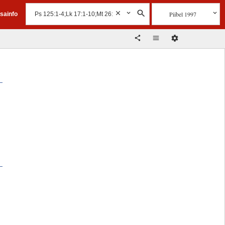
Piibel 1997
isainfo