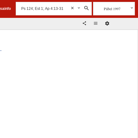
Piibel 1997
isainfo