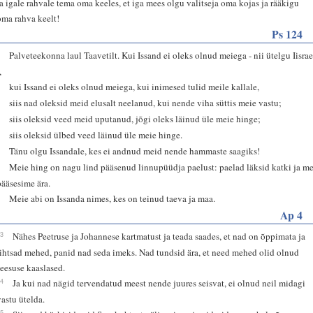
ja igale rahvale tema oma keeles, et iga mees olgu valitseja oma kojas ja rääkigu
oma rahva keelt!
Ps 124
1
Palveteekonna laul Taavetilt. Kui Issand ei oleks olnud meiega - nii ütelgu Iisrae
,
2
kui Issand ei oleks olnud meiega, kui inimesed tulid meile kallale,
3
siis nad oleksid meid elusalt neelanud, kui nende viha süttis meie vastu;
4
siis oleksid veed meid uputanud, jõgi oleks läinud üle meie hinge;
5
siis oleksid ülbed veed läinud üle meie hinge.
6
Tänu olgu Issandale, kes ei andnud meid nende hammaste saagiks!
7
Meie hing on nagu lind pääsenud linnupüüdja paelust: paelad läksid katki ja m
pääsesime ära.
8
Meie abi on Issanda nimes, kes on teinud taeva ja maa.
Ap 4
13
Nähes Peetruse ja Johannese kartmatust ja teada saades, et nad on õppimata ja
lihtsad mehed, panid nad seda imeks. Nad tundsid ära, et need mehed olid olnud
Jeesuse kaaslased.
14
Ja kui nad nägid tervendatud meest nende juures seisvat, ei olnud neil midagi
vastu ütelda.
15