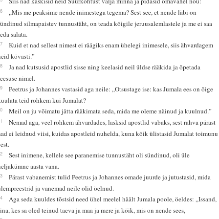
Siis nad käskisid neid Suurkohtust välja minna ja pidasid omavahel nõu:
16
„Mis me peaksime nende inimestega tegema? Sest see, et nende läbi on
sündinud silmapaistev tunnustäht, on teada kõigile jeruusalemlastele ja me ei saa
seda salata.
17
Kuid et nad sellest nimest ei räägiks enam ühelegi inimesele, siis ähvardagem
neid kõvasti.”
18
Ja nad kutsusid apostlid sisse ning keelasid neil üldse rääkida ja õpetada
Jeesuse nimel.
19
Peetrus ja Johannes vastasid aga neile: „Otsustage ise: kas Jumala ees on õige
kuulata teid rohkem kui Jumalat?
20
Meil on ju võimatu jätta rääkimata seda, mida me oleme näinud ja kuulnud.”
21
Nemad aga, veel rohkem ähvardades, lasksid apostlid vabaks, sest rahva pärast
nad ei leidnud viisi, kuidas apostleid nuhelda, kuna kõik ülistasid Jumalat toimunu
est.
22
Sest inimene, kellele see paranemise tunnustäht oli sündinud, oli üle
neljakümne aasta vana.
23
Pärast vabanemist tulid Peetrus ja Johannes omade juurde ja jutustasid, mida
ülempreestrid ja vanemad neile olid öelnud.
24
Aga seda kuuldes tõstsid need ühel meelel häält Jumala poole, öeldes: „Issand,
sina, kes sa oled teinud taeva ja maa ja mere ja kõik, mis on nende sees,