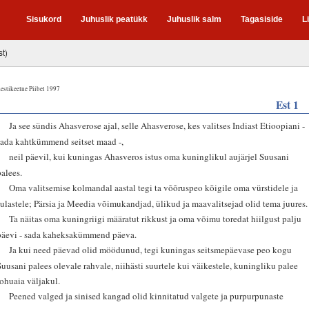
Sisukord
Juhuslik peatükk
Juhuslik salm
Tagasiside
L
st)
estikeelne Piibel 1997
Est 1
1
Ja see sündis Ahasverose ajal, selle Ahasverose, kes valitses Indiast Etioopiani -
sada kahtkümmend seitset maad -,
2
neil päevil, kui kuningas Ahasveros istus oma kuninglikul aujärjel Suusani
palees.
3
Oma valitsemise kolmandal aastal tegi ta võõruspeo kõigile oma vürstidele ja
sulastele; Pärsia ja Meedia võimukandjad, ülikud ja maavalitsejad olid tema juures.
4
Ta näitas oma kuningriigi määratut rikkust ja oma võimu toredat hiilgust palju
päevi - sada kaheksakümmend päeva.
5
Ja kui need päevad olid möödunud, tegi kuningas seitsmepäevase peo kogu
Suusani palees olevale rahvale, niihästi suurtele kui väikestele, kuningliku palee
rohuaia väljakul.
6
Peened valged ja sinised kangad olid kinnitatud valgete ja purpurpunaste