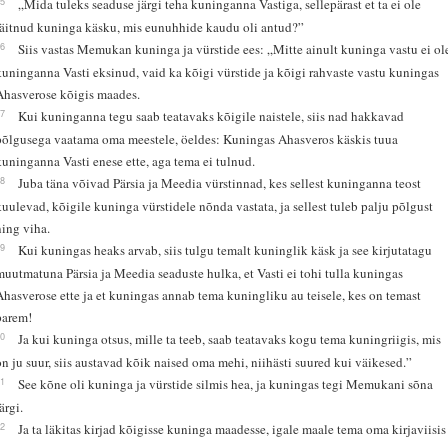
15
„Mida tuleks seaduse järgi teha kuninganna Vastiga, sellepärast et ta ei ole
täitnud kuninga käsku, mis eunuhhide kaudu oli antud?”
16
Siis vastas Memukan kuninga ja vürstide ees: „Mitte ainult kuninga vastu ei ol
kuninganna Vasti eksinud, vaid ka kõigi vürstide ja kõigi rahvaste vastu kuningas
Ahasverose kõigis maades.
17
Kui kuninganna tegu saab teatavaks kõigile naistele, siis nad hakkavad
põlgusega vaatama oma meestele, öeldes: Kuningas Ahasveros käskis tuua
kuninganna Vasti enese ette, aga tema ei tulnud.
18
Juba täna võivad Pärsia ja Meedia vürstinnad, kes sellest kuninganna teost
kuulevad, kõigile kuninga vürstidele nõnda vastata, ja sellest tuleb palju põlgust
ning viha.
19
Kui kuningas heaks arvab, siis tulgu temalt kuninglik käsk ja see kirjutatagu
muutmatuna Pärsia ja Meedia seaduste hulka, et Vasti ei tohi tulla kuningas
Ahasverose ette ja et kuningas annab tema kuningliku au teisele, kes on temast
parem!
20
Ja kui kuninga otsus, mille ta teeb, saab teatavaks kogu tema kuningriigis, mis
on ju suur, siis austavad kõik naised oma mehi, niihästi suured kui väikesed.”
21
See kõne oli kuninga ja vürstide silmis hea, ja kuningas tegi Memukani sõna
ärgi.
22
Ja ta läkitas kirjad kõigisse kuninga maadesse, igale maale tema oma kirjaviisis