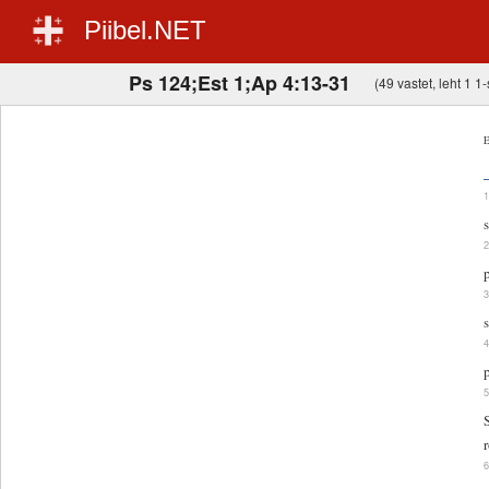
Piibel.NET
Ps 124;Est 1;Ap 4:13-31
(49 vastet, leht 1 1-
E