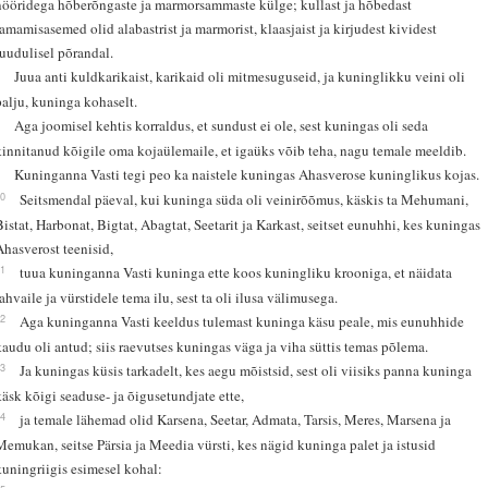
nööridega hõberõngaste ja marmorsammaste külge; kullast ja hõbedast
lamamisasemed olid alabastrist ja marmorist, klaasjaist ja kirjudest kividest
ruudulisel põrandal.
7
Juua anti kuldkarikaist, karikaid oli mitmesuguseid, ja kuninglikku veini oli
palju, kuninga kohaselt.
8
Aga joomisel kehtis korraldus, et sundust ei ole, sest kuningas oli seda
kinnitanud kõigile oma kojaülemaile, et igaüks võib teha, nagu temale meeldib.
9
Kuninganna Vasti tegi peo ka naistele kuningas Ahasverose kuninglikus kojas.
10
Seitsmendal päeval, kui kuninga süda oli veinirõõmus, käskis ta Mehumani,
Bistat, Harbonat, Bigtat, Abagtat, Seetarit ja Karkast, seitset eunuhhi, kes kuningas
Ahasverost teenisid,
11
tuua kuninganna Vasti kuninga ette koos kuningliku krooniga, et näidata
rahvaile ja vürstidele tema ilu, sest ta oli ilusa välimusega.
12
Aga kuninganna Vasti keeldus tulemast kuninga käsu peale, mis eunuhhide
kaudu oli antud; siis raevutses kuningas väga ja viha süttis temas põlema.
13
Ja kuningas küsis tarkadelt, kes aegu mõistsid, sest oli viisiks panna kuninga
käsk kõigi seaduse- ja õigusetundjate ette,
14
ja temale lähemad olid Karsena, Seetar, Admata, Tarsis, Meres, Marsena ja
Memukan, seitse Pärsia ja Meedia vürsti, kes nägid kuninga palet ja istusid
kuningriigis esimesel kohal: