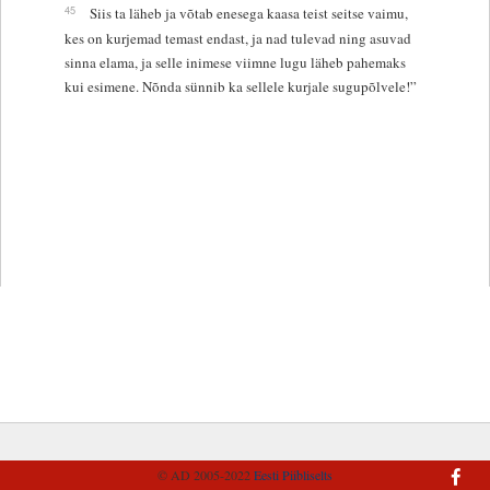
45
Siis ta läheb ja võtab enesega kaasa teist seitse vaimu,
kes on kurjemad temast endast, ja nad tulevad ning asuvad
sinna elama, ja selle inimese viimne lugu läheb pahemaks
kui esimene. Nõnda sünnib ka sellele kurjale sugupõlvele!”
© AD 2005-2022
Eesti Piibliselts