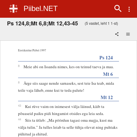
Piibel.NET
Ps 124,8;Mt 6,8;Mt 12,43-45
(5 vastet, leht 1 1-st)
Eestikeelne Piibel 1997
Ps 124
8
Meie abi on Issanda nimes, kes on teinud taeva ja maa.
Mt 6
8
Ärge siis saage nende sarnaseks, sest teie Isa teab, mida
teile vaja läheb, enne kui te teda palute!
Mt 12
43
Kui rüve vaim on inimesest välja läinud, käib ta
põuaseid paiku pidi hingamist otsides ega leia seda.
44
Siis ta ütleb: „Ma pöördun tagasi oma majja, kust ma
välja tulin.” Ja tulles leiab ta selle tühja olevat ning puhtaks
pühitud ja ehitud.