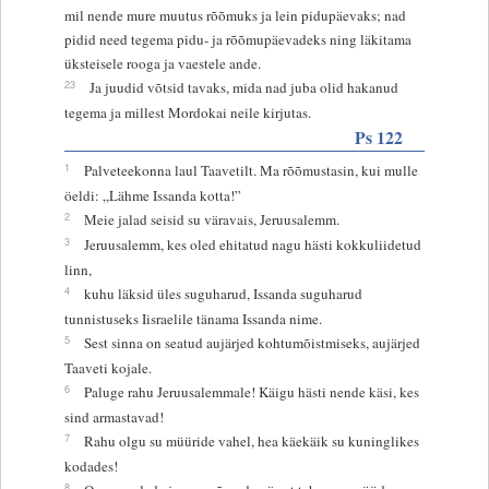
mil nende mure muutus rõõmuks ja lein pidupäevaks; nad
pidid need tegema pidu- ja rõõmupäevadeks ning läkitama
üksteisele rooga ja vaestele ande.
23
Ja juudid võtsid tavaks, mida nad juba olid hakanud
tegema ja millest Mordokai neile kirjutas.
Ps 122
1
Palveteekonna laul Taavetilt. Ma rõõmustasin, kui mulle
öeldi: „Lähme Issanda kotta!”
2
Meie jalad seisid su väravais, Jeruusalemm.
3
Jeruusalemm, kes oled ehitatud nagu hästi kokkuliidetud
linn,
4
kuhu läksid üles suguharud, Issanda suguharud
tunnistuseks Iisraelile tänama Issanda nime.
5
Sest sinna on seatud aujärjed kohtumõistmiseks, aujärjed
Taaveti kojale.
6
Paluge rahu Jeruusalemmale! Käigu hästi nende käsi, kes
sind armastavad!
7
Rahu olgu su müüride vahel, hea käekäik su kuninglikes
kodades!
8