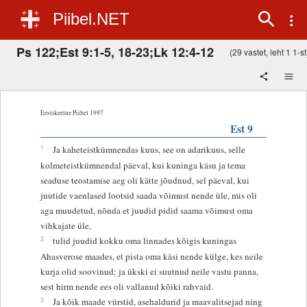
Piibel.NET
Ps 122;Est 9:1-5, 18-23;Lk 12:4-12
(29 vastet, leht 1 1-st
Eestikeelne Piibel 1997
Est 9
1
Ja kaheteistkümnendas kuus, see on adarikuus, selle
kolmeteistkümnendal päeval, kui kuninga käsu ja tema
seaduse teostamise aeg oli kätte jõudnud, sel päeval, kui
juutide vaenlased lootsid saada võimust nende üle, mis oli
aga muudetud, nõnda et juudid pidid saama võimust oma
vihkajate üle,
2
tulid juudid kokku oma linnades kõigis kuningas
Ahasverose maades, et pista oma käsi nende külge, kes neile
kurja olid soovinud; ja ükski ei suutnud neile vastu panna,
sest hirm nende ees oli vallanud kõiki rahvaid.
3
Ja kõik maade vürstid, asehaldurid ja maavalitsejad ning