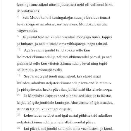
kuninga ametnikud aitasid juute, sest neid oli vallanud hirm
Mordokai ees.
4
Sest Mordokai oli kuningakojas suur, ja kuuldus temast
levis kõigisse maadesse; sest see mees, Mordokai, sai üha
vägevamaks.
5
Ja juudid lõid kõiki oma vaenlasi mõõgaga lüües, tappes
ja hukates, ja nad talitasid oma vihkajatega, nagu tahtsid.
18
Aga Suusani juudid tulid kokku selle kuu
kolmeteistkümnendal ja neljateistkümnendal päeval, ja nad
puhkasid selle kuu viieteistkümnendal päeval ning tegid
selle pidu- ja rõõmupäevaks.
19
Seepärast tegid juudi maamehed, kes elasid maal
külades, adarikuu neljateistkümnenda päeva endile rõõmu-
ja pidupäevaks, heaks päevaks, ja läkitasid üksteisele rooga.
20
Ja Mordokai kirjutas need sündmused üles; ja ta läkitas
kirjad kõigile juutidele kuningas Ahasverose kõigis maades,
niihästi ligidal kui kaugel olijaile,
21
kohustades neid, et nad igal aastal pühitseksid adarikuu
neljateistkümnendat ja viieteistkümnendat päeva
22
kui päevi, mil juudid said rahu oma vaenlastest, ja kuud,