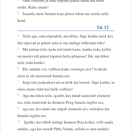
Oma vendade ja oma sõprade pärast tahan ma nüüd
öelda: Rahu sinule!
9
Issanda, meie Jumala koja pärast tahan ma otsida sulle
head.
Lk 12
4
Teile aga, oma sõpradele, ma ütlen: Ärge kartke neid, kes
ihu tapavad ja pärast seda ei saa midagi rohkemat teha!
5
Ma näitan teile, keda teil tuleb karta: kartke teda, kellel
on meelevald pärast tapmist heita põrgusse! Jah, ma ütlen
teile, teda kartke!
6
Eks müüda viis varblast kahe veeringu eest? Ja ükski
neist ei ole unustatud Jumala ees.
7
Isegi teie juuksekarvad on kõik ära loetud. Ärge kartke, te
olete enam väärt kui hulk varblasi!
8
Aga ma ütlen teile, igaüht, kes mind tunnistab inimeste
ees, teda tunnistab ka Inimese Poeg Jumala inglite ees,
9
aga see, kes minu ära salgab inimeste ees, salatakse ära
Jumala inglite ees.
10
Igaüks, kes ütleb midagi Inimese Poja kohta, võib saada
andeks, aga kes teotab Püha Vaimu, sellele ei anta andeks.