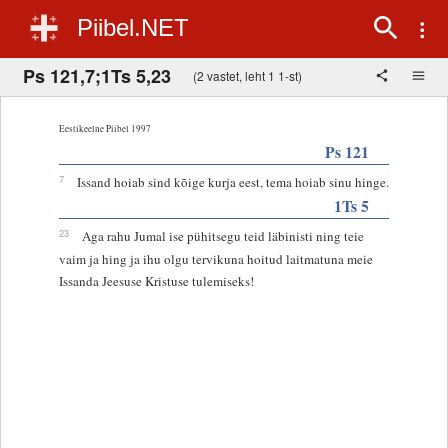
Piibel.NET
Ps 121,7;1Ts 5,23
(2 vastet, leht 1 1-st)
Eestikeelne Piibel 1997
Ps 121
7
Issand hoiab sind kõige kurja eest, tema hoiab sinu hinge.
1Ts 5
23
Aga rahu Jumal ise pühitsegu teid läbinisti ning teie
vaim ja hing ja ihu olgu tervikuna hoitud laitmatuna meie
Issanda Jeesuse Kristuse tulemiseks!