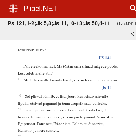
Piibel.NET
Ps 121,1-2;Jk 5,8;Js 11,10-13;Js 50,4-11
(15 vastet, 
Eestikeelne Piibel 1997
Ps 121
1
Palveteekonna laul. Ma tõstan oma silmad mägede poole,
kust tuleb mulle abi?
2
Abi tuleb mulle Issanda käest, kes on teinud taeva ja maa.
Js 11
10
Sel päeval sünnib, et Iisai juurt, kes seisab rahvaile
lipuks, otsivad paganad ja tema asupaik saab auliseks.
11
Ja sel päeval sirutab Issand veel teist korda käe, et
lunastada oma rahva jääki, kes on järele jäänud Assurist ja
Egiptusest, Patrosest, Etioopiast, Eelamist, Sinearist,
Hamatist ja mere saartelt.
12