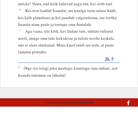
mõista? Vaata, nad kõik kuluvad nagu rüü, koi sööb nad.
10
Kes teist kardab Issandat, see kuulgu tema sulase häält;
kes käib pimeduses ja kel puudub valgusekuma, see lootku
Issanda nime peale ja toetugu oma Jumalale.
11
Aga vaata, teie kõik, kes läidate tule, süütate tuliseid
nooli, minge oma tule leekidesse ja tuliste noolte keskele,
mis te olete süüdanud. Minu käest tuleb see teile, et peate
lamama piinades.
Jk 5
8
Olge siis teiegi pika meelega, kinnitage oma südant, sest
Issanda tulemine on lähedal!
© AD 2005-2022
Eesti Piibliselts