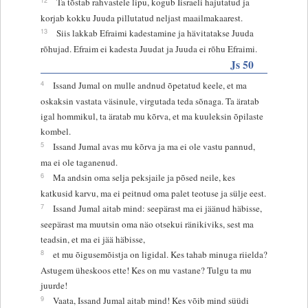
Ta tõstab rahvastele lipu, kogub Iisraeli hajutatud ja
korjab kokku Juuda pillutatud neljast maailmakaarest.
13
Siis lakkab Efraimi kadestamine ja hävitatakse Juuda
rõhujad. Efraim ei kadesta Juudat ja Juuda ei rõhu Efraimi.
Js 50
4
Issand Jumal on mulle andnud õpetatud keele, et ma
oskaksin vastata väsinule, virgutada teda sõnaga. Ta äratab
igal hommikul, ta äratab mu kõrva, et ma kuuleksin õpilaste
kombel.
5
Issand Jumal avas mu kõrva ja ma ei ole vastu pannud,
ma ei ole taganenud.
6
Ma andsin oma selja peksjaile ja põsed neile, kes
katkusid karvu, ma ei peitnud oma palet teotuse ja sülje eest.
7
Issand Jumal aitab mind: seepärast ma ei jäänud häbisse,
seepärast ma muutsin oma näo otsekui ränikiviks, sest ma
teadsin, et ma ei jää häbisse,
8
et mu õigusemõistja on ligidal. Kes tahab minuga riielda?
Astugem üheskoos ette! Kes on mu vastane? Tulgu ta mu
juurde!
9
Vaata, Issand Jumal aitab mind! Kes võib mind süüdi