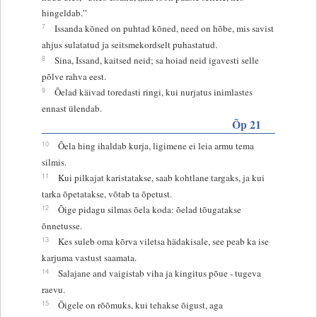
hingeldab.”
7
Issanda kõned on puhtad kõned, need on hõbe, mis savist
ahjus sulatatud ja seitsmekordselt puhastatud.
8
Sina, Issand, kaitsed neid; sa hoiad neid igavesti selle
põlve rahva eest.
9
Õelad käivad toredasti ringi, kui nurjatus inimlastes
ennast ülendab.
Õp 21
10
Õela hing ihaldab kurja, ligimene ei leia armu tema
silmis.
11
Kui pilkajat karistatakse, saab kohtlane targaks, ja kui
tarka õpetatakse, võtab ta õpetust.
12
Õige pidagu silmas õela koda: õelad tõugatakse
õnnetusse.
13
Kes suleb oma kõrva viletsa hädakisale, see peab ka ise
karjuma vastust saamata.
14
Salajane and vaigistab viha ja kingitus põue - tugeva
raevu.
15
Õigele on rõõmuks, kui tehakse õigust, aga