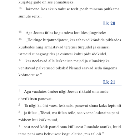
kurjategijaile on see ehmatuseks.
16
Inimene, kes eksib tarkuse teelt, peab minema puhkama
surnute seltsi.
Lk 20
45
Aga Jeesus ütles kogu rahva kuuldes jüngritele:
46
„Hoiduge kirjatundjatest, kes tahavad kõndida pikkades
kuubedes ning armastavad teretusi turgudel ja esimesi
istmeid sünagoogides ja esimesi kohti pidusöökidel,
47
kes neelavad alla lesknaiste majad ja silmakirjaks
venitavad palvetused pikaks! Nemad saavad seda rängema
kohtuotsuse.”
Lk 21
1
Aga vaadates ümber nägi Jeesus rikkaid oma ande
ohvrikirstu panevat.
2
Ta nägi ka üht vaest lesknaist panevat sinna kaks leptonit
3
ja ütles: „Tõesti, ma ütlen teile, see vaene lesknaine pani
rohkem kui kõik muud,
4
sest need kõik panid oma küllusest Jumalale anniks, kuid
tema pani oma kehvusest kogu elatise, mis tal oli.”