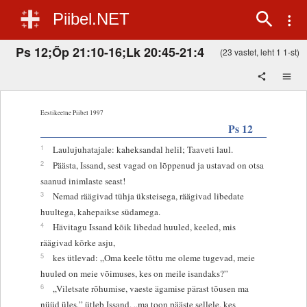
Piibel.NET
Ps 12;Õp 21:10-16;Lk 20:45-21:4
(23 vastet, leht 1 1-st)
Eestikeelne Piibel 1997
Ps 12
1
Laulujuhatajale: kaheksandal helil; Taaveti laul.
2
Päästa, Issand, sest vagad on lõppenud ja ustavad on otsa
saanud inimlaste seast!
3
Nemad räägivad tühja üksteisega, räägivad libedate
huultega, kahepaikse südamega.
4
Hävitagu Issand kõik libedad huuled, keeled, mis
räägivad kõrke asju,
5
kes ütlevad: „Oma keele tõttu me oleme tugevad, meie
huuled on meie võimuses, kes on meile isandaks?”
6
„Viletsate rõhumise, vaeste ägamise pärast tõusen ma
nüüd üles,” ütleb Issand, „ma toon pääste sellele, kes