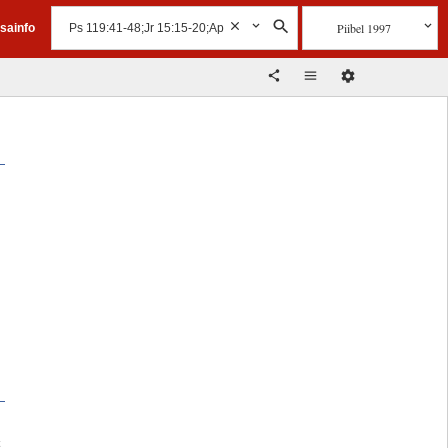
Piibel 1997
isainfo
t