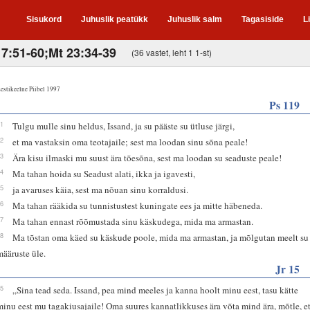
Sisukord
Juhuslik peatükk
Juhuslik salm
Tagasiside
L
 7:51-60;Mt 23:34-39
(36 vastet, leht 1 1-st)
estikeelne Piibel 1997
Ps 119
41
Tulgu mulle sinu heldus, Issand, ja su pääste su ütluse järgi,
42
et ma vastaksin oma teotajaile; sest ma loodan sinu sõna peale!
43
Ära kisu ilmaski mu suust ära tõesõna, sest ma loodan su seaduste peale!
44
Ma tahan hoida su Seadust alati, ikka ja igavesti,
45
ja avaruses käia, sest ma nõuan sinu korraldusi.
46
Ma tahan rääkida su tunnistustest kuningate ees ja mitte häbeneda.
47
Ma tahan ennast rõõmustada sinu käskudega, mida ma armastan.
48
Ma tõstan oma käed su käskude poole, mida ma armastan, ja mõlgutan meelt su
määruste üle.
Jr 15
15
„Sina tead seda. Issand, pea mind meeles ja kanna hoolt minu eest, tasu kätte
minu eest mu tagakiusajaile! Oma suures kannatlikkuses ära võta mind ära, mõtle, e