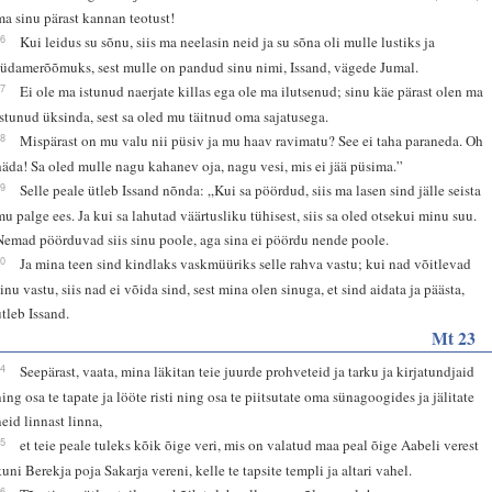
ma sinu pärast kannan teotust!
16
Kui leidus su sõnu, siis ma neelasin neid ja su sõna oli mulle lustiks ja
südamerõõmuks, sest mulle on pandud sinu nimi, Issand, vägede Jumal.
17
Ei ole ma istunud naerjate killas ega ole ma ilutsenud; sinu käe pärast olen ma
istunud üksinda, sest sa oled mu täitnud oma sajatusega.
18
Mispärast on mu valu nii püsiv ja mu haav ravimatu? See ei taha paraneda. Oh
häda! Sa oled mulle nagu kahanev oja, nagu vesi, mis ei jää püsima.”
19
Selle peale ütleb Issand nõnda: „Kui sa pöördud, siis ma lasen sind jälle seista
mu palge ees. Ja kui sa lahutad väärtusliku tühisest, siis sa oled otsekui minu suu.
Nemad pöörduvad siis sinu poole, aga sina ei pöördu nende poole.
20
Ja mina teen sind kindlaks vaskmüüriks selle rahva vastu; kui nad võitlevad
sinu vastu, siis nad ei võida sind, sest mina olen sinuga, et sind aidata ja päästa,
ütleb Issand.
Mt 23
34
Seepärast, vaata, mina läkitan teie juurde prohveteid ja tarku ja kirjatundjaid
ning osa te tapate ja lööte risti ning osa te piitsutate oma sünagoogides ja jälitate
neid linnast linna,
35
et teie peale tuleks kõik õige veri, mis on valatud maa peal õige Aabeli verest
kuni Berekja poja Sakarja vereni, kelle te tapsite templi ja altari vahel.
36