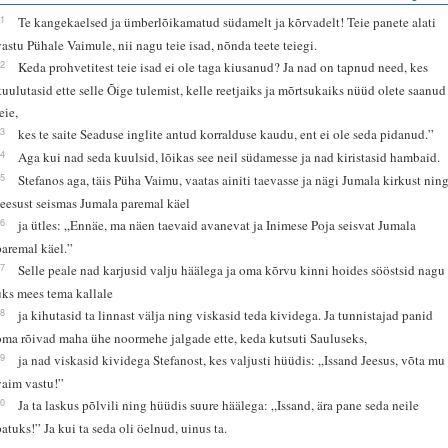
51
Te kangekaelsed ja ümberlõikamatud südamelt ja kõrvadelt! Teie panete alati
vastu Pühale Vaimule, nii nagu teie isad, nõnda teete teiegi.
52
Keda prohvetitest teie isad ei ole taga kiusanud? Ja nad on tapnud need, kes
kuulutasid ette selle Õige tulemist, kelle reetjaiks ja mõrtsukaiks nüüd olete saanud
eie,
53
kes te saite Seaduse inglite antud korralduse kaudu, ent ei ole seda pidanud.”
54
Aga kui nad seda kuulsid, lõikas see neil südamesse ja nad kiristasid hambaid.
55
Stefanos aga, täis Püha Vaimu, vaatas ainiti taevasse ja nägi Jumala kirkust nin
Jeesust seismas Jumala paremal käel
56
ja ütles: „Ennäe, ma näen taevaid avanevat ja Inimese Poja seisvat Jumala
paremal käel.”
57
Selle peale nad karjusid valju häälega ja oma kõrvu kinni hoides sööstsid nagu
üks mees tema kallale
58
ja kihutasid ta linnast välja ning viskasid teda kividega. Ja tunnistajad panid
oma rõivad maha ühe noormehe jalgade ette, keda kutsuti Sauluseks,
59
ja nad viskasid kividega Stefanost, kes valjusti hüüdis: „Issand Jeesus, võta mu
vaim vastu!”
60
Ja ta laskus põlvili ning hüüdis suure häälega: „Issand, ära pane seda neile
patuks!” Ja kui ta seda oli öelnud, uinus ta.