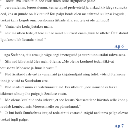
Tõesti, ma ütlen teile, see kõik tuleb selle sugupõlve peale!
37
Jeruusalemm, Jeruusalemm, kes sa tapad prohveteid ja viskad kividega surnuks
need, kes su juurde on läkitatud! Kui palju kordi olen ma tahtnud su lapsi koguda,
otsekui kana kogub oma pesakonna tiibade alla, ent teie ei ole tahtnud!
38
Vaata, teie koda jäetakse maha,
39
sest ma ütlen teile, et teie ei näe mind nüüdsest enam, kuni te ütlete: Õnnistatu
olgu, kes tuleb Issanda nimel!”
Ap 6
8
Aga Stefanos, täis armu ja väge, tegi imetegusid ja suuri tunnustähti rahva seas.
11
Siis nad kihutasid üles mehi ütlema: „Me oleme kuulnud teda rääkivat
teotussõnu Moosese ja Jumala vastu.”
12
Nad ässitasid rahvast ja vanemaid ja kirjatundjaid ning tulid, võtsid Stefanose
kinni ja viisid ta Suurkohtu ette.
13
Nad seadsid sinna ka valetunnistajaid, kes ütlesid: „See inimene ei lakka
rääkimast sõnu püha paiga ja Seaduse vastu.
14
Me oleme kuulnud teda ütlevat, et see Jeesus Naatsaretlane hävitab selle koha j
muudab kombed, mis Mooses meile on pärandanud.”
15
Ja kui kõik Suurkohtus istujad teda ainiti vaatasid, nägid nad tema palge oleva
otsekui ingli palge.
Ap 7