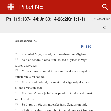
Piibel.NET
Ps 119:137-144;Jr 33:14-26;2Kr 1:1-11
(32 vastet, leht
Eestikeelne Piibel 1997
Ps 119
137
Sina oled õige, Issand, ja su seadused on õiglased.
138
Sa oled seadnud oma tunnistused õiguses ja väga
suures ustavuses.
139
Minu kiivus on mind kulutanud, sest mu rõhujad on
unustanud sinu sõnad.
140
Mis sa oled öelnud, on sulatatud väga selgeks, ja su
sulane armastab seda.
141
Ma olen vähene ja halvaks pandud, kuid ma ei unusta
sinu korraldusi.
142
Su õigus on õigus igaveseks ja su Seadus on tõde.
143
Kitsikus ja ahastus on mind tabanud, aga su käsud on