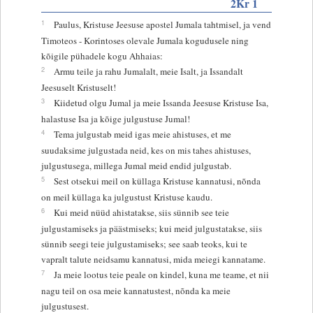
2Kr 1
1
Paulus, Kristuse Jeesuse apostel Jumala tahtmisel, ja vend
Timoteos - Korintoses olevale Jumala kogudusele ning
kõigile pühadele kogu Ahhaias:
2
Armu teile ja rahu Jumalalt, meie Isalt, ja Issandalt
Jeesuselt Kristuselt!
3
Kiidetud olgu Jumal ja meie Issanda Jeesuse Kristuse Isa,
halastuse Isa ja kõige julgustuse Jumal!
4
Tema julgustab meid igas meie ahistuses, et me
suudaksime julgustada neid, kes on mis tahes ahistuses,
julgustusega, millega Jumal meid endid julgustab.
5
Sest otsekui meil on küllaga Kristuse kannatusi, nõnda
on meil küllaga ka julgustust Kristuse kaudu.
6
Kui meid nüüd ahistatakse, siis sünnib see teie
julgustamiseks ja päästmiseks; kui meid julgustatakse, siis
sünnib seegi teie julgustamiseks; see saab teoks, kui te
vapralt talute neidsamu kannatusi, mida meiegi kannatame.
7
Ja meie lootus teie peale on kindel, kuna me teame, et nii
nagu teil on osa meie kannatustest, nõnda ka meie
julgustusest.