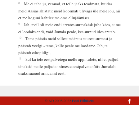
8
Me ei taha ju, vennad, et teile jääks teadmata, kuidas
meid Aasias ahistati: meid koormati üliväga üle meie jõu, nii
et me koguni kahtlesime oma ellujäämises.
9
Jah, meil oli meie endi arvates surmakäsk juba käes, et me
ei loodaks endi, vaid Jumala peale, kes surnud üles äratab.
10
Tema päästis meid sellest määratu suurest surmast ja
päästab veelgi - tema, kelle peale me loodame. Jah, ta
päästab edaspidigi,
11
kui ka teie eestpalvetega meile appi tulete, nii et paljud
tänaksid meile paljude inimeste eestpalvete tõttu Jumalalt
osaks saanud armuanni eest.
© AD 2005-2022
Eesti Piibliselts