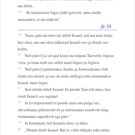
mu rõõm.
144
Su tunnistuste õigus jääb igavesti; anna mulle
arusaamist, et ma elaksin!
Jr 33
14
Vaata, päevad tulevad, ütleb Issand, mil ma teen tõeks
hea sõna, mis ma olen rääkinud Iisraeli soo ja Juuda soo
kohta.
15
Neil päevil ja sel ajal lasen ma tärgata Taavetile õiguse
võsu, ja tema teeb siis sellel maal õigust ja õiglust.
16
Neil päevil päästetakse Juuda, ja Jeruusalemm võib
elada turvaliselt, ja see on nimi, millega teda nimetatakse:
Issand, meie õigus.
17
Sest nõnda ütleb Issand: Ei puudu Taavetil mees, kes
istub Iisraeli soo aujärjel.
18
Ja leviitpreestreil ei puudu mees mu palge ees,
ohverdamas põletusohvrit ja suitsutamas roaohvrit ning
toimetamas tapaohvrit iga päev.”
19
Ja Jeremijale tuli Issanda sõna; ta ütles:
20
„Nõnda ütleb Issand: Kui te võite tühjaks teha minu