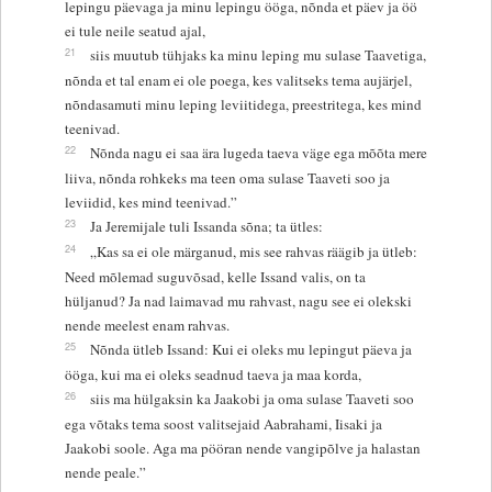
lepingu päevaga ja minu lepingu ööga, nõnda et päev ja öö
ei tule neile seatud ajal,
21
siis muutub tühjaks ka minu leping mu sulase Taavetiga,
nõnda et tal enam ei ole poega, kes valitseks tema aujärjel,
nõndasamuti minu leping leviitidega, preestritega, kes mind
teenivad.
22
Nõnda nagu ei saa ära lugeda taeva väge ega mõõta mere
liiva, nõnda rohkeks ma teen oma sulase Taaveti soo ja
leviidid, kes mind teenivad.”
23
Ja Jeremijale tuli Issanda sõna; ta ütles:
24
„Kas sa ei ole märganud, mis see rahvas räägib ja ütleb:
Need mõlemad suguvõsad, kelle Issand valis, on ta
hüljanud? Ja nad laimavad mu rahvast, nagu see ei olekski
nende meelest enam rahvas.
25
Nõnda ütleb Issand: Kui ei oleks mu lepingut päeva ja
ööga, kui ma ei oleks seadnud taeva ja maa korda,
26
siis ma hülgaksin ka Jaakobi ja oma sulase Taaveti soo
ega võtaks tema soost valitsejaid Aabrahami, Iisaki ja
Jaakobi soole. Aga ma pööran nende vangipõlve ja halastan
nende peale.”