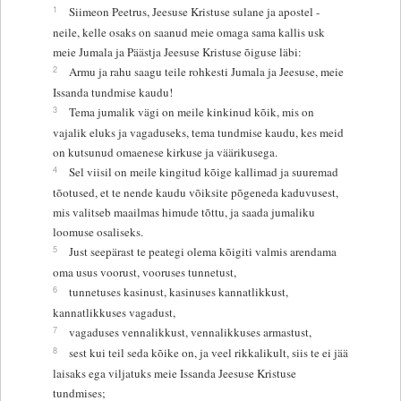
1
Siimeon Peetrus, Jeesuse Kristuse sulane ja apostel -
neile, kelle osaks on saanud meie omaga sama kallis usk
meie Jumala ja Päästja Jeesuse Kristuse õiguse läbi:
2
Armu ja rahu saagu teile rohkesti Jumala ja Jeesuse, meie
Issanda tundmise kaudu!
3
Tema jumalik vägi on meile kinkinud kõik, mis on
vajalik eluks ja vagaduseks, tema tundmise kaudu, kes meid
on kutsunud omaenese kirkuse ja väärikusega.
4
Sel viisil on meile kingitud kõige kallimad ja suuremad
tõotused, et te nende kaudu võiksite põgeneda kaduvusest,
mis valitseb maailmas himude tõttu, ja saada jumaliku
loomuse osaliseks.
5
Just seepärast te peategi olema kõigiti valmis arendama
oma usus voorust, vooruses tunnetust,
6
tunnetuses kasinust, kasinuses kannatlikkust,
kannatlikkuses vagadust,
7
vagaduses vennalikkust, vennalikkuses armastust,
8
sest kui teil seda kõike on, ja veel rikkalikult, siis te ei jää
laisaks ega viljatuks meie Issanda Jeesuse Kristuse
tundmises;