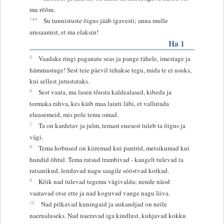
mu rõõm.
144
Su tunnistuste õigus jääb igavesti; anna mulle
arusaamist, et ma elaksin!
Ha 1
5
Vaadake ringi paganate seas ja pange tähele, imestage ja
hämmastuge! Sest teie päevil tehakse tegu, mida te ei usuks,
kui sellest jutustataks.
6
Sest vaata, ma lasen tõusta kaldealased, kibeda ja
tormaka rahva, kes käib maa laiuti läbi, et vallutada
eluasemeid, mis pole tema omad.
7
Ta on kardetav ja julm, temast enesest tuleb ta õigus ja
vägi.
8
Tema hobused on kiiremad kui pantrid, metsikumad kui
hundid õhtul. Tema ratsud trambivad - kaugelt tulevad ta
ratsanikud, lendavad nagu saagile sööstvad kotkad.
9
Kõik nad tulevad tegema vägivalda; nende näod
vaatavad otse ette ja nad koguvad vange nagu liiva.
10
Nad pilkavad kuningaid ja aukandjad on neile
naerualuseks. Nad naeravad iga kindlust, kuhjavad kokku