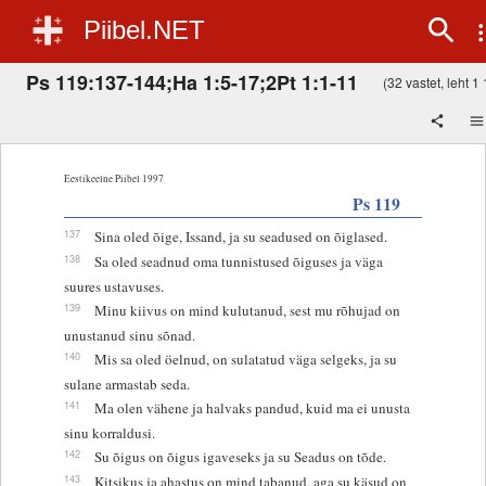
Piibel.NET
Ps 119:137-144;Ha 1:5-17;2Pt 1:1-11
(32 vastet, leht 1 
Eestikeelne Piibel 1997
Ps 119
137
Sina oled õige, Issand, ja su seadused on õiglased.
138
Sa oled seadnud oma tunnistused õiguses ja väga
suures ustavuses.
139
Minu kiivus on mind kulutanud, sest mu rõhujad on
unustanud sinu sõnad.
140
Mis sa oled öelnud, on sulatatud väga selgeks, ja su
sulane armastab seda.
141
Ma olen vähene ja halvaks pandud, kuid ma ei unusta
sinu korraldusi.
142
Su õigus on õigus igaveseks ja su Seadus on tõde.
143
Kitsikus ja ahastus on mind tabanud, aga su käsud on