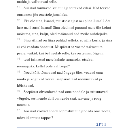
mulda ja vallutavad selle.
11
Siis nad tormavad kui tuul ja tõttavad edasi. Nad teevad
omaenese jõu enestele jumalaks.
12
Eks ole sina, Issand, muistsest ajast mu püha Jumal? Ära
lase meil surra! Issand! Sina oled nad pannud meie üle kohut
mõistma, sina, kalju, oled määranud nad meile nuhtlejaiks.
13
Sinu silmad on liiga puhtad selleks, et näha kurja, ja sina
ei või vaadata õnnetust. Mispärast sa vaatad uskmatute
peale, vaikid, kui õel neelab selle, kes on temast õigem,
14
teed inimesed mere kalade sarnaseks, otsekui
roomajaiks, kellel pole valitsejat?
15
Need kõik tõmbavad nad õngega üles, veavad oma
noota ja koguvad võrku; seepärast nad rõõmustavad ja
hõiskavad.
16
Seepärast ohverdavad nad oma noodale ja suitsutavad
võrgule, sest nende abil on nende saak rasvane ja roog
rammus.
17
Kas nad võivad nõnda lõpmatult tühjendada oma noota,
rahvaid armuta tappes?
2Pt 1