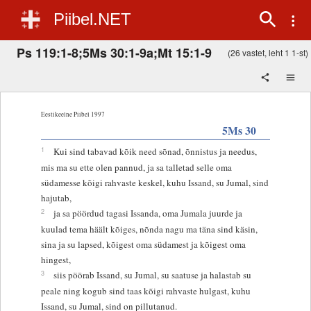
Piibel.NET
Ps 119:1-8;5Ms 30:1-9a;Mt 15:1-9
(26 vastet, leht 1 1-st)
Eestikeelne Piibel 1997
5Ms 30
1
Kui sind tabavad kõik need sõnad, õnnistus ja needus,
mis ma su ette olen pannud, ja sa talletad selle oma
südamesse kõigi rahvaste keskel, kuhu Issand, su Jumal, sind
hajutab,
2
ja sa pöördud tagasi Issanda, oma Jumala juurde ja
kuulad tema häält kõiges, nõnda nagu ma täna sind käsin,
sina ja su lapsed, kõigest oma südamest ja kõigest oma
hingest,
3
siis pöörab Issand, su Jumal, su saatuse ja halastab su
peale ning kogub sind taas kõigi rahvaste hulgast, kuhu
Issand, su Jumal, sind on pillutanud.