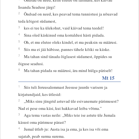
Issanda Seaduse järgi!
2
Õndsad on need, kes peavad tema tunnistusi ja nõuavad
teda kõigest südamest,
3
kes ei tee ka ülekohut, vaid käivad tema teedel!
4
Sina oled käskinud oma korraldusi hästi pidada.
5
Oh, et mu elutee oleks kindel, et ma peaksin su määrusi.
6
Siis ma ei jää häbisse, pannes tähele kõiki su käske.
7
Ma tahan sind tänada õiglasest südamest, õppides su
õiguse seadusi.
8
Ma tahan pidada su määrusi, ära mind hülga päriselt!
Mt 15
1
Siis tuli Jeruusalemmast Jeesuse juurde varisere ja
kirjatundjaid, kes ütlesid:
2
„Miks sinu jüngrid astuvad üle esivanemate pärimusest?
Nad ei pese oma käsi, kui hakkavad leiba võtma.”
3
Aga tema vastas neile: „Miks teie ise astute üle Jumala
käsust oma pärimuse pärast?
4
Jumal ütleb ju: Austa isa ja ema, ja kes isa või ema
sajatab, peab surma surema.