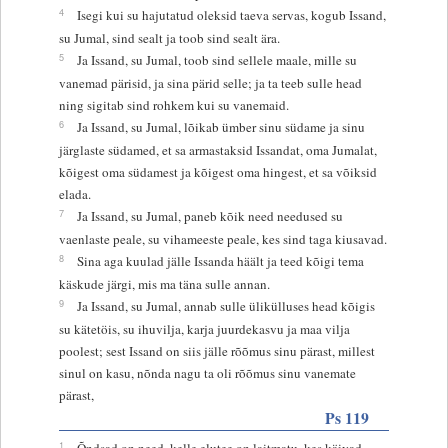
4
Isegi kui su hajutatud oleksid taeva servas, kogub Issand,
su Jumal, sind sealt ja toob sind sealt ära.
5
Ja Issand, su Jumal, toob sind sellele maale, mille su
vanemad pärisid, ja sina pärid selle; ja ta teeb sulle head
ning sigitab sind rohkem kui su vanemaid.
6
Ja Issand, su Jumal, lõikab ümber sinu südame ja sinu
järglaste südamed, et sa armastaksid Issandat, oma Jumalat,
kõigest oma südamest ja kõigest oma hingest, et sa võiksid
elada.
7
Ja Issand, su Jumal, paneb kõik need needused su
vaenlaste peale, su vihameeste peale, kes sind taga kiusavad.
8
Sina aga kuulad jälle Issanda häält ja teed kõigi tema
käskude järgi, mis ma täna sulle annan.
9
Ja Issand, su Jumal, annab sulle ülikülluses head kõigis
su kätetöis, su ihuvilja, karja juurdekasvu ja maa vilja
poolest; sest Issand on siis jälle rõõmus sinu pärast, millest
sinul on kasu, nõnda nagu ta oli rõõmus sinu vanemate
pärast,
Ps 119
1
Õndsad on need, kelle elutee on laitmatu, kes käivad