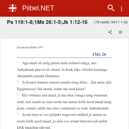
Piibel.NET
Ps 119:1-8;1Ms 26:1-5;Jk 1:12-16
(18 vastet, leht 1 1-st)
Eestikeelne Piibel 1997
1Ms 26
1
Aga maal oli nälg pärast seda eelmist nälga, mis
Aabrahami päevil oli olnud. Ja Iisak läks vilistite kuninga
Abimeleki juurde Gerarisse.
2
Ja Issand ilmutas ennast temale ning ütles: „Ära mine alla
Egiptusesse! Jää maale, kuhu ma sind käsin!
3
Ela võõrana siin maal, ja ma olen sinuga ning õnnistan
sind, sest sinule ja sinu soole ma annan kõik need maad ning
pean vannet, mille ma olen vandunud su isale Aabrahamile.
4
Ja ma teen su soo paljuks nagu taevatähed ja annan su
soole kõik need maad, ja sinu soo nimel õnnistavad endid
kõik maailma rahvad,