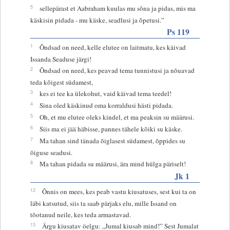
5
sellepärast et Aabraham kuulas mu sõna ja pidas, mis ma
käskisin pidada - mu käske, seadlusi ja õpetusi.”
Ps 119
1
Õndsad on need, kelle elutee on laitmatu, kes käivad
Issanda Seaduse järgi!
2
Õndsad on need, kes peavad tema tunnistusi ja nõuavad
teda kõigest südamest,
3
kes ei tee ka ülekohut, vaid käivad tema teedel!
4
Sina oled käskinud oma korraldusi hästi pidada.
5
Oh, et mu elutee oleks kindel, et ma peaksin su määrusi.
6
Siis ma ei jää häbisse, pannes tähele kõiki su käske.
7
Ma tahan sind tänada õiglasest südamest, õppides su
õiguse seadusi.
8
Ma tahan pidada su määrusi, ära mind hülga päriselt!
Jk 1
12
Õnnis on mees, kes peab vastu kiusatuses, sest kui ta on
läbi katsutud, siis ta saab pärjaks elu, mille Issand on
tõotanud neile, kes teda armastavad.
13
Ärgu kiusatav öelgu: „Jumal kiusab mind!” Sest Jumalat