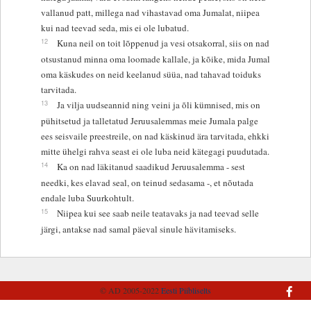
vallanud patt, millega nad vihastavad oma Jumalat, niipea
kui nad teevad seda, mis ei ole lubatud.
12
Kuna neil on toit lõppenud ja vesi otsakorral, siis on nad
otsustanud minna oma loomade kallale, ja kõike, mida Jumal
oma käskudes on neid keelanud süüa, nad tahavad toiduks
tarvitada.
13
Ja vilja uudseannid ning veini ja õli kümnised, mis on
pühitsetud ja talletatud Jeruusalemmas meie Jumala palge
ees seisvaile preestreile, on nad käskinud ära tarvitada, ehkki
mitte ühelgi rahva seast ei ole luba neid kätegagi puudutada.
14
Ka on nad läkitanud saadikud Jeruusalemma - sest
needki, kes elavad seal, on teinud sedasama -, et nõutada
endale luba Suurkohtult.
15
Niipea kui see saab neile teatavaks ja nad teevad selle
järgi, antakse nad samal päeval sinule hävitamiseks.
© AD 2005-2022
Eesti Piibliselts