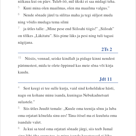
niikaua kui on päev. Tuleb öö, mil ükski ei saa midagi teha.
5
Kuni mina olen maailmas, olen ma maailma valgus.”
6
Nende sõnade järel ta sülitas maha ja tegi süljest muda
ning võidis mudaga tema silmi
7
ja ütles talle: „Mine pese end Siiloahi tiigis!” „Siiloah”
on tõlkes „Läkitatu”. Siis pime läks ja pesi ning tuli tagasi
nägijana.
2Ts 2
15
Niisiis, vennad, seiske kindlalt ja pidage kinni nendest
pärimustest, mida te olete õppinud kas meie sõna või kirja
kaudu.
Jdt 11
4
Sest keegi ei tee sulle kurja, vaid sind koheldakse hästi,
nagu on kohane minu isanda, kuningas Nebukadnetsari
sulastele.”
5
Siis ütles Juudit temale: „Kuule oma teenija sõnu ja luba
oma orjatari kõnelda sinu ees! Täna öösel ma ei kuuluta oma
isandale valet.
6
Ja kui sa teed oma orjatari sõnade järgi, siis teeb Jumal
sinu läbi ühe suure teo, ja minu isanda kavatsused ei lähe