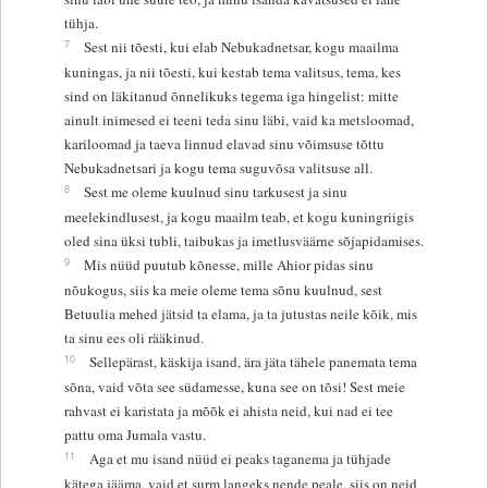
tühja.
7
Sest nii tõesti, kui elab Nebukadnetsar, kogu maailma
kuningas, ja nii tõesti, kui kestab tema valitsus, tema, kes
sind on läkitanud õnnelikuks tegema iga hingelist: mitte
ainult inimesed ei teeni teda sinu läbi, vaid ka metsloomad,
kariloomad ja taeva linnud elavad sinu võimsuse tõttu
Nebukadnetsari ja kogu tema suguvõsa valitsuse all.
8
Sest me oleme kuulnud sinu tarkusest ja sinu
meelekindlusest, ja kogu maailm teab, et kogu kuningriigis
oled sina üksi tubli, taibukas ja imetlusväärne sõjapidamises.
9
Mis nüüd puutub kõnesse, mille Ahior pidas sinu
nõukogus, siis ka meie oleme tema sõnu kuulnud, sest
Betuulia mehed jätsid ta elama, ja ta jutustas neile kõik, mis
ta sinu ees oli rääkinud.
10
Sellepärast, käskija isand, ära jäta tähele panemata tema
sõna, vaid võta see südamesse, kuna see on tõsi! Sest meie
rahvast ei karistata ja mõõk ei ahista neid, kui nad ei tee
pattu oma Jumala vastu.
11
Aga et mu isand nüüd ei peaks taganema ja tühjade
kätega jääma, vaid et surm langeks nende peale, siis on neid