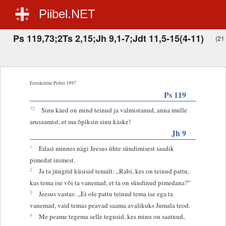
Piibel.NET
Ps 119,73;2Ts 2,15;Jh 9,1-7;Jdt 11,5-15(4-11)
(21 
Eestikeelne Piibel 1997
Ps 119
73
Sinu käed on mind teinud ja valmistanud, anna mulle
arusaamist, et ma õpiksin sinu käske!
Jh 9
1
Edasi minnes nägi Jeesus ühte sündimisest saadik
pimedat inimest.
2
Ja ta jüngrid küsisid temalt: „Rabi, kes on teinud pattu,
kas tema ise või ta vanemad, et ta on sündinud pimedana?”
3
Jeesus vastas: „Ei ole pattu teinud tema ise ega ta
vanemad, vaid temas peavad saama avalikuks Jumala teod.
4
Me peame tegema selle tegusid, kes minu on saatnud,