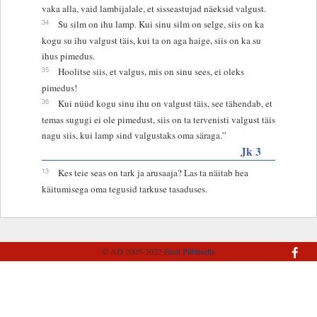
vaka alla, vaid lambijalale, et sisseastujad näeksid valgust.
34
Su silm on ihu lamp. Kui sinu silm on selge, siis on ka
kogu su ihu valgust täis, kui ta on aga haige, siis on ka su
ihus pimedus.
35
Hoolitse siis, et valgus, mis on sinu sees, ei oleks
pimedus!
36
Kui nüüd kogu sinu ihu on valgust täis, see tähendab, et
temas sugugi ei ole pimedust, siis on ta tervenisti valgust täis
nagu siis, kui lamp sind valgustaks oma säraga.”
Jk 3
13
Kes teie seas on tark ja arusaaja? Las ta näitab hea
käitumisega oma tegusid tarkuse tasaduses.
© AD 2005-2022
Eesti Piibliselts