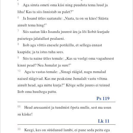
5
Aga siruta ometi oma käsi ning puuduta tema luud ja
liha! Kas ta siis õnnistab su palet?”
6
Ja Issand ütles saatanale: „Vaata, ta on su käes! Säästa
ainult tema hing!”
7
Siis saatan läks Issanda juurest ära ja lõi Iiobit kurjade
paisetega jalatallast pealaeni.
8
Iiob aga võttis enesele potikillu, et sellega ennast
kaapida; ja ta istus tuha sees.
9
Siis ta naine ütles temale: „Kas sa veelgi oma vagadusest
kinni pead? Nea Jumalat ja sure!”
10
Aga ta vastas temale: „Sinagi räägid, nagu rumalad
naised räägivad. Kas me peaksime Jumalalt vastu võtma
ainult head, aga mitte kurja?” Kõige selle juures ei teinud
Iiob oma huultega pattu.
Ps 119
66
Head arusaamist ja tundmist õpeta mulle, sest ma usun
su käske!
Lk 11
33
Keegi, kes on süüdanud lambi, ei pane seda peitu ega