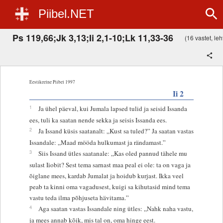
Piibel.NET
Ps 119,66;Jk 3,13;Ii 2,1-10;Lk 11,33-36
(16 vastet, leht
Eestikeelne Piibel 1997
Ii 2
1
Ja ühel päeval, kui Jumala lapsed tulid ja seisid Issanda
ees, tuli ka saatan nende sekka ja seisis Issanda ees.
2
Ja Issand küsis saatanalt: „Kust sa tuled?” Ja saatan vastas
Issandale: „Maad mööda hulkumast ja rändamast.”
3
Siis Issand ütles saatanale: „Kas oled pannud tähele mu
sulast Iiobit? Sest tema sarnast maa peal ei ole: ta on vaga ja
õiglane mees, kardab Jumalat ja hoidub kurjast. Ikka veel
peab ta kinni oma vagadusest, kuigi sa kihutasid mind tema
vastu teda ilma põhjuseta hävitama.”
4
Aga saatan vastas Issandale ning ütles: „Nahk naha vastu,
ja mees annab kõik, mis tal on, oma hinge eest.