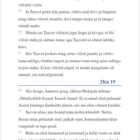
vilistile vastu.
49
Ja Taavet pistis käe pauna, võttis sealt kivi ja lingutas
ning tabas vilistit otsaette; kivi tungis laupa ja ta langes
silmili maha.
50
Nõnda sai Taavet vilistist jagu lingu ja kiviga; ta lõi
vilisti maha ja surmas tema; aga Taavetil ei olnud mõõka
käes.
51
Siis Taavet jooksis ning astus vilisti juurde ja võttis
tema mõõga, tõmbas tupest ja surmas tema ning raius sellega
ta pea maha. Ja kui vilistid nägid, et nende kangelane oli
surnud, siis nad põgenesid.
2Kn 19
20
Siis Jesaja, Aamotsi poeg, läkitas Hiskijale ütlema:
„Nõnda ütleb Issand, Iisraeli Jumal: Et sa mind oled palunud
Assuri kuninga Sanheribi pärast, siis ma olen võtnud kuulda.
21
See on sõna, mis Issand tema kohta kõneleb: Neitsi,
Siioni tütar, põlastab sind, pilkab sind, Jeruusalemma tütar
vangutab su taga pead.
22
Keda sa oled laimanud ja teotanud ja kelle vastu sa oled
kõrgendanud häält? Sa oled suureliselt tõstnud oma silmad