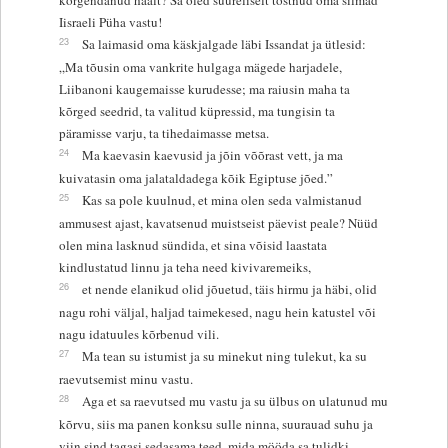
Iisraeli Püha vastu!
23
Sa laimasid oma käskjalgade läbi Issandat ja ütlesid:
„Ma tõusin oma vankrite hulgaga mägede harjadele,
Liibanoni kaugemaisse kurudesse; ma raiusin maha ta
kõrged seedrid, ta valitud küpressid, ma tungisin ta
päramisse varju, ta tihedaimasse metsa.
24
Ma kaevasin kaevusid ja jõin võõrast vett, ja ma
kuivatasin oma jalataldadega kõik Egiptuse jõed.”
25
Kas sa pole kuulnud, et mina olen seda valmistanud
ammusest ajast, kavatsenud muistseist päevist peale? Nüüd
olen mina lasknud sündida, et sina võisid laastata
kindlustatud linnu ja teha need kivivaremeiks,
26
et nende elanikud olid jõuetud, täis hirmu ja häbi, olid
nagu rohi väljal, haljad taimekesed, nagu hein katustel või
nagu idatuules kõrbenud vili.
27
Ma tean su istumist ja su minekut ning tulekut, ka su
raevutsemist minu vastu.
28
Aga et sa raevutsed mu vastu ja su ülbus on ulatunud mu
kõrvu, siis ma panen konksu sulle ninna, suurauad suhu ja
viin sind tagasi sedasama teed, mida mööda sa tulidki.