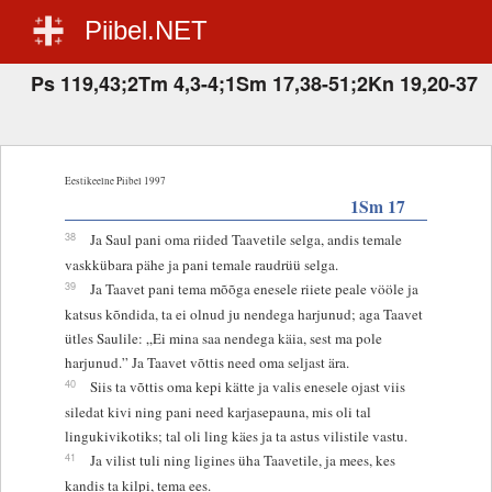
Piibel.NET
Ps 119,43;2Tm 4,3-4;1Sm 17,38-51;2Kn 19,20-37
Eestikeelne Piibel 1997
1Sm 17
38
Ja Saul pani oma riided Taavetile selga, andis temale
vaskkübara pähe ja pani temale raudrüü selga.
39
Ja Taavet pani tema mõõga enesele riiete peale vööle ja
katsus kõndida, ta ei olnud ju nendega harjunud; aga Taavet
ütles Saulile: „Ei mina saa nendega käia, sest ma pole
harjunud.” Ja Taavet võttis need oma seljast ära.
40
Siis ta võttis oma kepi kätte ja valis enesele ojast viis
siledat kivi ning pani need karjasepauna, mis oli tal
lingukivikotiks; tal oli ling käes ja ta astus vilistile vastu.
41
Ja vilist tuli ning ligines üha Taavetile, ja mees, kes
kandis ta kilpi, tema ees.