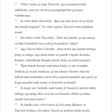
42
Vilist vaatas ja nägi Taavetit, aga ei pannud teda
millekski, sest too oli noor, punapalgeline ja kauni
välimusega.
43
Ja vilist ütles Taavetile: „Kas ma olen koer, et sa tuled
mu juurde kepiga?” Ja vilist sajatas Taavetit oma jumalate
nimel.
44
Siis ütles vilist Taavetile: „Tule mu juurde, ja ma annan
su liha lindudele taeva all ja loomadele väljal!”
45
Aga Taavet ütles vilistile: „Sina tuled mu juurde mõõga,
piigi ja odaga, aga mina tulen su juurde vägede Issanda,
Iisraeli väehulkade Jumala nimel, keda sa oled teotanud.
46
Täna annab Issand sind minu kätte, et ma su maha
lööksin ja su pea raiuksin; ja ma annan vilistite sõjaväe
laibad täna lindudele taeva all ja metsloomadele maa peal, ja
kogu maailm saab teada, et Iisraelil on Jumal!
47
Ja kogu see väehulk saab teada, et Issand ei päästa mitte
mõõga ega piigi abil, sest see on Issanda võitlus ja tema
annab teid meie kätte!”
48
Ja sündis, kui vilist tõusis ja tuli ning lähenes, et
Taavetit kohata, siis ruttas Taavet ja jooksis rinde poole