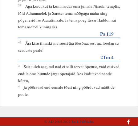
37
Aga kord, kui ta kummardas oma jumala Nisroki templis,
lõid Adrammelek ja Sareser tema mõõgaga maha ning
põgenesid ise Araratimaale. Ja tema poeg Eesar-Haddon sai
tema asemel kuningaks.
Ps 119
43
Ära kisu ilmaski mu suust ära tõesõna, sest ma loodan su
seaduste peale!
2Tm 4
3
Sest tuleb aeg, mil nad ei salli tervet õpetust, vaid otsivad
endile oma himude järgi õpetajaid, kes kõditavad nende
kõrvu,
4
ja pööravad end eemale tõest ning pöörduvad müütide
poole.
© AD 2005-2022
Eesti Piibliselts