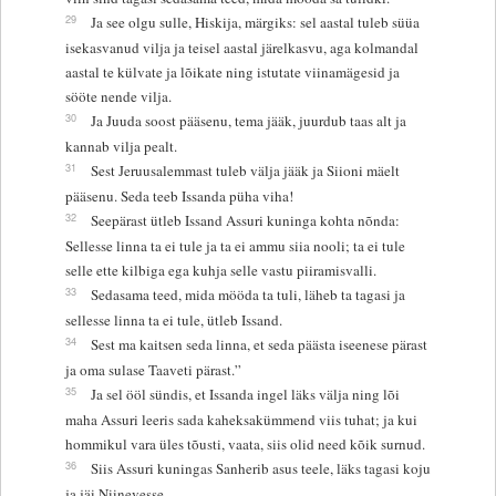
29
Ja see olgu sulle, Hiskija, märgiks: sel aastal tuleb süüa
isekasvanud vilja ja teisel aastal järelkasvu, aga kolmandal
aastal te külvate ja lõikate ning istutate viinamägesid ja
sööte nende vilja.
30
Ja Juuda soost pääsenu, tema jääk, juurdub taas alt ja
kannab vilja pealt.
31
Sest Jeruusalemmast tuleb välja jääk ja Siioni mäelt
pääsenu. Seda teeb Issanda püha viha!
32
Seepärast ütleb Issand Assuri kuninga kohta nõnda:
Sellesse linna ta ei tule ja ta ei ammu siia nooli; ta ei tule
selle ette kilbiga ega kuhja selle vastu piiramisvalli.
33
Sedasama teed, mida mööda ta tuli, läheb ta tagasi ja
sellesse linna ta ei tule, ütleb Issand.
34
Sest ma kaitsen seda linna, et seda päästa iseenese pärast
ja oma sulase Taaveti pärast.”
35
Ja sel ööl sündis, et Issanda ingel läks välja ning lõi
maha Assuri leeris sada kaheksakümmend viis tuhat; ja kui
hommikul vara üles tõusti, vaata, siis olid need kõik surnud.
36
Siis Assuri kuningas Sanherib asus teele, läks tagasi koju
ja jäi Niinevesse.