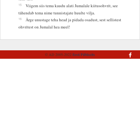
15
Viigem siis tema kaudu alati Jumalale kiitusohvrit, see
tähendab tema nime tunnistajate huulte vilja.
16
Ärge unustage teha head ja pidada osadust, sest sellistest
ohvritest on Jumalal hea meel!
© AD 2005-2022
Eesti Piibliselts