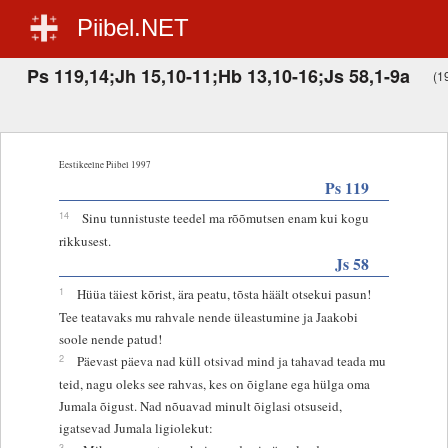
Piibel.NET
Ps 119,14;Jh 15,10-11;Hb 13,10-16;Js 58,1-9a
(19
Eestikeelne Piibel 1997
Ps 119
14
Sinu tunnistuste teedel ma rõõmutsen enam kui kogu
rikkusest.
Js 58
1
Hüüa täiest kõrist, ära peatu, tõsta häält otsekui pasun!
Tee teatavaks mu rahvale nende üleastumine ja Jaakobi
soole nende patud!
2
Päevast päeva nad küll otsivad mind ja tahavad teada mu
teid, nagu oleks see rahvas, kes on õiglane ega hülga oma
Jumala õigust. Nad nõuavad minult õiglasi otsuseid,
igatsevad Jumala ligiolekut:
3