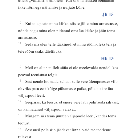
ütleb: „Vaata, siin ma olen!” Kui sa oma keskelt eemaldad
ikke, sõrmega näitamise ja nurjatu kõne,
Jh 15
10
Kui teie peate minu käske, siis te jääte minu armastusse,
nõnda nagu mina olen pidanud oma Isa käske ja jään tema
armastusse.
11
Seda ma olen teile rääkinud, et minu rõõm oleks teis ja
teie rõõm saaks täielikuks.
Hb 13
10
Meil on altar, millelt süüa ei ole meelevalda nendel, kes
peavad teenistust telgis.
11
Sest nende loomade kehad, kelle vere ülempreester viib
ohvriks patu eest kõige pühamasse paika, põletatakse ära
väljaspool leeri.
12
Seepärast ka Jeesus, et enese vere läbi pühitseda rahvast,
on kannatanud väljaspool väravat.
13
Mingem siis tema juurde väljapoole leeri, kandes tema
teotust.
14
Sest meil pole siin jäädavat linna, vaid me taotleme
tulevast.