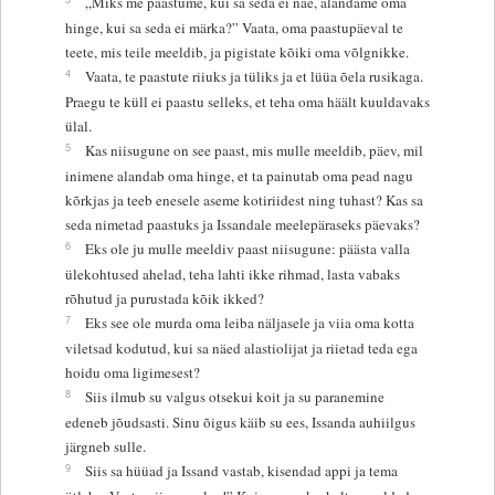
„Miks me paastume, kui sa seda ei näe, alandame oma
hinge, kui sa seda ei märka?” Vaata, oma paastupäeval te
teete, mis teile meeldib, ja pigistate kõiki oma võlgnikke.
4
Vaata, te paastute riiuks ja tüliks ja et lüüa õela rusikaga.
Praegu te küll ei paastu selleks, et teha oma häält kuuldavaks
ülal.
5
Kas niisugune on see paast, mis mulle meeldib, päev, mil
inimene alandab oma hinge, et ta painutab oma pead nagu
kõrkjas ja teeb enesele aseme kotiriidest ning tuhast? Kas sa
seda nimetad paastuks ja Issandale meelepäraseks päevaks?
6
Eks ole ju mulle meeldiv paast niisugune: päästa valla
ülekohtused ahelad, teha lahti ikke rihmad, lasta vabaks
rõhutud ja purustada kõik ikked?
7
Eks see ole murda oma leiba näljasele ja viia oma kotta
viletsad kodutud, kui sa näed alastiolijat ja riietad teda ega
hoidu oma ligimesest?
8
Siis ilmub su valgus otsekui koit ja su paranemine
edeneb jõudsasti. Sinu õigus käib su ees, Issanda auhiilgus
järgneb sulle.
9
Siis sa hüüad ja Issand vastab, kisendad appi ja tema