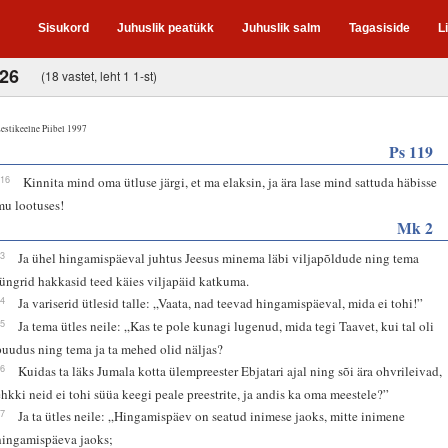
Sisukord
Juhuslik peatükk
Juhuslik salm
Tagasiside
L
-26
(18 vastet, leht 1 1-st)
estikeelne Piibel 1997
Ps 119
116
Kinnita mind oma ütluse järgi, et ma elaksin, ja ära lase mind sattuda häbisse
mu lootuses!
Mk 2
23
Ja ühel hingamispäeval juhtus Jeesus minema läbi viljapõldude ning tema
jüngrid hakkasid teed käies viljapäid katkuma.
24
Ja variserid ütlesid talle: „Vaata, nad teevad hingamispäeval, mida ei tohi!”
25
Ja tema ütles neile: „Kas te pole kunagi lugenud, mida tegi Taavet, kui tal oli
puudus ning tema ja ta mehed olid näljas?
26
Kuidas ta läks Jumala kotta ülempreester Ebjatari ajal ning sõi ära ohvrileivad,
ehkki neid ei tohi süüa keegi peale preestrite, ja andis ka oma meestele?”
27
Ja ta ütles neile: „Hingamispäev on seatud inimese jaoks, mitte inimene
hingamispäeva jaoks;