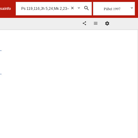
Piibel 1997
isainfo