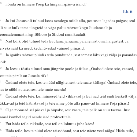
28
nõnda on Inimese Poeg ka hingamispäeva isand.”
Lk 6
17
Ja kui Jeesus oli tulnud koos nendega mäelt alla, peatus ta lagedas paigas; seal
oli suur hulk tema jüngreid ja väga palju rahvast kogu Juudamaalt ja
Jeruusalemmast ning Tüürose ja Siidoni rannikualalt.
18
Nad kõik olid tulnud teda kuulama ja saama paranemist oma haigustest. Ja
terveks said ka need, keda rüvedad vaimud piinasid.
19
Ja igaüks rahvast püüdis teda puudutada, sest temast läks vägi välja ja parandas
kõik.
20
Ja Jeesus tõstis silmad oma jüngrite poole ja ütles: „Õndsad olete teie, vaesed,
sest teie päralt on Jumala riik!
21
Õndsad olete teie, kes te nüüd nälgite, sest teie saate küllaga! Õndsad olete teie
kes te nüüd nutate, sest teie saate naerda!
22
Õndsad olete teie, kui inimesed teid vihkavad ja kui nad teid endi keskelt välja
lükkavad ja teid häbistavad ja teie nime põlu alla panevad Inimese Poja pärast!
23
Olge rõõmsad sel päeval ja hüpake, sest vaata, teie palk on suur taevas! Just
samal kombel tegid nende isad prohvetitele.
24
Ent häda teile, rikkaile, sest teil on lohutus juba käes!
25
Häda teile, kes te nüüd olete täissöönud, sest teie näete veel nälga! Häda teile,