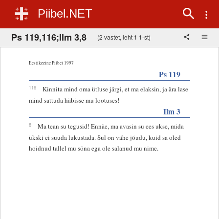
Piibel.NET
Ps 119,116;Ilm 3,8
(2 vastet, leht 1 1-st)
Eestikeelne Piibel 1997
Ps 119
116
Kinnita mind oma ütluse järgi, et ma elaksin, ja ära lase
mind sattuda häbisse mu lootuses!
Ilm 3
8
Ma tean su tegusid! Ennäe, ma avasin su ees ukse, mida
ükski ei suuda lukustada. Sul on vähe jõudu, kuid sa oled
hoidnud tallel mu sõna ega ole salanud mu nime.