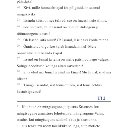
päästjaks!
22
Kivi, mille hooneehitajad ära põlgasid, on saanud
nurgakiviks.
23
Issanda käest on see tulnud, see on imeasi meie silmis.
24
See on päev, mille Issand on teinud: ilutsegem ja
rõõmutsegem temast!
25
Oh Issand, aita nüüd! Oh Issand, lase hästi korda minna!
26
Õnnistatud olgu, kes tuleb Issanda nimel! Meie
õnnistame teid Issanda kojast.
27
Issand on Jumal ja tema on meile paistnud nagu valgus.
Siduge peoohvrid köitega altari sarvedeni!
28
Sina oled mu Jumal ja sind ma tänan! Mu Jumal, sind ma
ülistan!
29
Tänage Issandat, sest tema on hea, sest tema heldus
kestab igavesti!
Fl 2
1
Kui nüüd on mingisugune julgustus Kristuses, kui
mingisugune armastuse lohutus, kui mingisugune Vaimu
osadus, kui mingisugune südamlikkus ja kaastunne,
2
siis tehke mu rõõm täielikuks sellega, et te mõtlete