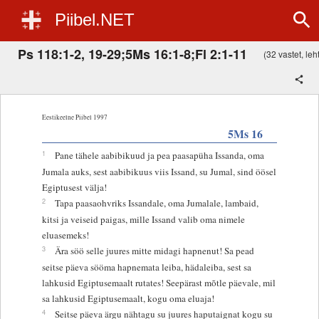
Piibel.NET
Ps 118:1-2, 19-29;5Ms 16:1-8;Fl 2:1-11
(32 vastet, leht
Eestikeelne Piibel 1997
5Ms 16
1
Pane tähele aabibikuud ja pea paasapüha Issanda, oma
Jumala auks, sest aabibikuus viis Issand, su Jumal, sind öösel
Egiptusest välja!
2
Tapa paasaohvriks Issandale, oma Jumalale, lambaid,
kitsi ja veiseid paigas, mille Issand valib oma nimele
eluasemeks!
3
Ära söö selle juures mitte midagi hapnenut! Sa pead
seitse päeva sööma hapnemata leiba, hädaleiba, sest sa
lahkusid Egiptusemaalt rutates! Seepärast mõtle päevale, mil
sa lahkusid Egiptusemaalt, kogu oma eluaja!
4
Seitse päeva ärgu nähtagu su juures haputaignat kogu su