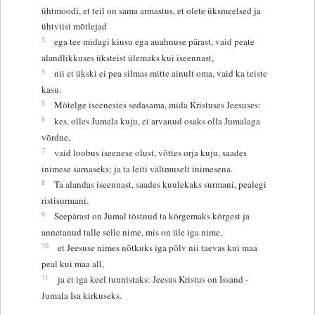
ühtmoodi, et teil on sama armastus, et olete üksmeelsed ja
ühtviisi mõtlejad
3
ega tee midagi kiusu ega auahnuse pärast, vaid peate
alandlikkuses üksteist ülemaks kui iseennast,
4
nii et ükski ei pea silmas mitte ainult oma, vaid ka teiste
kasu.
5
Mõtelge iseenestes sedasama, mida Kristuses Jeesuses:
6
kes, olles Jumala kuju, ei arvanud osaks olla Jumalaga
võrdne,
7
vaid loobus iseenese olust, võttes orja kuju, saades
inimese sarnaseks; ja ta leiti välimuselt inimesena.
8
Ta alandas iseennast, saades kuulekaks surmani, pealegi
ristisurmani.
9
Seepärast on Jumal tõstnud ta kõrgemaks kõrgest ja
annetanud talle selle nime, mis on üle iga nime,
10
et Jeesuse nimes nõtkuks iga põlv nii taevas kui maa
peal kui maa all,
11
ja et iga keel tunnistaks: Jeesus Kristus on Issand -
Jumala Isa kirkuseks.