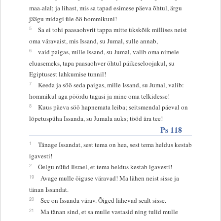
maa-alal; ja lihast, mis sa tapad esimese päeva õhtul, ärgu
jäägu midagi üle öö hommikuni!
5
Sa ei tohi paasaohvrit tappa mitte ükskõik millises neist
oma väravaist, mis Issand, su Jumal, sulle annab,
6
vaid paigas, mille Issand, su Jumal, valib oma nimele
eluasemeks, tapa paasaohver õhtul päikeseloojakul, su
Egiptusest lahkumise tunnil!
7
Keeda ja söö seda paigas, mille Issand, su Jumal, valib:
hommikul aga pöördu tagasi ja mine oma telkidesse!
8
Kuus päeva söö hapnemata leiba; seitsmendal päeval on
lõpetuspüha Issanda, su Jumala auks; tööd ära tee!
Ps 118
1
Tänage Issandat, sest tema on hea, sest tema heldus kestab
igavesti!
2
Öelgu nüüd Iisrael, et tema heldus kestab igavesti!
19
Avage mulle õiguse väravad! Ma lähen neist sisse ja
tänan Issandat.
20
See on Issanda värav. Õiged lähevad sealt sisse.
21
Ma tänan sind, et sa mulle vastasid ning tulid mulle