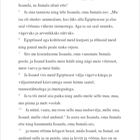
Issanda, su Jumala altari ette!
5
Ja sina tunnista ning ütle Issanda, oma Jumala ees: „Mu
isa oli rändav aramealane, kes läks alla Egiptusesse ja elas
seal võõrana väheste inimestega. Aga ta sai seal suureks,
vägevaks ja arvurikkaks rahvaks.
6
Egiptlased aga kohtlesid meid kurjasti ja rõhusid meid
ning panid meile peale raske orjuse.
7
Siis me kisendasime Issanda, oma vanemate Jumala
poole, ja Issand kuulis meie häält ning nägi meie viletsust,
meie vaeva ja meie häda.
8
Ja Issand viis meid Egiptusest välja vägeva käega ja
väljasirutatud käsivarrega suure hirmu saatel,
tunnustähtedega ja imetegudega.
9
Ja ta tõi meid siia paika ning andis meile selle maa, maa,
mis piima ja mett voolab.
10
Ja nüüd, vaata, ma toon selle maa uudsevilja, mille sina,
Issand, mulle oled andnud.” Ja aseta see Issanda, oma Jumala
ette ning kummarda Issanda, oma Jumala ees,
11
ja tunne rõõmu kõigest heast, mida Issand, su Jumal, on
andnud sulle ja su perele, sina ja leviit ja võõras, kes on su