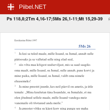
Piibel.NET
Ps 118,8;2Tm 4,16-17;5Ms 26,1-11;Mt 15,29-39
(
Eestikeelne Piibel 1997
5Ms 26
1
Ja kui sa tuled maale, mille Issand, su Jumal, annab sulle
pärisosaks ja sa vallutad selle ning elad seal,
2
siis võta maa kõigest uudseviljast, mis sa saad saagiks
oma maalt, mille Issand, su Jumal, sulle annab, pane korvi ja
mine paika, mille Issand, su Jumal, valib oma nimele
eluasemeks!
3
Ja mine preestri juurde, kes neil päevil on ametis, ja ütle
temale: „Mina kuulutan täna Issandale, su Jumalale, et ma
olen jõudnud sellele maale, mille Issand vandega meie
vanemaile oli tõotanud anda meile.”
4
Ja preester võtku su käest korv ning pangu see maha