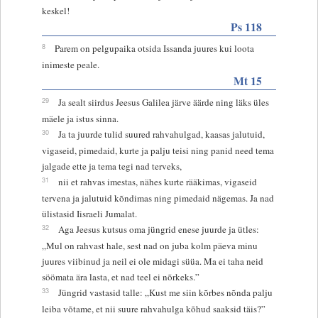
keskel!
Ps 118
8
Parem on pelgupaika otsida Issanda juures kui loota
inimeste peale.
Mt 15
29
Ja sealt siirdus Jeesus Galilea järve äärde ning läks üles
mäele ja istus sinna.
30
Ja ta juurde tulid suured rahvahulgad, kaasas jalutuid,
vigaseid, pimedaid, kurte ja palju teisi ning panid need tema
jalgade ette ja tema tegi nad terveks,
31
nii et rahvas imestas, nähes kurte rääkimas, vigaseid
tervena ja jalutuid kõndimas ning pimedaid nägemas. Ja nad
ülistasid Iisraeli Jumalat.
32
Aga Jeesus kutsus oma jüngrid enese juurde ja ütles:
„Mul on rahvast hale, sest nad on juba kolm päeva minu
juures viibinud ja neil ei ole midagi süüa. Ma ei taha neid
söömata ära lasta, et nad teel ei nõrkeks.”
33
Jüngrid vastasid talle: „Kust me siin kõrbes nõnda palju
leiba võtame, et nii suure rahvahulga kõhud saaksid täis?”