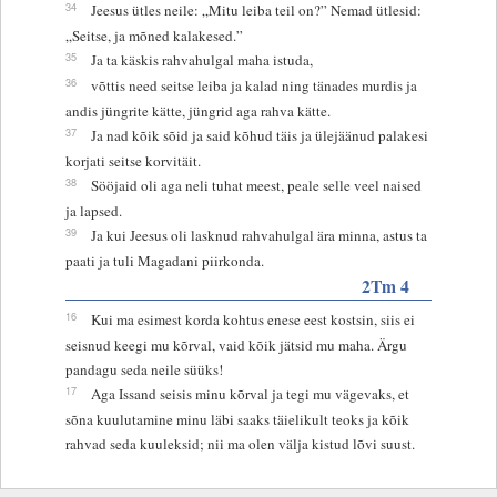
34
Jeesus ütles neile: „Mitu leiba teil on?” Nemad ütlesid:
„Seitse, ja mõned kalakesed.”
35
Ja ta käskis rahvahulgal maha istuda,
36
võttis need seitse leiba ja kalad ning tänades murdis ja
andis jüngrite kätte, jüngrid aga rahva kätte.
37
Ja nad kõik sõid ja said kõhud täis ja ülejäänud palakesi
korjati seitse korvitäit.
38
Sööjaid oli aga neli tuhat meest, peale selle veel naised
ja lapsed.
39
Ja kui Jeesus oli lasknud rahvahulgal ära minna, astus ta
paati ja tuli Magadani piirkonda.
2Tm 4
16
Kui ma esimest korda kohtus enese eest kostsin, siis ei
seisnud keegi mu kõrval, vaid kõik jätsid mu maha. Ärgu
pandagu seda neile süüks!
17
Aga Issand seisis minu kõrval ja tegi mu vägevaks, et
sõna kuulutamine minu läbi saaks täielikult teoks ja kõik
rahvad seda kuuleksid; nii ma olen välja kistud lõvi suust.