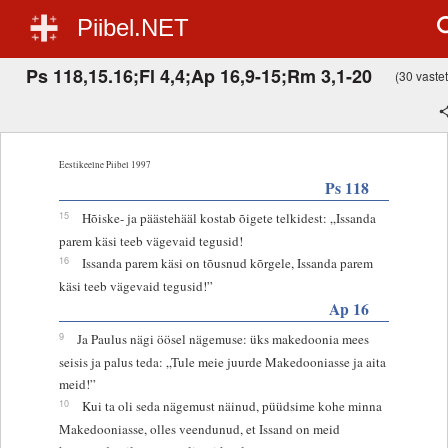
Piibel.NET
Ps 118,15.16;Fl 4,4;Ap 16,9-15;Rm 3,1-20
(30 vastet,
Eestikeelne Piibel 1997
Ps 118
15
Hõiske- ja päästehääl kostab õigete telkidest: „Issanda
parem käsi teeb vägevaid tegusid!
16
Issanda parem käsi on tõusnud kõrgele, Issanda parem
käsi teeb vägevaid tegusid!”
Ap 16
9
Ja Paulus nägi öösel nägemuse: üks makedoonia mees
seisis ja palus teda: „Tule meie juurde Makedooniasse ja aita
meid!”
10
Kui ta oli seda nägemust näinud, püüdsime kohe minna
Makedooniasse, olles veendunud, et Issand on meid