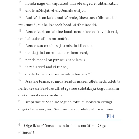
10
nõnda nagu on kirjutatud: „Ei ole õiget, ei ühtainsatki,
11
ei ole mõistjat, ei ole Jumala otsijat.
12
Nad kõik on kaldunud kõrvale, üheskoos kõlbmatuks
muutunud, ei ole, kes teeb head, ei ühtainsatki.
13
Nende kurk on lahtine haud, nende keeled kavaldavad,
nende huulte all on maomürk.
14
Nende suu on täis sajatamist ja kibedust,
15
nende jalad on nobedad valama verd,
16
nende teedel on purustus ja viletsus
17
ja rahu teed nad ei tunne,
18
ei ole Jumala kartust nende silme ees.”
19
Aga me teame, et mida Seadus iganes ütleb, seda ütleb ta
neile, kes on Seaduse all, et iga suu suletaks ja kogu maailm
oleks Jumala ees süüalune;
20
seepärast et Seaduse tegude tõttu ei mõisteta kedagi
õigeks tema ees, sest Seaduse kaudu tuleb patutundmine.
Fl 4
4
Olge ikka rõõmsad Issandas! Taas ma ütlen: Olge
rõõmsad!