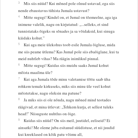
3
Mis siis nüüd? Kui mõned pole olnud ustavad, ega siis
nende ebaustavus tühista Jumala ustavust?
4
Mitte sugugi! Kindel on, et Jumal on tõemeelne, aga iga
inimene valelik, nagu on kirjutatud: „...selleks, et sind
tunnistataks õigeks su sõnades ja sa võidaksid, kui sinuga
käidaks kohut.”
5
Kui aga meie ülekohus toob esile Jumala õigluse, mida
me siis peame ütlema? Kas Jumal pole siis ebaõiglane, kui ta
meid nuhtleb vihas? Ma räägin inimlikul pinnal.
6
Mitte sugugi! Kuidas siis muidu saaks Jumal kohut
mõista maailma üle?
7
Kui aga Jumala tõde minu valetamise tõttu saab üha
rohkem temale kirkuseks, miks siis minu üle veel kohut
mõistetakse, nagu oleksin ma patune?
8
Ja miks siis ei ole nõnda, nagu mõned mind teotades
räägivad, et mina ütlevat: „Tehkem kurja, et sellest tuleks
head!” Niisuguste nuhtlus on õige.
9
Kuidas siis nüüd? On siis meil, juutidel, eeliseid? Ei
ainsatki! Me oleme juba esitanud süüdistuse, et nii juudid
kui kreeklased on kõik patu võimu all,