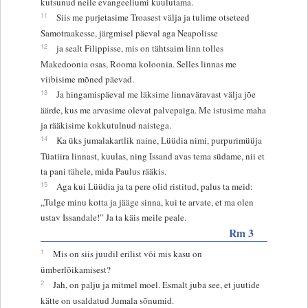
kutsunud neile evangeeliumi kuulutama.
11
Siis me purjetasime Troasest välja ja tulime otseteed
Samotraakesse, järgmisel päeval aga Neapolisse
12
ja sealt Filippisse, mis on tähtsaim linn tolles
Makedoonia osas, Rooma koloonia. Selles linnas me
viibisime mõned päevad.
13
Ja hingamispäeval me läksime linnaväravast välja jõe
äärde, kus me arvasime olevat palvepaiga. Me istusime maha
ja rääkisime kokkutulnud naistega.
14
Ka üks jumalakartlik naine, Lüüdia nimi, purpurimüüja
Tüatiira linnast, kuulas, ning Issand avas tema südame, nii et
ta pani tähele, mida Paulus rääkis.
15
Aga kui Lüüdia ja ta pere olid ristitud, palus ta meid:
„Tulge minu kotta ja jääge sinna, kui te arvate, et ma olen
ustav Issandale!” Ja ta käis meile peale.
Rm 3
1
Mis on siis juudil erilist või mis kasu on
ümberlõikamisest?
2
Jah, on palju ja mitmel moel. Esmalt juba see, et juutide
kätte on usaldatud Jumala sõnumid.