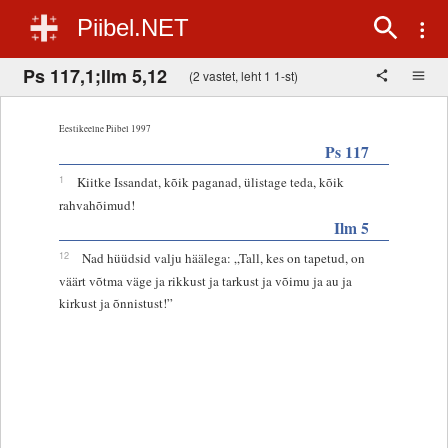
Piibel.NET
Ps 117,1;Ilm 5,12
(2 vastet, leht 1 1-st)
Eestikeelne Piibel 1997
Ps 117
1
Kiitke Issandat, kõik paganad, ülistage teda, kõik
rahvahõimud!
Ilm 5
12
Nad hüüdsid valju häälega: „Tall, kes on tapetud, on
väärt võtma väge ja rikkust ja tarkust ja võimu ja au ja
kirkust ja õnnistust!”