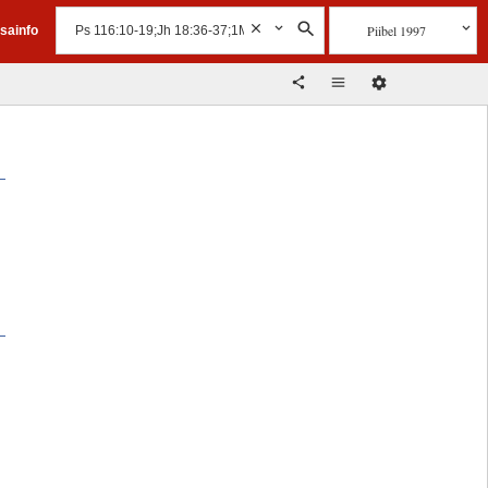
Piibel 1997
isainfo