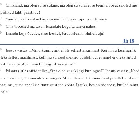
16
Oh Issand, ma olen ju su sulane, ma olen su sulane, su teenija poeg; sa oled mu
köidikud lahti päästnud!
17
Sinule ma ohverdan tänuohvreid ja hüüan appi Issanda nime.
18
Oma tõotused ma tasun Issandale kogu ta rahva nähes
19
Issanda koja õuedes, sinu keskel, Jeruusalemm. Halleluuja!
Jh 18
36
Jeesus vastas: „Minu kuningriik ei ole sellest maailmast. Kui minu kuningriik
oleks sellest maailmast, küll mu sulased oleksid võidelnud, et mind ei oleks antud
juutide kätte. Aga minu kuningriik ei ole siit.”
37
Pilaatus ütles nüüd talle: „Sina oled siis ikkagi kuningas?” Jeesus vastas: „Nee
on sinu sõnad, et mina olen kuningas. Mina olen selleks sündinud ja selleks tulnud
maailma, et ma annaksin tunnistust tõe kohta. Igaüks, kes on tõe seest, kuuleb minu
häält.”