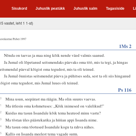
Sisukord
Juhuslik peatükk
Juhuslik salm
Tagasiside
L
15 vastet, leht 1 1-st)
estikeelne Piibel 1997
1Ms 2
1
Nõnda on taevas ja maa ning kõik nende väed valmis saanud.
2
Ja Jumal oli lõpetanud seitsmendaks päevaks oma töö, mis ta tegi, ja hingas
seitsmendal päeval kõigist oma tegudest, mis ta oli teinud.
3
Ja Jumal õnnistas seitsmendat päeva ja pühitses seda, sest ta oli siis hinganud
kõigist oma tegudest, mis Jumal luues oli teinud.
Ps 116
10
Mina usun, seepärast ma räägin. Ma olin suures vaevas.
11
Ma ütlesin oma kohmetuses: „Kõik inimesed on valelikud!”
12
Kuidas ma tasun Issandale kõik tema heateod minu vastu?
13
Ma tõstan üles päästekarika ja hüüan appi Issanda nime.
14
Ma tasun oma tõotused Issandale kogu ta rahva nähes.
15
Kallis on Issanda meelest tema vagade surm.