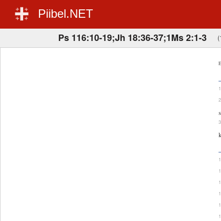
Piibel.NET
Ps 116:10-19;Jh 18:36-37;1Ms 2:1-3
(
E