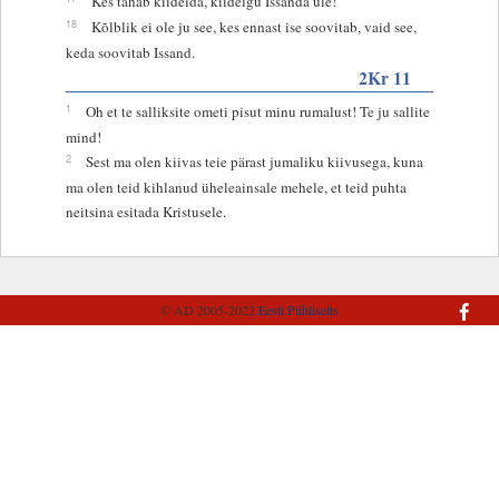
Kes tahab kiidelda, kiidelgu Issanda üle!
18
Kõlblik ei ole ju see, kes ennast ise soovitab, vaid see,
keda soovitab Issand.
2Kr 11
1
Oh et te salliksite ometi pisut minu rumalust! Te ju sallite
mind!
2
Sest ma olen kiivas teie pärast jumaliku kiivusega, kuna
ma olen teid kihlanud üheleainsale mehele, et teid puhta
neitsina esitada Kristusele.
© AD 2005-2022
Eesti Piibliselts