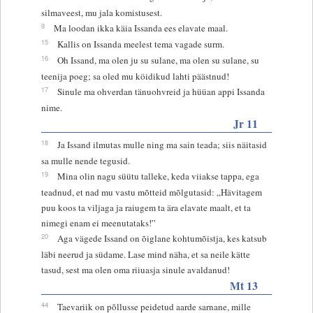
silmaveest, mu jala komistusest.
9
Ma loodan ikka käia Issanda ees elavate maal.
15
Kallis on Issanda meelest tema vagade surm.
16
Oh Issand, ma olen ju su sulane, ma olen su sulane, su
teenija poeg; sa oled mu köidikud lahti päästnud!
17
Sinule ma ohverdan tänuohvreid ja hüüan appi Issanda
nime.
Jr 11
18
Ja Issand ilmutas mulle ning ma sain teada; siis näitasid
sa mulle nende tegusid.
19
Mina olin nagu süütu talleke, keda viiakse tappa, ega
teadnud, et nad mu vastu mõtteid mõlgutasid: „Hävitagem
puu koos ta viljaga ja raiugem ta ära elavate maalt, et ta
nimegi enam ei meenutataks!”
20
Aga vägede Issand on õiglane kohtumõistja, kes katsub
läbi neerud ja südame. Lase mind näha, et sa neile kätte
tasud, sest ma olen oma riiuasja sinule avaldanud!
Mt 13
44
Taevariik on põllusse peidetud aarde sarnane, mille