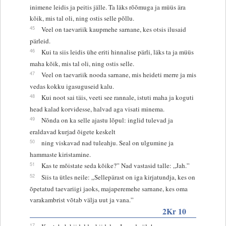
inimene leidis ja peitis jälle. Ta läks rõõmuga ja müüs ära
kõik, mis tal oli, ning ostis selle põllu.
45
Veel on taevariik kaupmehe sarnane, kes otsis ilusaid
pärleid.
46
Kui ta siis leidis ühe eriti hinnalise pärli, läks ta ja müüs
maha kõik, mis tal oli, ning ostis selle.
47
Veel on taevariik nooda sarnane, mis heideti merre ja mis
vedas kokku igasuguseid kalu.
48
Kui noot sai täis, veeti see rannale, istuti maha ja koguti
head kalad korvidesse, halvad aga visati minema.
49
Nõnda on ka selle ajastu lõpul: inglid tulevad ja
eraldavad kurjad õigete keskelt
50
ning viskavad nad tuleahju. Seal on ulgumine ja
hammaste kiristamine.
51
Kas te mõistate seda kõike?” Nad vastasid talle: „Jah.”
52
Siis ta ütles neile: „Sellepärast on iga kirjatundja, kes on
õpetatud taevariigi jaoks, majaperemehe sarnane, kes oma
varakambrist võtab välja uut ja vana.”
2Kr 10
17