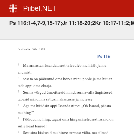
Piibel.NET
Ps 116:1-4,7-9,15-17;Jr 11:18-20;2Kr 10:17-11:2;
Eestikeelne Piibel 1997
Ps 116
1
Ma armastan Issandat, sest ta kuuleb mu häält ja mu
anumist,
2
sest ta on pööranud oma kõrva minu poole ja ma hüüan
teda appi oma eluaja.
3
Surma võrgud ümbritsesid mind, surmavalla ängistused
tabasid mind, ma sattusin ahastusse ja muresse.
4
Aga ma hüüdsin appi Issanda nime: „Oh Issand, päästa
mu hing!”
7
Pöördu, mu hing, tagasi oma hingamisele, sest Issand on
sulle head teinud!
8
Sest sina kiskusid mu hinge surmast välja, mu silmad