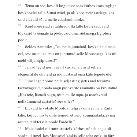
38
Tema on see, kes oli koguduse seas kõrbes koos ingliga,
kes kõneles talle Siinai mäel, ja oli koos meie isadega, kes
said elavaid sõnu meile edasiandmiseks.
39
Kuid meie isad ei tahtnud olla talle kuulekad, vaid
tõukasid ta eemale ja pöördusid oma südamega Egiptuse
poole,
40
öeldes Aaronile: „Tee meile jumalaid, kes käiksid meie
eel, sest me ei tea, mis on juhtunud selle Moosesega, kes tõi
meid välja Egiptusest!”
41
Ja nad tegid noil päevil vasika ja viisid sellele
ebajumalale ohvreid ja rõõmustasid oma käte tegude üle.
42
Jumal aga pööras neile selja ning jättis nad teenima
taevavägesid, nõnda nagu prohvetite raamatus on kirjutatud:
„Kas teie, Iisraeli sugu, tõite mulle tapa- ja roaohvreid
nelikümmend aastat kõrbes olles?
43
Ei, vaid te võtsite Mooloki telgi ja oma jumala Raifa
tähe, kujud, mis te olite teinud, et neid kummardada; ja ma
asutan teid teisele poole Paabelit.”
44
Meie isadel oli tunnistustelk kõrbes, nõnda nagu oli
seadnud ingel, kes Moosesel käskis selle teha eeskuju järgi,