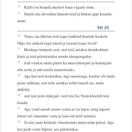
15
Kallis on Issanda meelest tema vagade surm.
17
Sinule ma ohverdan tänuohvreid ja hüüan appi Issanda
nime.
Mt 10
16
Vaata, ma läkitan teid nagu lambaid huntide keskele.
Olge siis arukad nagu maod ja tasased nagu tuvid!
17
Hoiduge inimeste eest, sest teid antakse ülemkohtute
kätte ja teid piitsutatakse nende sünagoogides,
18
teid viiakse minu pärast ka maavalitsejate ja kuningate
ette neile ja rahvastele tunnistuseks.
19
Aga kui teid reedetakse, ärge muretsege, kuidas või mida
peate rääkima, sest teile antakse tollel tunnil see, mida
rääkida,
20
sest teie pole rääkijad, vaid teie Isa Vaim kõneleb teie
kaudu.
21
Aga vend annab surma venna ja isa lapse, ning lapsed
tõusevad vanemate vastu ja lasevad neid surmata.
22
Ja teie saate kõikide vihaalusteks minu nime pärast. Aga
kes peab vastu lõpuni, see päästetakse.