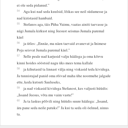
ei ole seda pidanud.”
54
Aga kui nad seda kuulsid, lõikas see neil südamesse ja
nad kiristasid hambaid.
55
Stefanos aga, täis Püha Vaimu, vaatas ainiti taevasse ja
nägi Jumala kirkust ning Jeesust seismas Jumala paremal
käel
56
ja ütles: „Ennäe, ma näen taevaid avanevat ja Inimese
Poja seisvat Jumala paremal käel.”
57
Selle peale nad karjusid valju häälega ja oma kõrvu
kinni hoides sööstsid nagu üks mees tema kallale
58
ja kihutasid ta linnast välja ning viskasid teda kividega.
Ja tunnistajad panid oma rõivad maha ühe noormehe jalgade
ette, keda kutsuti Sauluseks,
59
ja nad viskasid kividega Stefanost, kes valjusti hüüdis:
„Issand Jeesus, võta mu vaim vastu!”
60
Ja ta laskus põlvili ning hüüdis suure häälega: „Issand,
ära pane seda neile patuks!” Ja kui ta seda oli öelnud, uinus
ta.