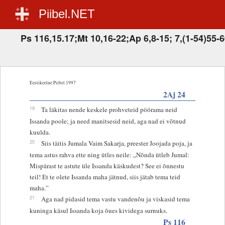
Piibel.NET
Ps 116,15.17;Mt 10,16-22;Ap 6,8-15; 7,(1-54)55-6
Eestikeelne Piibel 1997
2Aj 24
19
Ta läkitas nende keskele prohveteid pöörama neid
Issanda poole; ja need manitsesid neid, aga nad ei võtnud
kuulda.
20
Siis täitis Jumala Vaim Sakarja, preester Joojada poja, ja
tema astus rahva ette ning ütles neile: „Nõnda ütleb Jumal:
Mispärast te astute üle Issanda käskudest? See ei õnnestu
teil! Et te olete Issanda maha jätnud, siis jätab tema teid
maha.”
21
Aga nad pidasid tema vastu vandenõu ja viskasid tema
kuninga käsul Issanda koja õues kividega surnuks.
Ps 116