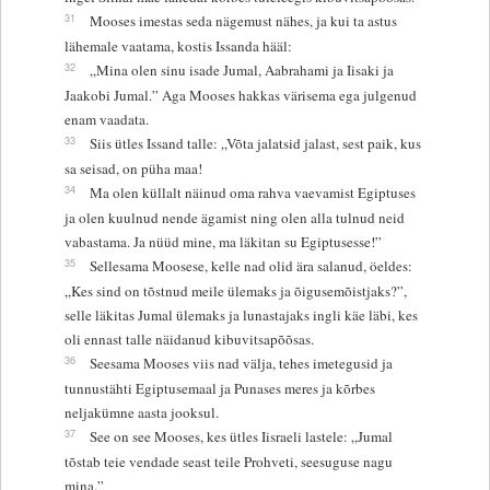
31
Mooses imestas seda nägemust nähes, ja kui ta astus
lähemale vaatama, kostis Issanda hääl:
32
„Mina olen sinu isade Jumal, Aabrahami ja Iisaki ja
Jaakobi Jumal.” Aga Mooses hakkas värisema ega julgenud
enam vaadata.
33
Siis ütles Issand talle: „Võta jalatsid jalast, sest paik, kus
sa seisad, on püha maa!
34
Ma olen küllalt näinud oma rahva vaevamist Egiptuses
ja olen kuulnud nende ägamist ning olen alla tulnud neid
vabastama. Ja nüüd mine, ma läkitan su Egiptusesse!”
35
Sellesama Moosese, kelle nad olid ära salanud, öeldes:
„Kes sind on tõstnud meile ülemaks ja õigusemõistjaks?”,
selle läkitas Jumal ülemaks ja lunastajaks ingli käe läbi, kes
oli ennast talle näidanud kibuvitsapõõsas.
36
Seesama Mooses viis nad välja, tehes imetegusid ja
tunnustähti Egiptusemaal ja Punases meres ja kõrbes
neljakümne aasta jooksul.
37
See on see Mooses, kes ütles Iisraeli lastele: „Jumal
tõstab teie vendade seast teile Prohveti, seesuguse nagu
mina.”