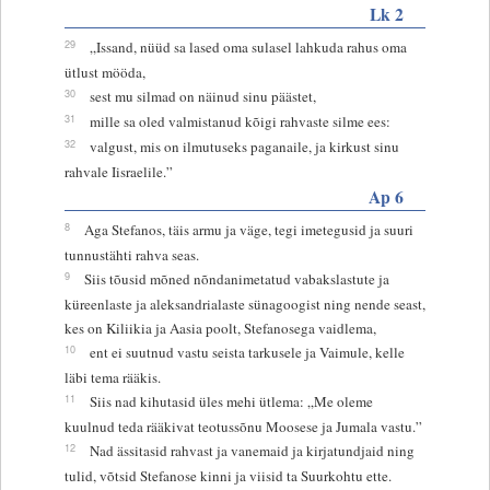
Lk 2
29
„Issand, nüüd sa lased oma sulasel lahkuda rahus oma
ütlust mööda,
30
sest mu silmad on näinud sinu päästet,
31
mille sa oled valmistanud kõigi rahvaste silme ees:
32
valgust, mis on ilmutuseks paganaile, ja kirkust sinu
rahvale Iisraelile.”
Ap 6
8
Aga Stefanos, täis armu ja väge, tegi imetegusid ja suuri
tunnustähti rahva seas.
9
Siis tõusid mõned nõndanimetatud vabakslastute ja
küreenlaste ja aleksandrialaste sünagoogist ning nende seast,
kes on Kiliikia ja Aasia poolt, Stefanosega vaidlema,
10
ent ei suutnud vastu seista tarkusele ja Vaimule, kelle
läbi tema rääkis.
11
Siis nad kihutasid üles mehi ütlema: „Me oleme
kuulnud teda rääkivat teotussõnu Moosese ja Jumala vastu.”
12
Nad ässitasid rahvast ja vanemaid ja kirjatundjaid ning
tulid, võtsid Stefanose kinni ja viisid ta Suurkohtu ette.