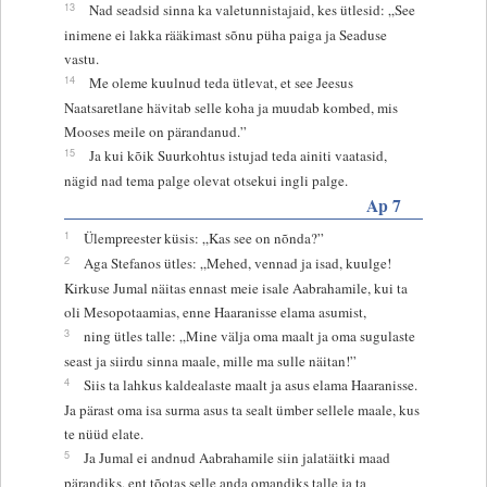
13
Nad seadsid sinna ka valetunnistajaid, kes ütlesid: „See
inimene ei lakka rääkimast sõnu püha paiga ja Seaduse
vastu.
14
Me oleme kuulnud teda ütlevat, et see Jeesus
Naatsaretlane hävitab selle koha ja muudab kombed, mis
Mooses meile on pärandanud.”
15
Ja kui kõik Suurkohtus istujad teda ainiti vaatasid,
nägid nad tema palge olevat otsekui ingli palge.
Ap 7
1
Ülempreester küsis: „Kas see on nõnda?”
2
Aga Stefanos ütles: „Mehed, vennad ja isad, kuulge!
Kirkuse Jumal näitas ennast meie isale Aabrahamile, kui ta
oli Mesopotaamias, enne Haaranisse elama asumist,
3
ning ütles talle: „Mine välja oma maalt ja oma sugulaste
seast ja siirdu sinna maale, mille ma sulle näitan!”
4
Siis ta lahkus kaldealaste maalt ja asus elama Haaranisse.
Ja pärast oma isa surma asus ta sealt ümber sellele maale, kus
te nüüd elate.
5
Ja Jumal ei andnud Aabrahamile siin jalatäitki maad
pärandiks, ent tõotas selle anda omandiks talle ja ta