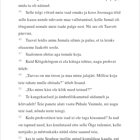
mida ta oli näinud.
45
Selle telgi võtsid meie isad omaks ja koos Joosuaga tõid
selle kaasa nende rahvaste maa vallutamisel, kelle Jumal oli
tõuganud eemale meie isade palge eest. Nii see oli Taaveti
päevini,
46
Taavet leidis armu Jumala silmis ja palus, et ta leiaks
eluaseme Jaakobi soole.
47
Saalomon ehitas aga temale koja.
48
Kuid Kõigekõrgem ei ela kätega tehtus, nagu prohvet
ütleb:
49
„Taevas on mu troon ja maa minu jalajäri. Millise koja
teie tahate mulle ehitada?” ütleb Issand.
50
„Eks minu käsi ole kõik need teinud?!”
51
Te kangekaelsed ja ümberlõikamatud südamelt ja
kõrvadelt! Teie panete alati vastu Pühale Vaimule, nii nagu
teie isad, nõnda teete teiegi.
52
Keda prohvetitest teie isad ei ole taga kiusanud? Ja nad
on tapnud need, kes kuulutasid ette selle Õige tulemist, kelle
reetjaiks ja mõrtsukaiks nüüd olete saanud teie,
53
kes te saite Seaduse inglite antud korralduse kaudu, ent