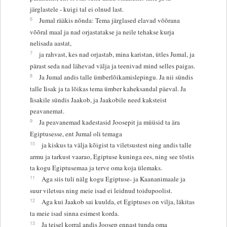
järglastele - kuigi tal ei olnud last.
6
Jumal rääkis nõnda: Tema järglased elavad võõrana
võõral maal ja nad orjastatakse ja neile tehakse kurja
nelisada aastat,
7
ja rahvast, kes nad orjastab, mina karistan, ütles Jumal, ja
pärast seda nad lähevad välja ja teenivad mind selles paigas.
8
Ja Jumal andis talle ümberlõikamislepingu. Ja nii sündis
talle Iisak ja ta lõikas tema ümber kaheksandal päeval. Ja
Iisakile sündis Jaakob, ja Jaakobile need kaksteist
peavanemat.
9
Ja peavanemad kadestasid Joosepit ja müüsid ta ära
Egiptusesse, ent Jumal oli temaga
10
ja kiskus ta välja kõigist ta viletsustest ning andis talle
armu ja tarkust vaarao, Egiptuse kuninga ees, ning see tõstis
ta kogu Egiptusemaa ja terve oma koja ülemaks.
11
Aga siis tuli nälg kogu Egiptuse- ja Kaananimaale ja
suur viletsus ning meie isad ei leidnud toidupoolist.
12
Aga kui Jaakob sai kuulda, et Egiptuses on vilja, läkitas
ta meie isad sinna esimest korda.
13
Ja teisel korral andis Joosep ennast tunda oma