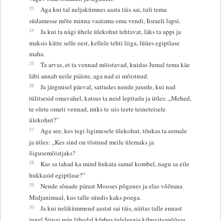
23
Aga kui tal neljakümnes aasta täis sai, tuli tema
südamesse mõte minna vaatama oma vendi, Iisraeli lapsi.
24
Ja kui ta nägi ühele ülekohut tehtavat, läks ta appi ja
maksis kätte selle eest, kellele tehti liiga, lüües egiptlase
maha.
25
Ta arvas, et ta vennad mõistavad, kuidas Jumal tema käe
läbi annab neile pääste, aga nad ei mõistnud.
26
Ja järgmisel päeval, sattudes nende juurde, kui nad
tülitsesid omavahel, katsus ta neid lepitada ja ütles: „Mehed,
te olete ometi vennad, miks te siis teete teineteisele
ülekohut?”
27
Aga see, kes tegi ligimesele ülekohut, tõukas ta eemale
ja ütles: „Kes sind on tõstnud meile ülemaks ja
õigusemõistjaks?
28
Kas sa tahad ka mind hukata samal kombel, nagu sa eile
hukkasid egiptlase?”
29
Nende sõnade pärast Mooses põgenes ja elas võõrana
Midjanimaal, kus talle sündis kaks poega.
30
Ja kui nelikümmend aastat sai täis, näitas talle ennast
ingel Siinai mäe lähedal kõrbes tuleleegis kibuvitsapõõsas.