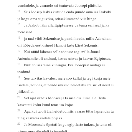
vendadele, ja vaaraole sai teatavaks Joosepi päritolu.
14
Siis Joosep laskis kutsuda enda juurde oma isa Jaakobi
ja kogu oma suguvõsa, seitsekümmend viis hinge.
15
Ja Jaakob läks alla Egiptusesse. Ja tema suri seal ja ka
meie isad,
16
ja nad viidi Sekemisse ja pandi hauda, mille Aabraham
oli hõbeda eest ostnud Hamori laste käest Sekemis.
17
Kui nüüd lähenes selle tõotuse aeg, mille Jumal
Aabrahamile oli andnud, kosus rahvas ja kasvas Egiptuses,
18
kuni tõusis teine kuningas, kes Joosepist midagi ei
teadnud.
19
See tarvitas kavalust meie soo kallal ja tegi kurja meie
isadele, nõudes, et nende imikud heidetaks ära, nii et need ei
jääks ellu.
20
Sel ajal sündis Mooses ja ta meeldis Jumalale. Teda
kasvatati kolm kuud tema isa kojas.
21
Aga kui ta oli ära heidetud, siis vaarao tütar lapsendas ta
ning kasvatas endale pojaks.
22
Ja Moosesele õpetati kogu egiptlaste tarkust ja tema oli
vägev oma sõnadelt ja tegudelt.