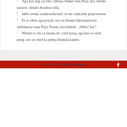
Aga kui aeg sai täis, läkitas Jumal oma Poja, kes sündis
naisest, sündis Seaduse alla,
5
lahti ostma seadusealuseid, et me saaksime pojaseisuse.
6
Et te olete aga pojad, siis on Jumal läkitanud teie
südamesse oma Poja Vaimu, kes hüüab: „Abba! Isa!”
7
Nõnda ei ole sa enam ori, vaid poeg, aga kui sa oled
poeg, siis sa oled ka pärija Jumala kaudu.
© AD 2005-2022
Eesti Piibliselts