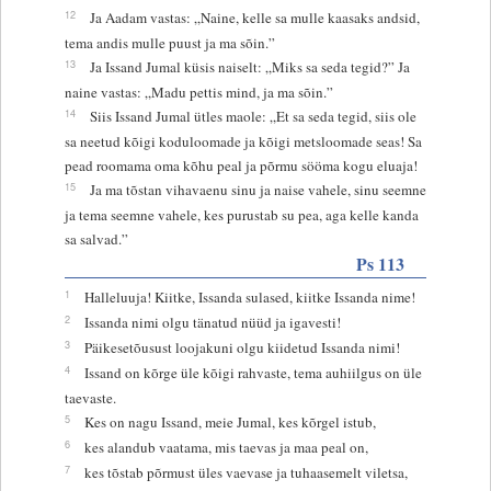
12
Ja Aadam vastas: „Naine, kelle sa mulle kaasaks andsid,
tema andis mulle puust ja ma sõin.”
13
Ja Issand Jumal küsis naiselt: „Miks sa seda tegid?” Ja
naine vastas: „Madu pettis mind, ja ma sõin.”
14
Siis Issand Jumal ütles maole: „Et sa seda tegid, siis ole
sa neetud kõigi koduloomade ja kõigi metsloomade seas! Sa
pead roomama oma kõhu peal ja põrmu sööma kogu eluaja!
15
Ja ma tõstan vihavaenu sinu ja naise vahele, sinu seemne
ja tema seemne vahele, kes purustab su pea, aga kelle kanda
sa salvad.”
Ps 113
1
Halleluuja! Kiitke, Issanda sulased, kiitke Issanda nime!
2
Issanda nimi olgu tänatud nüüd ja igavesti!
3
Päikesetõusust loojakuni olgu kiidetud Issanda nimi!
4
Issand on kõrge üle kõigi rahvaste, tema auhiilgus on üle
taevaste.
5
Kes on nagu Issand, meie Jumal, kes kõrgel istub,
6
kes alandub vaatama, mis taevas ja maa peal on,
7
kes tõstab põrmust üles vaevase ja tuhaasemelt viletsa,