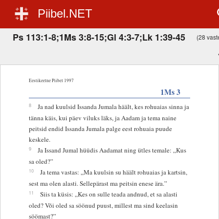
Piibel.NET
Ps 113:1-8;1Ms 3:8-15;Gl 4:3-7;Lk 1:39-45
(28 vaste
Eestikeelne Piibel 1997
1Ms 3
8
Ja nad kuulsid Issanda Jumala häält, kes rohuaias sinna ja
tänna käis, kui päev viluks läks, ja Aadam ja tema naine
peitsid endid Issanda Jumala palge eest rohuaia puude
keskele.
9
Ja Issand Jumal hüüdis Aadamat ning ütles temale: „Kus
sa oled?”
10
Ja tema vastas: „Ma kuulsin su häält rohuaias ja kartsin,
sest ma olen alasti. Sellepärast ma peitsin enese ära.”
11
Siis ta küsis: „Kes on sulle teada andnud, et sa alasti
oled? Või oled sa söönud puust, millest ma sind keelasin
söömast?”