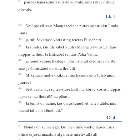
8
pannes tema istuma õilsate kõrvale, oma rahva õilsate
kõrvale,
Lk 1
39
Neil päevil asus Maarja teele ja ruttas mäestikku Juuda
linna
40
ja tuli Sakariase kotta ning teretas Eliisabetti.
41
Ja sündis, kui Eliisabet kuulis Maarja tervitust, et laps
hüppas ta ihus. Ja Eliisabet sai täis Püha Vaimu
42
ja hüüdis suure häälega: „Õnnistatud oled sina naiste
seas ja õnnistatud on sinu ihu vili!
43
Miks saab mulle osaks, et mu Issanda ema tuleb minu
juurde?
44
Sest vaata, kui su tervituse hääl mu kõrvu kostis, hüppas
lapsuke mu ihus rõõmu pärast.
45
Ja õnnis on naine, kes on uskunud, et läheb täide, mis
Issand talle on kõnelnud.”
Gl 4
3
Nõnda on ka meiega: kui me olime väetid lapsed, siis
olime orjuses maailma algainete meelevalla all.
4