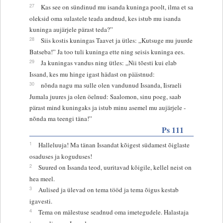
27
Kas see on sündinud mu isanda kuninga poolt, ilma et sa
oleksid oma sulastele teada andnud, kes istub mu isanda
kuninga aujärjele pärast teda?”
28
Siis kostis kuningas Taavet ja ütles: „Kutsuge mu juurde
Batseba!” Ja too tuli kuninga ette ning seisis kuninga ees.
29
Ja kuningas vandus ning ütles: „Nii tõesti kui elab
Issand, kes mu hinge igast hädast on päästnud:
30
nõnda nagu ma sulle olen vandunud Issanda, Iisraeli
Jumala juures ja olen öelnud: Saalomon, sinu poeg, saab
pärast mind kuningaks ja istub minu asemel mu aujärjele -
nõnda ma teengi täna!”
Ps 111
1
Halleluuja! Ma tänan Issandat kõigest südamest õiglaste
osaduses ja koguduses!
2
Suured on Issanda teod, uuritavad kõigile, kellel neist on
hea meel.
3
Aulised ja ülevad on tema tööd ja tema õigus kestab
igavesti.
4
Tema on mälestuse seadnud oma imetegudele. Halastaja