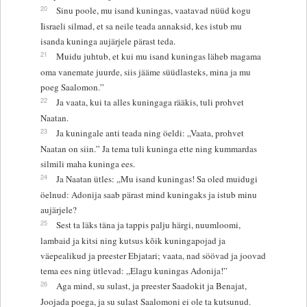
20
Sinu poole, mu isand kuningas, vaatavad nüüd kogu
Iisraeli silmad, et sa neile teada annaksid, kes istub mu
isanda kuninga aujärjele pärast teda.
21
Muidu juhtub, et kui mu isand kuningas läheb magama
oma vanemate juurde, siis jääme süüdlasteks, mina ja mu
poeg Saalomon.”
22
Ja vaata, kui ta alles kuningaga rääkis, tuli prohvet
Naatan.
23
Ja kuningale anti teada ning öeldi: „Vaata, prohvet
Naatan on siin.” Ja tema tuli kuninga ette ning kummardas
silmili maha kuninga ees.
24
Ja Naatan ütles: „Mu isand kuningas! Sa oled muidugi
öelnud: Adonija saab pärast mind kuningaks ja istub minu
aujärjele?
25
Sest ta läks täna ja tappis palju härgi, nuumloomi,
lambaid ja kitsi ning kutsus kõik kuningapojad ja
väepealikud ja preester Ebjatari; vaata, nad söövad ja joovad
tema ees ning ütlevad: „Elagu kuningas Adonija!”
26
Aga mind, su sulast, ja preester Saadokit ja Benajat,
Joojada poega, ja su sulast Saalomoni ei ole ta kutsunud.