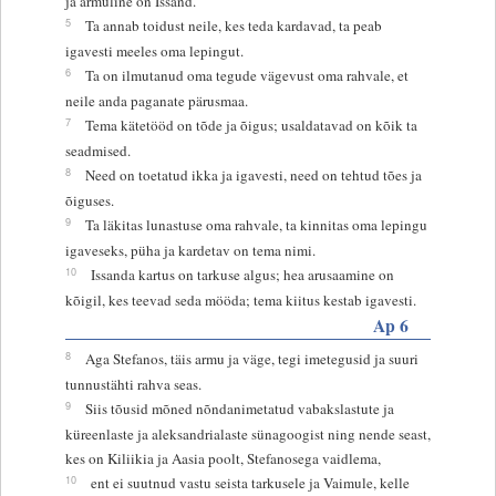
ja armuline on Issand.
5
Ta annab toidust neile, kes teda kardavad, ta peab
igavesti meeles oma lepingut.
6
Ta on ilmutanud oma tegude vägevust oma rahvale, et
neile anda paganate pärusmaa.
7
Tema kätetööd on tõde ja õigus; usaldatavad on kõik ta
seadmised.
8
Need on toetatud ikka ja igavesti, need on tehtud tões ja
õiguses.
9
Ta läkitas lunastuse oma rahvale, ta kinnitas oma lepingu
igaveseks, püha ja kardetav on tema nimi.
10
Issanda kartus on tarkuse algus; hea arusaamine on
kõigil, kes teevad seda mööda; tema kiitus kestab igavesti.
Ap 6
8
Aga Stefanos, täis armu ja väge, tegi imetegusid ja suuri
tunnustähti rahva seas.
9
Siis tõusid mõned nõndanimetatud vabakslastute ja
küreenlaste ja aleksandrialaste sünagoogist ning nende seast,
kes on Kiliikia ja Aasia poolt, Stefanosega vaidlema,
10
ent ei suutnud vastu seista tarkusele ja Vaimule, kelle