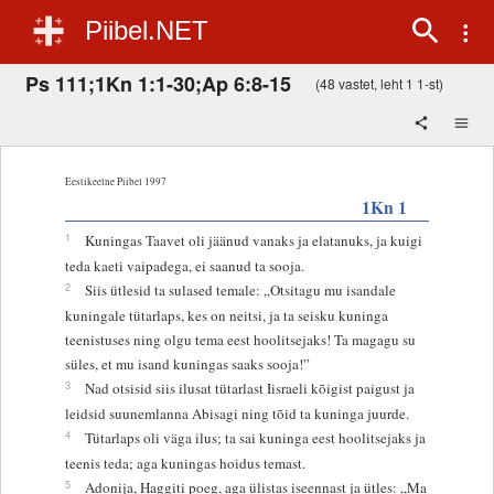
Piibel.NET
Ps 111;1Kn 1:1-30;Ap 6:8-15
(48 vastet, leht 1 1-st)
Eestikeelne Piibel 1997
1Kn 1
1
Kuningas Taavet oli jäänud vanaks ja elatanuks, ja kuigi
teda kaeti vaipadega, ei saanud ta sooja.
2
Siis ütlesid ta sulased temale: „Otsitagu mu isandale
kuningale tütarlaps, kes on neitsi, ja ta seisku kuninga
teenistuses ning olgu tema eest hoolitsejaks! Ta magagu su
süles, et mu isand kuningas saaks sooja!”
3
Nad otsisid siis ilusat tütarlast Iisraeli kõigist paigust ja
leidsid suunemlanna Abisagi ning tõid ta kuninga juurde.
4
Tütarlaps oli väga ilus; ta sai kuninga eest hoolitsejaks ja
teenis teda; aga kuningas hoidus temast.
5
Adonija, Haggiti poeg, aga ülistas iseennast ja ütles: „Ma