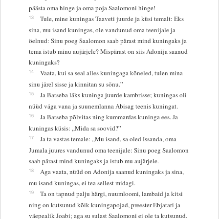
päästa oma hinge ja oma poja Saalomoni hinge!
13
Tule, mine kuningas Taaveti juurde ja küsi temalt: Eks
sina, mu isand kuningas, ole vandunud oma teenijale ja
öelnud: Sinu poeg Saalomon saab pärast mind kuningaks ja
tema istub minu aujärjele? Mispärast on siis Adonija saanud
kuningaks?
14
Vaata, kui sa seal alles kuningaga kõneled, tulen mina
sinu järel sisse ja kinnitan su sõnu.”
15
Ja Batseba läks kuninga juurde kambrisse; kuningas oli
nüüd väga vana ja suunemlanna Abisag teenis kuningat.
16
Ja Batseba põlvitas ning kummardas kuninga ees. Ja
kuningas küsis: „Mida sa soovid?”
17
Ja ta vastas temale: „Mu isand, sa oled Issanda, oma
Jumala juures vandunud oma teenijale: Sinu poeg Saalomon
saab pärast mind kuningaks ja istub mu aujärjele.
18
Aga vaata, nüüd on Adonija saanud kuningaks ja sina,
mu isand kuningas, ei tea sellest midagi.
19
Ta on tapnud palju härgi, nuumloomi, lambaid ja kitsi
ning on kutsunud kõik kuningapojad, preester Ebjatari ja
väepealik Joabi; aga su sulast Saalomoni ei ole ta kutsunud.