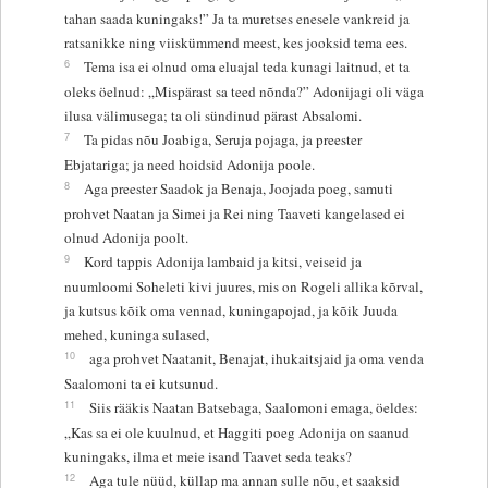
tahan saada kuningaks!” Ja ta muretses enesele vankreid ja
ratsanikke ning viiskümmend meest, kes jooksid tema ees.
6
Tema isa ei olnud oma eluajal teda kunagi laitnud, et ta
oleks öelnud: „Mispärast sa teed nõnda?” Adonijagi oli väga
ilusa välimusega; ta oli sündinud pärast Absalomi.
7
Ta pidas nõu Joabiga, Seruja pojaga, ja preester
Ebjatariga; ja need hoidsid Adonija poole.
8
Aga preester Saadok ja Benaja, Joojada poeg, samuti
prohvet Naatan ja Simei ja Rei ning Taaveti kangelased ei
olnud Adonija poolt.
9
Kord tappis Adonija lambaid ja kitsi, veiseid ja
nuumloomi Soheleti kivi juures, mis on Rogeli allika kõrval,
ja kutsus kõik oma vennad, kuningapojad, ja kõik Juuda
mehed, kuninga sulased,
10
aga prohvet Naatanit, Benajat, ihukaitsjaid ja oma venda
Saalomoni ta ei kutsunud.
11
Siis rääkis Naatan Batsebaga, Saalomoni emaga, öeldes:
„Kas sa ei ole kuulnud, et Haggiti poeg Adonija on saanud
kuningaks, ilma et meie isand Taavet seda teaks?
12
Aga tule nüüd, küllap ma annan sulle nõu, et saaksid