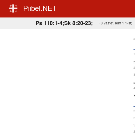
Piibel.NET
Ps 110:1-4;Sk 8:20-23;
(8 vastet, leht 1 1-st)
E