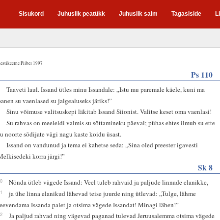
Sisukord
Juhuslik peatükk
Juhuslik salm
Tagasiside
L
estikeelne Piibel 1997
Ps 110
1
Taaveti laul. Issand ütles minu Issandale: „Istu mu paremale käele, kuni ma
panen su vaenlased su jalgealuseks järiks!”
2
Sinu võimuse valitsuskepi läkitab Issand Siionist. Valitse keset oma vaenlasi!
3
Su rahvas on meeleldi valmis su sõttamineku päeval; pühas ehtes ilmub su ette
su noorte sõdijate vägi nagu kaste koidu üsast.
4
Issand on vandunud ja tema ei kahetse seda: „Sina oled preester igavesti
Melkisedeki korra järgi!”
Sk 8
20
Nõnda ütleb vägede Issand: Veel tuleb rahvaid ja paljude linnade elanikke,
21
ja ühe linna elanikud lähevad teise juurde ning ütlevad: „Tulge, lähme
leevendama Issanda palet ja otsima vägede Issandat! Minagi lähen!”
22
Ja paljud rahvad ning vägevad paganad tulevad Jeruusalemma otsima vägede