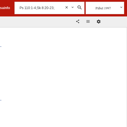
Piibel 1997
isainfo