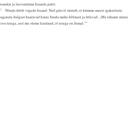
Issandat ja leevendama Issanda palet.
23
Nõnda ütleb vägede Issand: Neil päevil sünnib, et kümme meest igakeelsete
paganate hulgast haaravad kinni Juuda mehe hõlmast ja ütlevad: „Me tahame minn
koos teiega, sest me oleme kuulnud, et teiega on Jumal.””