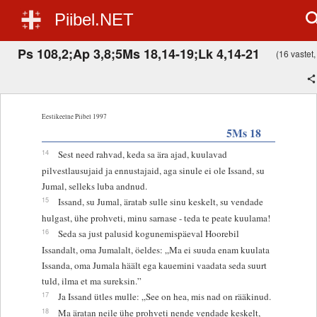
Piibel.NET
Ps 108,2;Ap 3,8;5Ms 18,14-19;Lk 4,14-21
(16 vastet, 
Eestikeelne Piibel 1997
5Ms 18
14
Sest need rahvad, keda sa ära ajad, kuulavad
pilvestlausujaid ja ennustajaid, aga sinule ei ole Issand, su
Jumal, selleks luba andnud.
15
Issand, su Jumal, äratab sulle sinu keskelt, su vendade
hulgast, ühe prohveti, minu sarnase - teda te peate kuulama!
16
Seda sa just palusid kogunemispäeval Hoorebil
Issandalt, oma Jumalalt, öeldes: „Ma ei suuda enam kuulata
Issanda, oma Jumala häält ega kauemini vaadata seda suurt
tuld, ilma et ma sureksin.”
17
Ja Issand ütles mulle: „See on hea, mis nad on rääkinud.
18
Ma äratan neile ühe prohveti nende vendade keskelt,