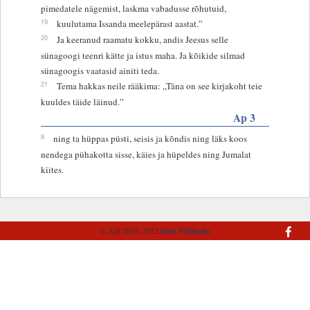
pimedatele nägemist, laskma vabadusse rõhutuid,
19
kuulutama Issanda meelepärast aastat.”
20
Ja keeranud raamatu kokku, andis Jeesus selle
sünagoogi teenri kätte ja istus maha. Ja kõikide silmad
sünagoogis vaatasid ainiti teda.
21
Tema hakkas neile rääkima: „Täna on see kirjakoht teie
kuuldes täide läinud.”
Ap 3
8
ning ta hüppas püsti, seisis ja kõndis ning läks koos
nendega pühakotta sisse, käies ja hüpeldes ning Jumalat
kiites.
© AD 2005-2022
Eesti Piibliselts