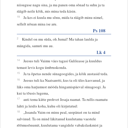
niisuguse nagu sina, ja ma panen oma sõnad ta suhu ja ta
räägib neile kõik, mis mina teda käsin.
19
Ja kes ei kuula mu sõnu, mida ta räägib minu nimel,
sellelt nõuan mina ise aru.
Ps 108
2
Kindel on mu süda, oh Jumal! Ma tahan laulda ja
mängida, samuti mu au.
Lk 4
14
Jeesus tuli Vaimu väes tagasi Galileasse ja kuuldus
temast levis kogu ümbruskonda.
15
Ja ta õpetas nende sünagoogides, ja kõik austasid teda.
16
Jeesus tuli ka Naatsaretti, kus ta oli üles kasvanud, ja
läks oma harjumust mööda hingamispäeval sünagoogi. Ja
kui ta tõusis lugema,
17
anti tema kätte prohvet Jesaja raamat. Ta rullis raamatu
lahti ja leidis koha, kuhu oli kirjutatud:
18
„Issanda Vaim on minu peal, seepärast on ta mind
salvinud. Ta on mind läkitanud kuulutama vaestele
rõõmusõnumit, kuulutama vangidele vabakslaskmist ja