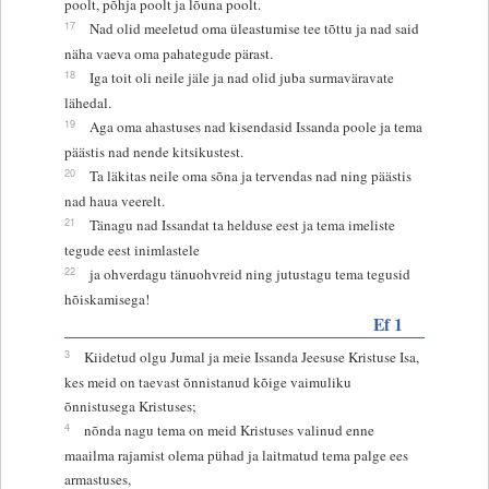
poolt, põhja poolt ja lõuna poolt.
17
Nad olid meeletud oma üleastumise tee tõttu ja nad said
näha vaeva oma pahategude pärast.
18
Iga toit oli neile jäle ja nad olid juba surmaväravate
lähedal.
19
Aga oma ahastuses nad kisendasid Issanda poole ja tema
päästis nad nende kitsikustest.
20
Ta läkitas neile oma sõna ja tervendas nad ning päästis
nad haua veerelt.
21
Tänagu nad Issandat ta helduse eest ja tema imeliste
tegude eest inimlastele
22
ja ohverdagu tänuohvreid ning jutustagu tema tegusid
hõiskamisega!
Ef 1
3
Kiidetud olgu Jumal ja meie Issanda Jeesuse Kristuse Isa,
kes meid on taevast õnnistanud kõige vaimuliku
õnnistusega Kristuses;
4
nõnda nagu tema on meid Kristuses valinud enne
maailma rajamist olema pühad ja laitmatud tema palge ees
armastuses,