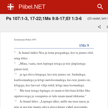
Piibel.NET
Ps 107:1-3, 17-22;1Ms 9:8-17;Ef 1:3-6
(23 vastet, leht 
Eestikeelne Piibel 1997
1Ms 9
8
Ja Jumal rääkis Noa ja tema poegadega, kes ta juures olid,
ning ütles:
9
„Mina, vaata, teen lepingu teiega ja teie järglastega
pärast teid,
10
ja iga elava hingega, kes teie juures on: lindudega,
kariloomadega ja kõigi metsloomadega, kes teie juures on,
kõigiga, kes laevast välja tulid, kõigi maa loomadega.
11
Ma teen teiega lepingu, et enam ei hävitata kõike liha
uputusveega ja veeuputus ei tule enam maad rikkuma.”
12
Ja Jumal ütles: „Lepingu tähis, mille ma teen enese ja
teie ja iga teie juures oleva elava hinge vahel igavesteks