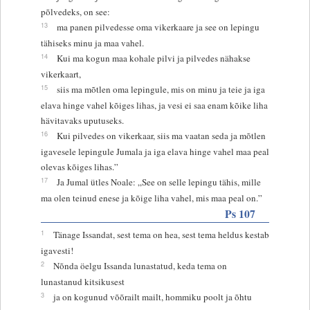
põlvedeks, on see:
13
ma panen pilvedesse oma vikerkaare ja see on lepingu
tähiseks minu ja maa vahel.
14
Kui ma kogun maa kohale pilvi ja pilvedes nähakse
vikerkaart,
15
siis ma mõtlen oma lepingule, mis on minu ja teie ja iga
elava hinge vahel kõiges lihas, ja vesi ei saa enam kõike liha
hävitavaks uputuseks.
16
Kui pilvedes on vikerkaar, siis ma vaatan seda ja mõtlen
igavesele lepingule Jumala ja iga elava hinge vahel maa peal
olevas kõiges lihas.”
17
Ja Jumal ütles Noale: „See on selle lepingu tähis, mille
ma olen teinud enese ja kõige liha vahel, mis maa peal on.”
Ps 107
1
Tänage Issandat, sest tema on hea, sest tema heldus kestab
igavesti!
2
Nõnda öelgu Issanda lunastatud, keda tema on
lunastanud kitsikusest
3
ja on kogunud võõrailt mailt, hommiku poolt ja õhtu