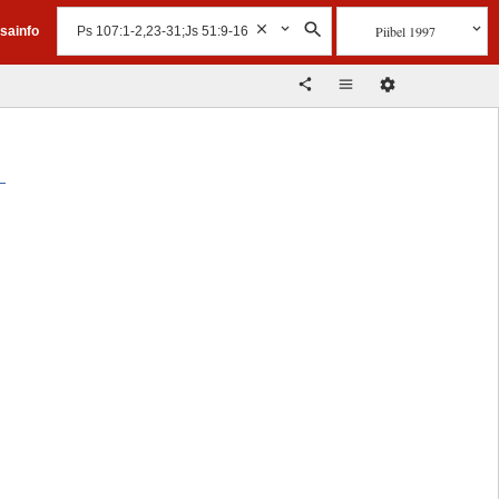
Piibel 1997
isainfo