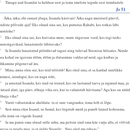
31
Tänagu nad Issandat ta helduse eest ja tema imeliste tegude eest inimlastele
Js 51
9
Ärka, ärka, ehi ennast jõuga, Issanda käsivars! Ärka nagu muistseil päevil,
endiste põlvede ajal! Eks olnud sina see, kes purustas Rahabi, kes torkas läbi
merelohe?
10
Eks olnud sina see, kes kuivatas mere, suure sügavuse veed, kes tegi teeks
meresügavikud, lunastatuile läbitavaks?
11
Ja Issanda lunastatud pöörduvad tagasi ning tulevad Siionisse hõisates. Nende
pea kohal on igavene rõõm, rõõm ja ilutsemine valdavad neid, aga kurbus ja
ohkamine põgenevad ära.
12
Mina, mina olen see, kes teid trööstib! Kes oled sina, et sa kardad surelikke
inimesi, inimlapsi, kes on nagu rohi,
13
ja unustad Issanda, kes sind on teinud, kes on laotanud taeva ja rajanud maa, ja
värised alati, iga päev, rõhuja viha ees, kui ta valmistub hävitama? Aga kus on nüü
rõhuja viha?
14
Varsti vabastatakse aheldatu: ta ei sure vangiauku, tema leib ei lõpe.
15
Sest mina olen Issand, su Jumal, kes liigutab merd ja paneb lained kohisema,
kelle nimi on vägede Issand.
16
Ja ma panin oma sõnad sulle suhu, ma peitsin sind oma käe varju alla, et võlvid
taevas ja rajada maa, ja et öelda Siionile: „Sina oled mu rahvas.”