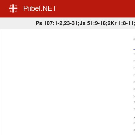
Piibel.NET
Ps 107:1-2,23-31;Js 51:9-16;2Kr 1:8-11
E