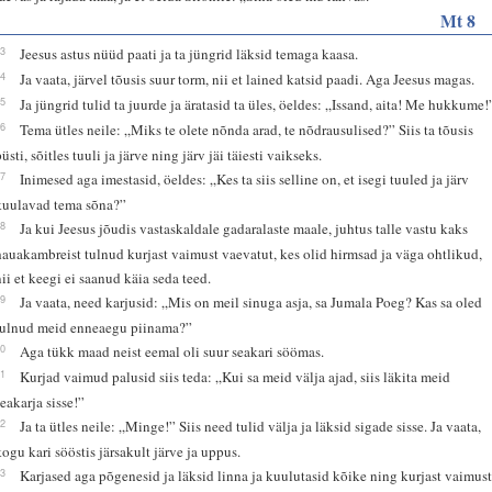
Mt 8
23
Jeesus astus nüüd paati ja ta jüngrid läksid temaga kaasa.
24
Ja vaata, järvel tõusis suur torm, nii et lained katsid paadi. Aga Jeesus magas.
25
Ja jüngrid tulid ta juurde ja äratasid ta üles, öeldes: „Issand, aita! Me hukkume!
26
Tema ütles neile: „Miks te olete nõnda arad, te nõdrausulised?” Siis ta tõusis
üsti, sõitles tuuli ja järve ning järv jäi täiesti vaikseks.
27
Inimesed aga imestasid, öeldes: „Kes ta siis selline on, et isegi tuuled ja järv
kuulavad tema sõna?”
28
Ja kui Jeesus jõudis vastaskaldale gadaralaste maale, juhtus talle vastu kaks
hauakambreist tulnud kurjast vaimust vaevatut, kes olid hirmsad ja väga ohtlikud,
nii et keegi ei saanud käia seda teed.
29
Ja vaata, need karjusid: „Mis on meil sinuga asja, sa Jumala Poeg? Kas sa oled
tulnud meid enneaegu piinama?”
30
Aga tükk maad neist eemal oli suur seakari söömas.
31
Kurjad vaimud palusid siis teda: „Kui sa meid välja ajad, siis läkita meid
seakarja sisse!”
32
Ja ta ütles neile: „Minge!” Siis need tulid välja ja läksid sigade sisse. Ja vaata,
kogu kari sööstis järsakult järve ja uppus.
33
Karjased aga põgenesid ja läksid linna ja kuulutasid kõike ning kurjast vaimus