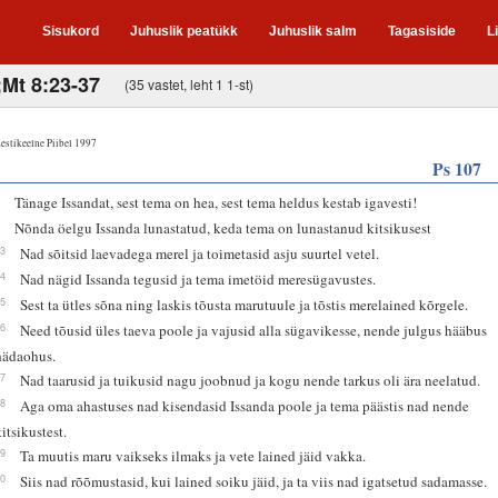
Sisukord
Juhuslik peatükk
Juhuslik salm
Tagasiside
L
;Mt 8:23-37
(35 vastet, leht 1 1-st)
estikeelne Piibel 1997
Ps 107
1
Tänage Issandat, sest tema on hea, sest tema heldus kestab igavesti!
2
Nõnda öelgu Issanda lunastatud, keda tema on lunastanud kitsikusest
23
Nad sõitsid laevadega merel ja toimetasid asju suurtel vetel.
24
Nad nägid Issanda tegusid ja tema imetöid meresügavustes.
25
Sest ta ütles sõna ning laskis tõusta marutuule ja tõstis merelained kõrgele.
26
Need tõusid üles taeva poole ja vajusid alla sügavikesse, nende julgus hääbus
hädaohus.
27
Nad taarusid ja tuikusid nagu joobnud ja kogu nende tarkus oli ära neelatud.
28
Aga oma ahastuses nad kisendasid Issanda poole ja tema päästis nad nende
kitsikustest.
29
Ta muutis maru vaikseks ilmaks ja vete lained jäid vakka.
30
Siis nad rõõmustasid, kui lained soiku jäid, ja ta viis nad igatsetud sadamasse.