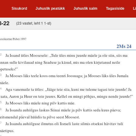
Sisukord
Juhuslik peatükk
Juhuslik salm
Tagasiside
L
8-22
(23 vastet, leht 1 1-st)
estikeelne Piibel 1997
2Ms 24
12
Ja Issand ütles Moosesele: „Tule üles minu juurde mäele ja ole siin, siis ma
annan sulle kivilauad ning Seaduse ja käsud, mis ma olen kirjutanud neile
õpetuseks!”
13
Ja Mooses läks teele koos oma teenri Joosuaga; ja Mooses läks üles Jumala
mäele.
14
Aga vanemaile ta ütles: „Jääge teie siia, kuni me tuleme tagasi teie juurde! Ja
vaata, Aaron ja Huur on teie juures. Kellel on mingi põhjus, mingu nende juurde!”
15
Ja Mooses läks mäele ning pilv kattis mäe.
16
Ja Issanda auhiilgus laskus Siinai mäele ja pilv kattis seda kuus päeva;
seitsmendal päeval hüüdis ta pilve seest Moosest.
17
Ja Issanda auhiilguse ilmutus oli Iisraeli laste silmis otsekui hävitav tuli
mäetipus.