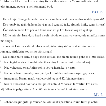
18
Mooses läks pilve keskele ning tõusis üles mäele. Ja Mooses oli mäe peal
nelikümmend päeva ja nelikümmend ööd.
Ps 106
1
Halleluuja! Tänage Issandat, sest tema on hea, sest tema heldus kestab igavesti!
2
Kes jõuab ära rääkida Issanda vägevaid tegusid ja kuulutada kõike tema kiitust?
3
Õndsad on need, kes peavad tema seadusi ja kes teevad õigust igal ajal.
4
Mõtle minule, Issand, su head meelt mööda oma rahva vastu, tule mind katsuma
oma abiga,
5
et ma näeksin su valitud rahva head põlve ning rõõmustaksin sinu rahva
rõõmuga, kiitleksin koos sinu pärisosaga!
6
Me oleme pattu teinud nagu meie esiisad, me oleme teinud paha ja olnud õelad.
19
Nad tegid vasika Hoorebi mäe ääres ning kummardasid valatud kuju.
20
Nad vahetasid oma Aulise rohtu sööva härja kuju vastu.
21
Nad unustasid Jumala, oma päästja, kes oli teinud suuri asju Egiptuses,
22
imetegusid Haami maal, kardetavaid tegusid Kõrkjamere ääres.
23
Siis ta lubas nad hävitada, kui poleks olnud Moosest, ta valitut, kes astus
kaljulõhes ta palge ette, et ära pöörata tema vihaleeki hukatust toomast.
Mk 2
18
Johannese jüngritel ja variseridel oli tavaks paastuda. Nüüd tuldi ja öeldi