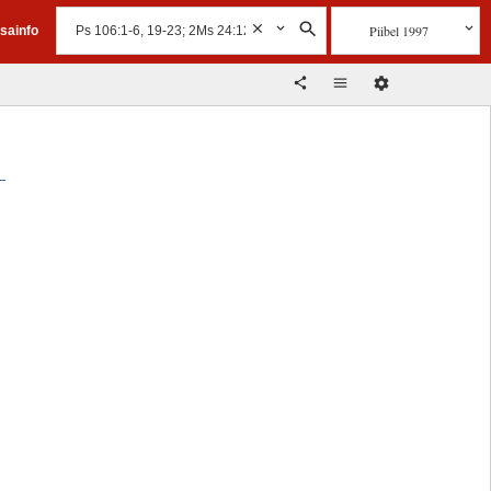
Piibel 1997
isainfo