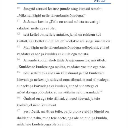
10
Jüngrid astusid Jeesuse juurde ning küsisid temalt:
„Miks sa räägid neile tähendamissõnadega?”
11
Ja Jeesus kostis: „Teile on antud mõista taevariigi
saladusi, neile aga ei ole,
12
sest kellel on, sellele antakse, ja tal on rohkem kui
küllalt, aga kellel ei ole, sellelt võetakse ära seegi, mis tal on.
13
Ma räägin neile tähendamissõnadega sellepärast, et nad
vaadates ei näe ja kuuldes ei kuule ega mõista.
14
Ja nende kohta läheb täide Jesaja ennustus, mis ütleb:
„Kuuldes te kuulete ega mõista, vaadates vaatate ega näe.
15
Sest selle rahva süda on kalestunud ja nad kuulevad
kõrvadega raskesti ja sulevad oma silmad, et nad silmadega
ei näeks ja kõrvadega ei kuuleks, et nad südamega ei
mõistaks ega pöörduks, et ma võiksin neid parandada.”
16
Õndsad on aga teie silmad, et need näevad, ja teie
kõrvad, et need kuulevad.
17
Sest tõesti, ma ütlen teile, palju prohveteid ja õigeid on
ihaldanud näha, mida teie näete, ega ole näinud, ja kuulda,
mida teie kuulete, ega ole kuulnud.