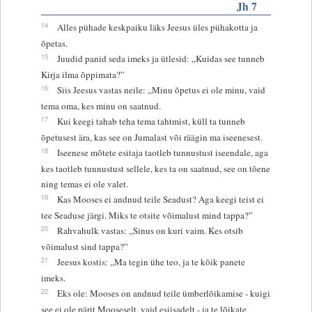
Jh 7
14
Alles pühade keskpaiku läks Jeesus üles pühakotta ja
õpetas.
15
Juudid panid seda imeks ja ütlesid: „Kuidas see tunneb
Kirja ilma õppimata?”
16
Siis Jeesus vastas neile: „Minu õpetus ei ole minu, vaid
tema oma, kes minu on saatnud.
17
Kui keegi tahab teha tema tahtmist, küll ta tunneb
õpetusest ära, kas see on Jumalast või räägin ma iseenesest.
18
Iseenese mõtete esitaja taotleb tunnustust iseendale, aga
kes taotleb tunnustust sellele, kes ta on saatnud, see on tõene
ning temas ei ole valet.
19
Kas Mooses ei andnud teile Seadust? Aga keegi teist ei
tee Seaduse järgi. Miks te otsite võimalust mind tappa?”
20
Rahvahulk vastas: „Sinus on kuri vaim. Kes otsib
võimalust sind tappa?”
21
Jeesus kostis: „Ma tegin ühe teo, ja te kõik panete
imeks.
22
Eks ole: Mooses on andnud teile ümberlõikamise - kuigi
see ei ole pärit Mooseselt, vaid esiisadelt - ja te lõikate