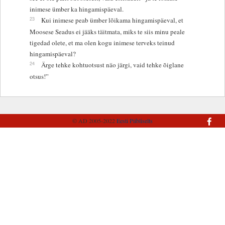
inimese ümber ka hingamispäeval.
23
Kui inimese peab ümber lõikama hingamispäeval, et
Moosese Seadus ei jääks täitmata, miks te siis minu peale
tigedad olete, et ma olen kogu inimese terveks teinud
hingamispäeval?
24
Ärge tehke kohtuotsust näo järgi, vaid tehke õiglane
otsus!”
© AD 2005-2022
Eesti Piibliselts