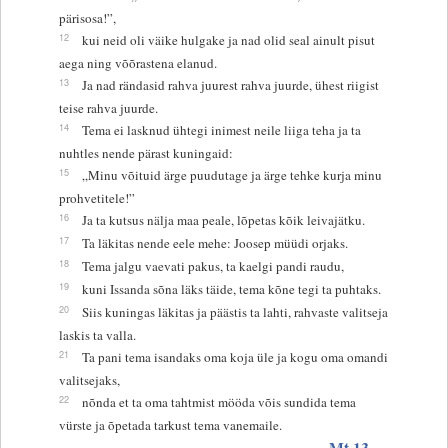
pärisosa!”,
12
kui neid oli väike hulgake ja nad olid seal ainult pisut
aega ning võõrastena elanud.
13
Ja nad rändasid rahva juurest rahva juurde, ühest riigist
teise rahva juurde.
14
Tema ei lasknud ühtegi inimest neile liiga teha ja ta
nuhtles nende pärast kuningaid:
15
„Minu võituid ärge puudutage ja ärge tehke kurja minu
prohvetitele!”
16
Ja ta kutsus nälja maa peale, lõpetas kõik leivajätku.
17
Ta läkitas nende eele mehe: Joosep müüdi orjaks.
18
Tema jalgu vaevati pakus, ta kaelgi pandi raudu,
19
kuni Issanda sõna läks täide, tema kõne tegi ta puhtaks.
20
Siis kuningas läkitas ja päästis ta lahti, rahvaste valitseja
laskis ta valla.
21
Ta pani tema isandaks oma koja üle ja kogu oma omandi
valitsejaks,
22
nõnda et ta oma tahtmist mööda võis sundida tema
vürste ja õpetada tarkust tema vanemaile.
Mt 13