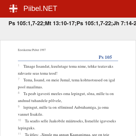
Piibel.NET
Ps 105:1,7-22;Mt 13:10-17;Ps 105:1,7-22;Jh 7:14-
Eestikeelne Piibel 1997
Ps 105
1
Tänage Issandat, kuulutage tema nime, tehke teatavaks
rahvaste seas tema teod!
7
Tema, Issand, on meie Jumal, tema kohtuotsused on igal
pool maailmas.
8
Ta peab igavesti meeles oma lepingut, sõna, mille ta on
andnud tuhandele põlvele,
9
lepingut, mille ta on sõlminud Aabrahamiga, ja oma
vannet Iisakile.
10
Ta seadis selle Jaakobile määruseks, Iisraelile igaveseks
lepinguks.
11
Ta ütles: „Sinule ma annan Kaananimaa, see on teie