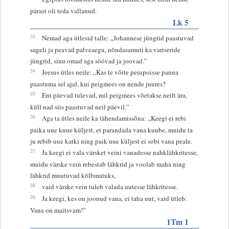
pärast oli teda vallanud.
Lk 5
33
Nemad aga ütlesid talle: „Johannese jüngrid paastuvad
sageli ja peavad palveaegu, nõndasamuti ka variseride
jüngrid, sinu omad aga söövad ja joovad.”
34
Jeesus ütles neile: „Kas te võite peiupoisse panna
paastuma sel ajal, kui peigmees on nende juures?
35
Ent päevad tulevad, mil peigmees võetakse neilt ära,
küll nad siis paastuvad neil päevil.”
36
Aga ta ütles neile ka tähendamissõna: „Keegi ei rebi
paika uue kuue küljest, et parandada vana kuube, muidu ta
ju rebib uue katki ning paik uue küljest ei sobi vana peale.
37
Ja keegi ei vala värsket veini vanadesse nahklähkritesse,
muidu värske vein rebestab lähkrid ja voolab maha ning
lähkrid muutuvad kõlbmatuks,
38
vaid värske vein tuleb valada uutesse lähkritesse.
39
Ja keegi, kes on joonud vana, ei taha uut, vaid ütleb:
Vana on maitsvam!”
1Tm 1