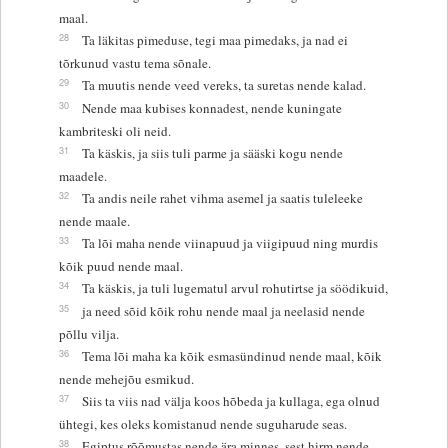
maal.
28
Ta läkitas pimeduse, tegi maa pimedaks, ja nad ei
tõrkunud vastu tema sõnale.
29
Ta muutis nende veed vereks, ta suretas nende kalad.
30
Nende maa kubises konnadest, nende kuningate
kambriteski oli neid.
31
Ta käskis, ja siis tuli parme ja sääski kogu nende
maadele.
32
Ta andis neile rahet vihma asemel ja saatis tuleleeke
nende maale.
33
Ta lõi maha nende viinapuud ja viigipuud ning murdis
kõik puud nende maal.
34
Ta käskis, ja tuli lugematul arvul rohutirtse ja söödikuid,
35
ja need sõid kõik rohu nende maal ja neelasid nende
põllu vilja.
36
Tema lõi maha ka kõik esmasündinud nende maal, kõik
nende mehejõu esmikud.
37
Siis ta viis nad välja koos hõbeda ja kullaga, ega olnud
ühtegi, kes oleks komistanud nende suguharude seas.
38
Egiptus rõõmustas nende ära minnes, sest hirm nende