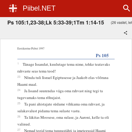
Piibel.NET
Ps 105:1,23-38;Lk 5:33-39;1Tm 1:14-15
(26 vastet, leh
Eestikeelne Piibel 1997
Ps 105
1
Tänage Issandat, kuulutage tema nime, tehke teatavaks
rahvaste seas tema teod!
23
Nõnda tuli Iisrael Egiptusesse ja Jaakob elas võõrana
Haami maal.
24
Ja Issand suurendas väga oma rahvast ning tegi ta
tugevamaks tema rõhujaist.
25
Ta pani ahistajate südame vihkama oma rahvast, ja
salakavalust pidama tema sulaste vastu.
26
Ta läkitas Moosese, oma sulase, ja Aaroni, kelle ta oli
valinud.
27
Nemad tegid tema tunnustähti ja imetegusid Haami