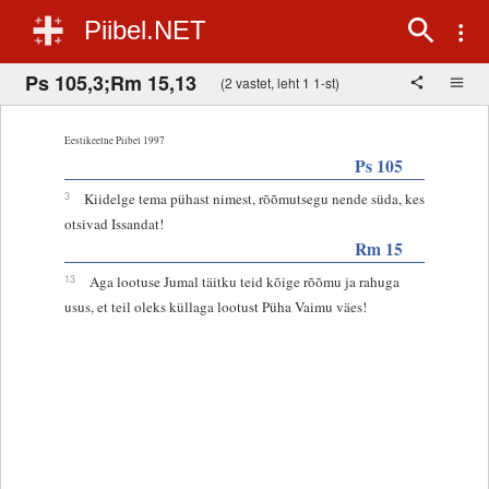
Piibel.NET
Ps 105,3;Rm 15,13
(2 vastet, leht 1 1-st)
Eestikeelne Piibel 1997
Ps 105
3
Kiidelge tema pühast nimest, rõõmutsegu nende süda, kes
otsivad Issandat!
Rm 15
13
Aga lootuse Jumal täitku teid kõige rõõmu ja rahuga
usus, et teil oleks küllaga lootust Püha Vaimu väes!