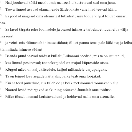
11
Nad joodavad kõiki metsloomi; metseeslid kustutavad seal oma janu.
12
Taeva linnud asuvad elama nende äärde, okste vahel nad teevad häält.
13
Sa joodad mägesid oma ülemistest tubadest; sinu tööde viljast toidab ennast
maa.
14
Sa lased tärgata rohu loomadele ja orased inimeste tarbeks, et tuua leiba välja
maa seest
15
ja veini, mis rõõmustab inimese südant; õli, et panna tema pale läikima; ja leiba
et kinnitada inimese südant.
16
Issanda puud saavad toidust küllalt, Liibanoni seedrid, mis ta on istutanud,
17
kus linnud pesitsevad; toonekurgedel on majad küpresside otsas.
18
Kõrged mäed on kaljukitsedele, kaljud mäkradele varjupaigaks.
19
Ta on teinud kuu aegade näitajaks, päike teab oma loojakut.
20
Kui sa teed pimeduse, siis tuleb öö ja kõik metsloomad roomavad välja.
21
Noored lõvid möirgavad saaki ning nõuavad Jumalalt oma toidust.
22
Päike tõuseb, nemad koristavad end ja heidavad maha oma asemeile.