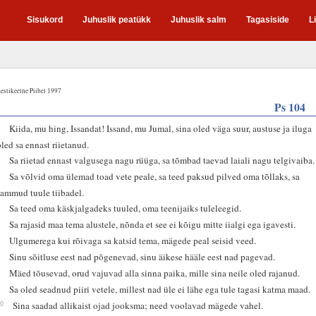
Sisukord
Juhuslik peatükk
Juhuslik salm
Tagasiside
L
estikeelne Piibel 1997
Ps 104
1
Kiida, mu hing, Issandat! Issand, mu Jumal, sina oled väga suur, austuse ja iluga
oled sa ennast riietanud.
2
Sa riietad ennast valgusega nagu rüüga, sa tõmbad taevad laiali nagu telgivaiba.
3
Sa võlvid oma ülemad toad vete peale, sa teed paksud pilved oma tõllaks, sa
sammud tuule tiibadel.
4
Sa teed oma käskjalgadeks tuuled, oma teenijaiks tuleleegid.
5
Sa rajasid maa tema alustele, nõnda et see ei kõigu mitte iialgi ega igavesti.
6
Ulgumerega kui rõivaga sa katsid tema, mägede peal seisid veed.
7
Sinu sõitluse eest nad põgenevad, sinu äikese hääle eest nad pagevad.
8
Mäed tõusevad, orud vajuvad alla sinna paika, mille sina neile oled rajanud.
9
Sa oled seadnud piiri vetele, millest nad üle ei lähe ega tule tagasi katma maad.
10
Sina saadad allikaist ojad jooksma; need voolavad mägede vahel.