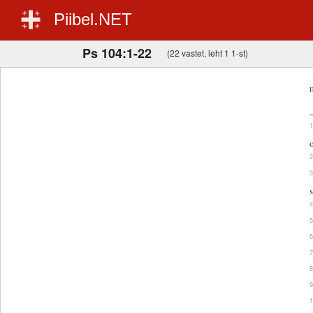
Piibel.NET
Ps 104:1-22
(22 vastet, leht 1 1-st)
E