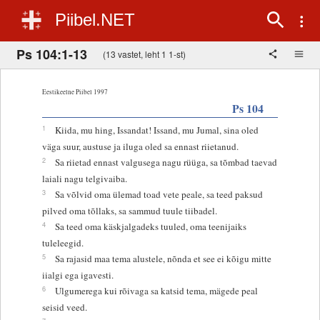
Piibel.NET
Ps 104:1-13
(13 vastet, leht 1 1-st)
Eestikeelne Piibel 1997
Ps 104
1
Kiida, mu hing, Issandat! Issand, mu Jumal, sina oled
väga suur, austuse ja iluga oled sa ennast riietanud.
2
Sa riietad ennast valgusega nagu rüüga, sa tõmbad taevad
laiali nagu telgivaiba.
3
Sa võlvid oma ülemad toad vete peale, sa teed paksud
pilved oma tõllaks, sa sammud tuule tiibadel.
4
Sa teed oma käskjalgadeks tuuled, oma teenijaiks
tuleleegid.
5
Sa rajasid maa tema alustele, nõnda et see ei kõigu mitte
iialgi ega igavesti.
6
Ulgumerega kui rõivaga sa katsid tema, mägede peal
seisid veed.