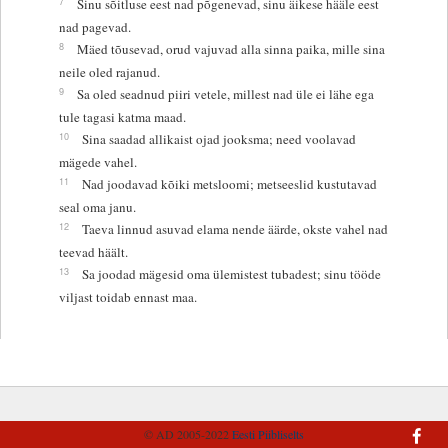
7
Sinu sõitluse eest nad põgenevad, sinu äikese hääle eest
nad pagevad.
8
Mäed tõusevad, orud vajuvad alla sinna paika, mille sina
neile oled rajanud.
9
Sa oled seadnud piiri vetele, millest nad üle ei lähe ega
tule tagasi katma maad.
10
Sina saadad allikaist ojad jooksma; need voolavad
mägede vahel.
11
Nad joodavad kõiki metsloomi; metseeslid kustutavad
seal oma janu.
12
Taeva linnud asuvad elama nende äärde, okste vahel nad
teevad häält.
13
Sa joodad mägesid oma ülemistest tubadest; sinu tööde
viljast toidab ennast maa.
© AD 2005-2022
Eesti Piibliselts