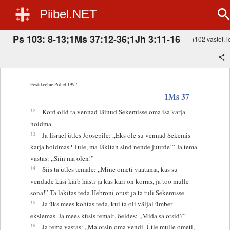
Piibel.NET
Ps 103: 8-13;1Ms 37:12-36;1Jh 3:11-16
(102 vastet, l
Eestikeelne Piibel 1997
1Ms 37
12
Kord olid ta vennad läinud Sekemisse oma isa karja
hoidma.
13
Ja Iisrael ütles Joosepile: „Eks ole su vennad Sekemis
karja hoidmas? Tule, ma läkitan sind nende juurde!” Ja tema
vastas: „Siin ma olen!”
14
Siis ta ütles temale: „Mine ometi vaatama, kas su
vendade käsi käib hästi ja kas kari on korras, ja too mulle
sõna!” Ta läkitas teda Hebroni orust ja ta tuli Sekemisse.
15
Ja üks mees kohtas teda, kui ta oli väljal ümber
ekslemas. Ja mees küsis temalt, öeldes: „Mida sa otsid?”
16
Ja tema vastas: „Ma otsin oma vendi. Ütle mulle ometi,