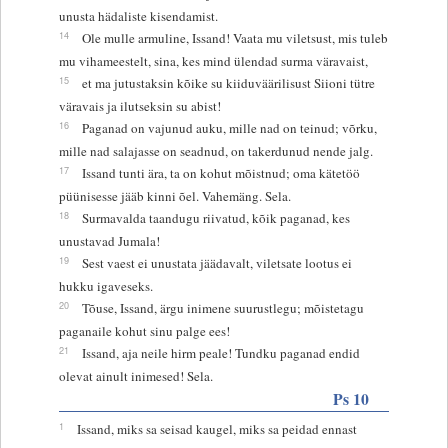
unusta hädaliste kisendamist.
14
Ole mulle armuline, Issand! Vaata mu viletsust, mis tuleb
mu vihameestelt, sina, kes mind ülendad surma väravaist,
15
et ma jutustaksin kõike su kiiduväärilisust Siioni tütre
väravais ja ilutseksin su abist!
16
Paganad on vajunud auku, mille nad on teinud; võrku,
mille nad salajasse on seadnud, on takerdunud nende jalg.
17
Issand tunti ära, ta on kohut mõistnud; oma kätetöö
püünisesse jääb kinni õel. Vahemäng. Sela.
18
Surmavalda taandugu riivatud, kõik paganad, kes
unustavad Jumala!
19
Sest vaest ei unustata jäädavalt, viletsate lootus ei
hukku igaveseks.
20
Tõuse, Issand, ärgu inimene suurustlegu; mõistetagu
paganaile kohut sinu palge ees!
21
Issand, aja neile hirm peale! Tundku paganad endid
olevat ainult inimesed! Sela.
Ps 10
1
Issand, miks sa seisad kaugel, miks sa peidad ennast