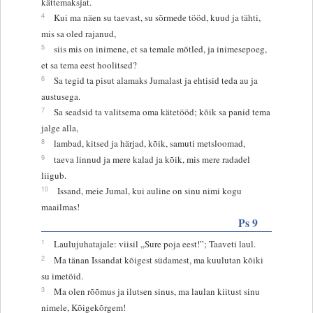
kättemaksjat.
4
Kui ma näen su taevast, su sõrmede tööd, kuud ja tähti,
mis sa oled rajanud,
5
siis mis on inimene, et sa temale mõtled, ja inimesepoeg,
et sa tema eest hoolitsed?
6
Sa tegid ta pisut alamaks Jumalast ja ehtisid teda au ja
austusega.
7
Sa seadsid ta valitsema oma kätetööd; kõik sa panid tema
jalge alla,
8
lambad, kitsed ja härjad, kõik, samuti metsloomad,
9
taeva linnud ja mere kalad ja kõik, mis mere radadel
liigub.
10
Issand, meie Jumal, kui auline on sinu nimi kogu
maailmas!
Ps 9
1
Laulujuhatajale: viisil „Sure poja eest!”; Taaveti laul.
2
Ma tänan Issandat kõigest südamest, ma kuulutan kõiki
su imetöid.
3
Ma olen rõõmus ja ilutsen sinus, ma laulan kiitust sinu
nimele, Kõigekõrgem!