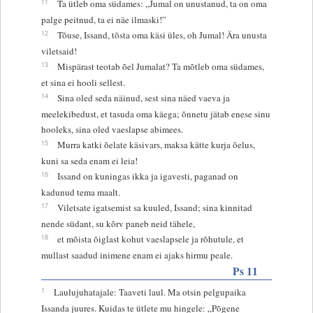
11
Ta ütleb oma südames: „Jumal on unustanud, ta on oma
palge peitnud, ta ei näe ilmaski!”
12
Tõuse, Issand, tõsta oma käsi üles, oh Jumal! Ära unusta
viletsaid!
13
Mispärast teotab õel Jumalat? Ta mõtleb oma südames,
et sina ei hooli sellest.
14
Sina oled seda näinud, sest sina näed vaeva ja
meelekibedust, et tasuda oma käega; õnnetu jätab enese sinu
hooleks, sina oled vaeslapse abimees.
15
Murra katki õelate käsivars, maksa kätte kurja õelus,
kuni sa seda enam ei leia!
16
Issand on kuningas ikka ja igavesti, paganad on
kadunud tema maalt.
17
Viletsate igatsemist sa kuuled, Issand; sina kinnitad
nende südant, su kõrv paneb neid tähele,
18
et mõista õiglast kohut vaeslapsele ja rõhutule, et
mullast saadud inimene enam ei ajaks hirmu peale.
Ps 11
1
Laulujuhatajale: Taaveti laul. Ma otsin pelgupaika
Issanda juures. Kuidas te ütlete mu hingele: „Põgene