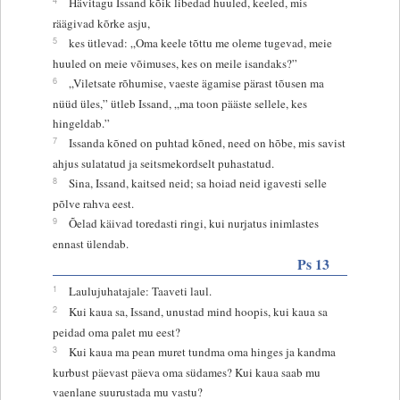
Hävitagu Issand kõik libedad huuled, keeled, mis
räägivad kõrke asju,
5
kes ütlevad: „Oma keele tõttu me oleme tugevad, meie
huuled on meie võimuses, kes on meile isandaks?”
6
„Viletsate rõhumise, vaeste ägamise pärast tõusen ma
nüüd üles,” ütleb Issand, „ma toon pääste sellele, kes
hingeldab.”
7
Issanda kõned on puhtad kõned, need on hõbe, mis savist
ahjus sulatatud ja seitsmekordselt puhastatud.
8
Sina, Issand, kaitsed neid; sa hoiad neid igavesti selle
põlve rahva eest.
9
Õelad käivad toredasti ringi, kui nurjatus inimlastes
ennast ülendab.
Ps 13
1
Laulujuhatajale: Taaveti laul.
2
Kui kaua sa, Issand, unustad mind hoopis, kui kaua sa
peidad oma palet mu eest?
3
Kui kaua ma pean muret tundma oma hinges ja kandma
kurbust päevast päeva oma südames? Kui kaua saab mu
vaenlane suurustada mu vastu?