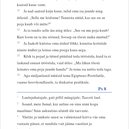
kastsid kuue verre.
32
Ja nad saatsid kirju kuue, tulid oma isa juurde ning
ütlesid: „Selle me leidsime! Tunnista nüüd, kas see on su
poja kuub või mitte?”
33
Ja ta tundis selle ära ning ütles: „See on mu poja kuub!
Kuri loom on ta ära söönud, Joosep on tõesti maha murtud!”
34
Ja Jaakob käristas oma riided lõhki, kinnitas kotiriide
niuete ümber ja leinas oma poega kaua aega.
35
Kõik ta pojad ja tütred püüdsid teda trööstida, kuid ta ei
lasknud ennast trööstida, vaid ütles: „Ma lähen tõesti
leinates oma poja juurde hauda!” Ja tema isa nuttis teda taga.
36
Aga midjanlased müüsid tema Egiptuses Pootifarile,
vaarao hoovkondlasele, ta ihukaitse pealikule.
Ps 8
1
Laulujuhatajale, gati pillil mängijale; Taaveti laul.
2
Issand, meie Jumal, kui auline on sinu nimi kogu
maailmas! Sinu aukuulsus ulatub üle taevaste.
3
Väetite ja imikute suust sa valmistasid kiitva väe oma
vastaste pärast, et sundida vait jääma vaenlast ja