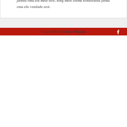
jätnud oma elu meie eest; ning meie oleme kohustatud jätma
oma elu vendade eest.
© AD 2005-2022
Eesti Piibliselts