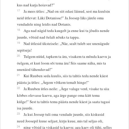
kus nad karja hoiavad?”
17
Ja mees ütles: „Nad on siit edasi läinud, sest ma kuulsin
neid ütlevat: Läki Dotanisse!” Ja Joosep läks järele oma
vendadele ning leidis nad Dotanis.
18
Aga nad nägid teda kaugelt ja enne kui ta jõudis nende
juurde, võtsid nad õelalt nõuks ta tappa.
19
Nad ütlesid üksteisele: „Näe, sealt tuleb see unenägude
sepitseja!
20
Tulgem nüüd, tapkem ta ära, visakem ta mõnda kaevu ja
öelgem, et kuri loom sõi tema ära! Siis saame näha, mis ta
unenäod tähendavad!”
21
Kui Ruuben seda kuulis, siis ta tahtis teda nende käest
päästa ja ütles: „Ärgem võtkem temalt hinge!”
22
Ja Ruuben ütles neile: „Ärge valage verd, visake ta siia
kõrbes olevasse kaevu, aga ärge pange oma kätt tema
külge!” Sest ta tahtis tema päästa nende käest ja saata tagasi
isa juurde.
23
Ja kui Joosep tuli oma vendade juurde, siis kiskusid
need Joosepil kuue seljast, kirju kuue, mis tal seljas oli,
24
ning võtsid ja viskasid ta kaevu; aga kaev oli tühi, selles