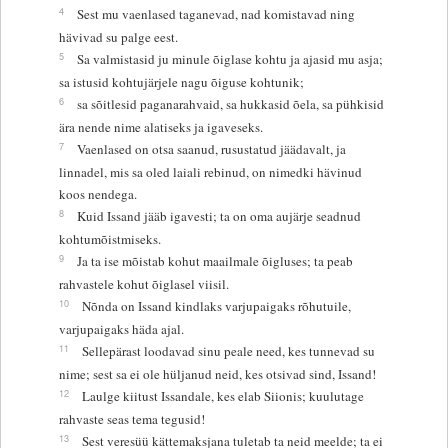
4
Sest mu vaenlased taganevad, nad komistavad ning
hävivad su palge eest.
5
Sa valmistasid ju minule õiglase kohtu ja ajasid mu asja;
sa istusid kohtujärjele nagu õiguse kohtunik;
6
sa sõitlesid paganarahvaid, sa hukkasid õela, sa pühkisid
ära nende nime alatiseks ja igaveseks.
7
Vaenlased on otsa saanud, rusustatud jäädavalt, ja
linnadel, mis sa oled laiali rebinud, on nimedki hävinud
koos nendega.
8
Kuid Issand jääb igavesti; ta on oma aujärje seadnud
kohtumõistmiseks.
9
Ja ta ise mõistab kohut maailmale õigluses; ta peab
rahvastele kohut õiglasel viisil.
10
Nõnda on Issand kindlaks varjupaigaks rõhutuile,
varjupaigaks häda ajal.
11
Sellepärast loodavad sinu peale need, kes tunnevad su
nime; sest sa ei ole hüljanud neid, kes otsivad sind, Issand!
12
Laulge kiitust Issandale, kes elab Siionis; kuulutage
rahvaste seas tema tegusid!
13
Sest veresüü kättemaksjana tuletab ta neid meelde; ta ei