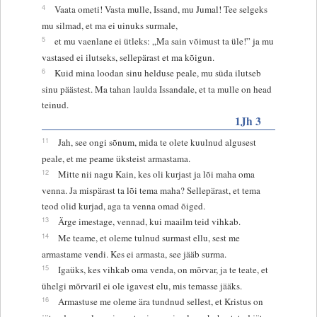
4
Vaata ometi! Vasta mulle, Issand, mu Jumal! Tee selgeks
mu silmad, et ma ei uinuks surmale,
5
et mu vaenlane ei ütleks: „Ma sain võimust ta üle!” ja mu
vastased ei ilutseks, sellepärast et ma kõigun.
6
Kuid mina loodan sinu helduse peale, mu süda ilutseb
sinu päästest. Ma tahan laulda Issandale, et ta mulle on head
teinud.
1Jh 3
11
Jah, see ongi sõnum, mida te olete kuulnud algusest
peale, et me peame üksteist armastama.
12
Mitte nii nagu Kain, kes oli kurjast ja lõi maha oma
venna. Ja mispärast ta lõi tema maha? Sellepärast, et tema
teod olid kurjad, aga ta venna omad õiged.
13
Ärge imestage, vennad, kui maailm teid vihkab.
14
Me teame, et oleme tulnud surmast ellu, sest me
armastame vendi. Kes ei armasta, see jääb surma.
15
Igaüks, kes vihkab oma venda, on mõrvar, ja te teate, et
ühelgi mõrvaril ei ole igavest elu, mis temasse jääks.
16
Armastuse me oleme ära tundnud sellest, et Kristus on