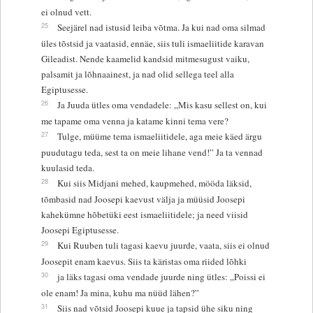
ei olnud vett.
25
Seejärel nad istusid leiba võtma. Ja kui nad oma silmad
üles tõstsid ja vaatasid, ennäe, siis tuli ismaeliitide karavan
Gileadist. Nende kaamelid kandsid mitmesugust vaiku,
palsamit ja lõhnaainest, ja nad olid sellega teel alla
Egiptusesse.
26
Ja Juuda ütles oma vendadele: „Mis kasu sellest on, kui
me tapame oma venna ja katame kinni tema vere?
27
Tulge, müüme tema ismaeliitidele, aga meie käed ärgu
puudutagu teda, sest ta on meie lihane vend!” Ja ta vennad
kuulasid teda.
28
Kui siis Midjani mehed, kaupmehed, mööda läksid,
tõmbasid nad Joosepi kaevust välja ja müüsid Joosepi
kahekümne hõbetüki eest ismaeliitidele; ja need viisid
Joosepi Egiptusesse.
29
Kui Ruuben tuli tagasi kaevu juurde, vaata, siis ei olnud
Joosepit enam kaevus. Siis ta käristas oma riided lõhki
30
ja läks tagasi oma vendade juurde ning ütles: „Poissi ei
ole enam! Ja mina, kuhu ma nüüd lähen?”
31
Siis nad võtsid Joosepi kuue ja tapsid ühe siku ning