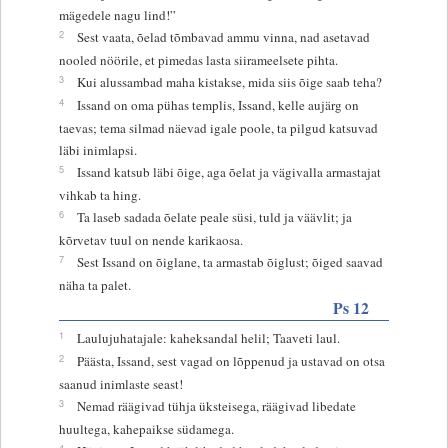
mägedele nagu lind!”
2
Sest vaata, õelad tõmbavad ammu vinna, nad asetavad
nooled nöörile, et pimedas lasta siirameelsete pihta.
3
Kui alussambad maha kistakse, mida siis õige saab teha?
4
Issand on oma pühas templis, Issand, kelle aujärg on
taevas; tema silmad näevad igale poole, ta pilgud katsuvad
läbi inimlapsi.
5
Issand katsub läbi õige, aga õelat ja vägivalla armastajat
vihkab ta hing.
6
Ta laseb sadada õelate peale süsi, tuld ja väävlit; ja
kõrvetav tuul on nende karikaosa.
7
Sest Issand on õiglane, ta armastab õiglust; õiged saavad
näha ta palet.
Ps 12
1
Laulujuhatajale: kaheksandal helil; Taaveti laul.
2
Päästa, Issand, sest vagad on lõppenud ja ustavad on otsa
saanud inimlaste seast!
3
Nemad räägivad tühja üksteisega, räägivad libedate
huultega, kahepaikse südamega.
4