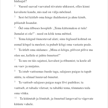
hädaajal?
2
Vaesed saavad vaevatud riivatute uhkusest, olles kinni
kavaluste kaudu, mis nad on välja mõelnud.
3
Sest õel kiitleb oma hinge ihaldustest ja ahne kirub,
põlastab Issandat.
4
Õel oma ülbuses hoopleb: „Tema kättemaksu ei tule!
Jumalat ei ole!” - need on kõik tema mõtted.
5
Tema käigud õnnestuvad alati; sinu õiglased kohtud on
eemal kõrgel ta meelest; ta puhub kõigi oma vastaste peale.
6
Ta ütleb oma südames: „Mina ei kõigu, põlvest põlve ma
olen see, kellele ei juhtu õnnetust!”
7
Ta suu on täis sajatusi, kavalust ja rõhumist; ta keele all
on vaev ja nurjatus.
8
Ta istub varitsemas õuede taga, salajases paigas ta tapab
süütu, ta silmad luuravad õnnetut.
9
Ta varitseb salajases paigas nagu lõvi padrikus; ta
varitseb, et tabada viletsat; ta tababki tema, tõmmates teda
oma võrku.
10
Ta küürutab ja lömitab, ja õnnetud langevad ta vägevate
küünte vahele.