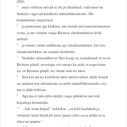
järgi,
4
meie võitluse relvad ei ole ju lihalikud, vaid need on
Jumalas vägevad kindluste mahalõhkumiseks. Me
kummutame targutused
5
ja purustame iga kõrkuse, mis tõstab end jumalatunnetuse
vastu, ja me võtame vangi Kristuse sõnakuulmisse kõik
mõtted
6
ja oleme valmis nuhtlema iga sõnakuulmatust, kui teie
sõnakuulelikkus on saanud täielikuks.
7
Vaadake silmanähtavat! Kui keegi on veendunud, et ta on
Kristuse päralt, arvestagu siis eneses ka seda, et nagu tema
ise on Kristuse päralt, nii oleme seda ka meie.
8
Sest kui ma ka kiitleksin meie meelevallast, mille Issand
on andnud teie ehitamiseks ja mitte mahalõhkumiseks, siis
ma ei jääks häbisse.
9
Aga ma ei taha jätta muljet, nagu püüaksin ma teid
kirjadega hirmutada.
10
„Jah, tema kirjad,” öeldakse, „on küll kaalukad ja
võimsad, kuid ihulikult meie juures olles on ta nõder ja ta
sõna on armetu.”
11