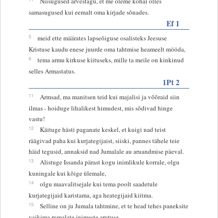
Niisugused arvestagu, et me oleme kohal olles
samasugused kui eemalt oma kirjade sõnades.
Ef 1
5
meid ette määrates lapseõiguse osalisteks Jeesuse
Kristuse kaudu enese juurde oma tahtmise heameelt mööda,
6
tema armu kirkuse kiituseks, mille ta meile on kinkinud
selles Armastatus.
1Pt 2
11
Armsad, ma manitsen teid kui majalisi ja võõraid siin
ilmas - hoiduge lihalikest himudest, mis sõdivad hinge
vastu!
12
Käituge hästi paganate keskel, et kuigi nad teist
räägivad paha kui kurjategijaist, siiski, pannes tähele teie
häid tegusid, annaksid nad Jumalale au aruandmise päeval.
13
Alistuge Issanda pärast kogu inimlikule korrale, olgu
kuningale kui kõige ülemale,
14
olgu maavalitsejale kui tema poolt saadetule
kurjategijaid karistama, aga heategijaid kiitma.
15
Selline on ju Jumala tahtmine, et te head tehes paneksite
vaikima rumalate inimeste arutuse.