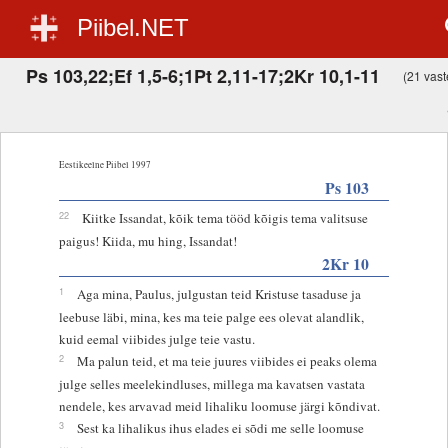
Piibel.NET
Ps 103,22;Ef 1,5-6;1Pt 2,11-17;2Kr 10,1-11
(21 vaste
Eestikeelne Piibel 1997
Ps 103
22
Kiitke Issandat, kõik tema tööd kõigis tema valitsuse
paigus! Kiida, mu hing, Issandat!
2Kr 10
1
Aga mina, Paulus, julgustan teid Kristuse tasaduse ja
leebuse läbi, mina, kes ma teie palge ees olevat alandlik,
kuid eemal viibides julge teie vastu.
2
Ma palun teid, et ma teie juures viibides ei peaks olema
julge selles meelekindluses, millega ma kavatsen vastata
nendele, kes arvavad meid lihaliku loomuse järgi kõndivat.
3
Sest ka lihalikus ihus elades ei sõdi me selle loomuse