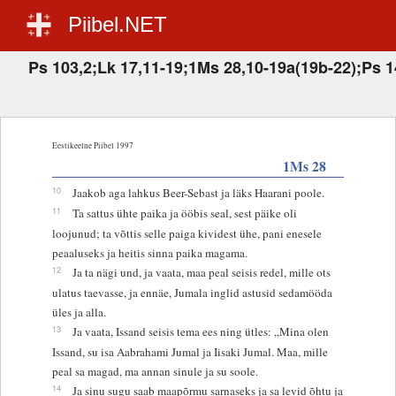
Piibel.NET
Ps 103,2;Lk 17,11-19;1Ms 28,10-19a(19b-22);Ps 1
Eestikeelne Piibel 1997
1Ms 28
10
Jaakob aga lahkus Beer-Sebast ja läks Haarani poole.
11
Ta sattus ühte paika ja ööbis seal, sest päike oli
loojunud; ta võttis selle paiga kividest ühe, pani enesele
peaaluseks ja heitis sinna paika magama.
12
Ja ta nägi und, ja vaata, maa peal seisis redel, mille ots
ulatus taevasse, ja ennäe, Jumala inglid astusid sedamööda
üles ja alla.
13
Ja vaata, Issand seisis tema ees ning ütles: „Mina olen
Issand, su isa Aabrahami Jumal ja Iisaki Jumal. Maa, mille
peal sa magad, ma annan sinule ja su soole.
14
Ja sinu sugu saab maapõrmu sarnaseks ja sa levid õhtu ja