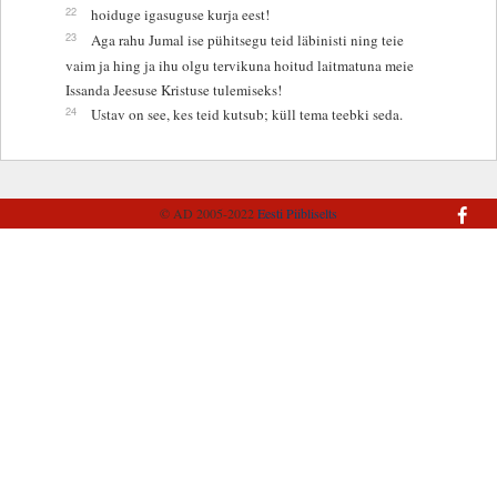
22
hoiduge igasuguse kurja eest!
23
Aga rahu Jumal ise pühitsegu teid läbinisti ning teie
vaim ja hing ja ihu olgu tervikuna hoitud laitmatuna meie
Issanda Jeesuse Kristuse tulemiseks!
24
Ustav on see, kes teid kutsub; küll tema teebki seda.
© AD 2005-2022
Eesti Piibliselts