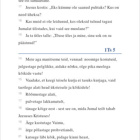
see oli samaarlane.
17
Jeesus kostis: „Eks kümme ole saanud puhtaks? Kus on
need üheksa?
18
Kas muid ei ole leidunud, kes oleksid tulnud tagasi
Jumalat ülistades, kui vaid see muulane?”
19
Ja ta ütles talle: „Tõuse üles ja mine, sinu usk on su
päästnud!”
1Ts 5
14
Meie aga manitseme teid, vennad: noomige korratuid,
julgustage pelglikke, aidake nõrku, olge pika meelega
kõikide vastu!
15
Vaadake, et keegi teisele kurja ei tasuks kurjaga, vaid
taotlege alati head üksteisele ja kõikidele!
16
Rõõmustage alati,
17
palvetage lakkamatult,
18
tänage kõige eest - sest see on, mida Jumal teilt tahab
Jeesuses Kristuses!
19
Ärge kustutage Vaimu,
20
ärge põlastage prohvetiandi,
21
katsuge läbi kõik, pidage kinni heast,