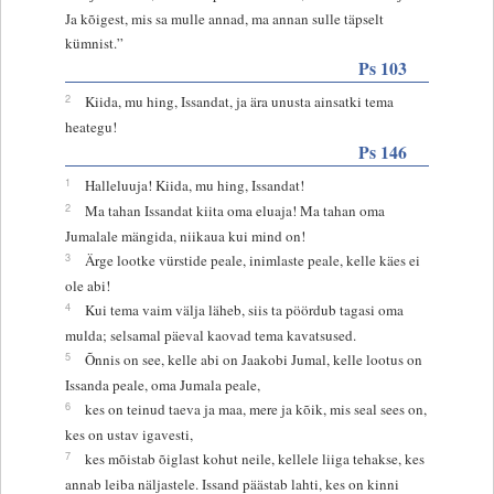
Ja kõigest, mis sa mulle annad, ma annan sulle täpselt
kümnist.”
Ps 103
2
Kiida, mu hing, Issandat, ja ära unusta ainsatki tema
heategu!
Ps 146
1
Halleluuja! Kiida, mu hing, Issandat!
2
Ma tahan Issandat kiita oma eluaja! Ma tahan oma
Jumalale mängida, niikaua kui mind on!
3
Ärge lootke vürstide peale, inimlaste peale, kelle käes ei
ole abi!
4
Kui tema vaim välja läheb, siis ta pöördub tagasi oma
mulda; selsamal päeval kaovad tema kavatsused.
5
Õnnis on see, kelle abi on Jaakobi Jumal, kelle lootus on
Issanda peale, oma Jumala peale,
6
kes on teinud taeva ja maa, mere ja kõik, mis seal sees on,
kes on ustav igavesti,
7
kes mõistab õiglast kohut neile, kellele liiga tehakse, kes
annab leiba näljastele. Issand päästab lahti, kes on kinni