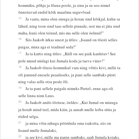
hommiku, põhja ja lõuna poole, ja sinu ja su soo nimel
õnnistavad endid kõik maailma suguvõsad.
15
Ja vaata, mina olen sinuga ja hoian sind kõikjal, kuhu sa
lähed, ning toon sind taas sellele pinnale, sest ma ei jäta sind
maha, kuni olen teinud, mis ma sulle olen öelnud!”
16
Siis Jaakob ärkas unest ja ütles: „Issand on tõesti selles
paigas, mina aga ei teadnud seda!”
17
Ja ta kartis ning ütles: „Küll on see paik kardetav! See
pole muud midagi kui Jumala koda ja taeva värav!”
18
Ja Jaakob tõusis hommikul vara ning võttis kivi, mille ta
oli pannud enesele peaaluseks, ja pani selle sambaks püsti
ning valas selle otsa peale õli.
19
Ja ta pani sellele paigale nimeks Peetel; enne aga oli
selle linna nimi Luus.
20
Ja Jaakob andis tõotuse, öeldes: „Kui Jumal on minuga
ja hoiab mind teel, mida käin, ja annab mulle leiba süüa ja
riided selga,
21
ja mina võin rahuga pöörduda oma isakotta, siis on
Issand mulle Jumalaks,
22
ja see kivi, mille ma panin sambaks, saab Jumala kojaks.