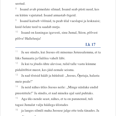
seotud.
8
Issand avab pimedate silmad; Issand seab püsti need, kes
on küüru vajutatud. Issand armastab õigeid.
9
Issand kaitseb võõraid, ta peab ülal vaeslapsi ja lesknaisi;
kuid õelate teed ta saadab nurja.
10
Issand on kuningas igavesti, sinu Jumal, Siion, põlvest
põlve! Halleluuja!
Lk 17
11
Ja see sündis, kui Jeesus oli minemas Jeruusalemma, et ta
läks Samaaria ja Galilea vahelt läbi.
12
Ja kui ta jõudis ühte alevisse, tulid talle vastu kümme
pidalitõbist meest, kes jäid eemale seisma.
13
Ja nad tõstsid häält ja hüüdsid: „Jeesus, Õpetaja, halasta
meie peale!”
14
Ja neid nähes ütles Jeesus neile: „Minge näidake endid
preestritele!” Ja sündis, et nad mineku ajal said puhtaks.
15
Aga üks nende seast, nähes, et ta on paranenud, tuli
tagasi Jumalat valju häälega ülistades
16
ja langes silmili maha Jeesuse jalge ette teda tänades. Ja