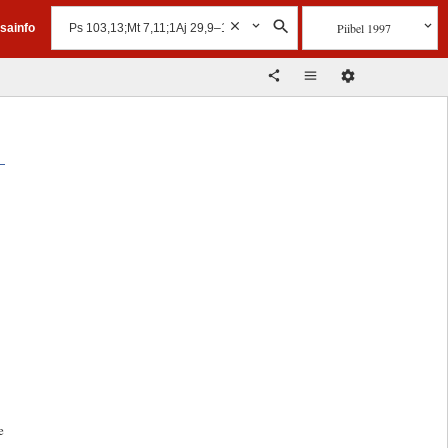
Piibel 1997
isainfo
e