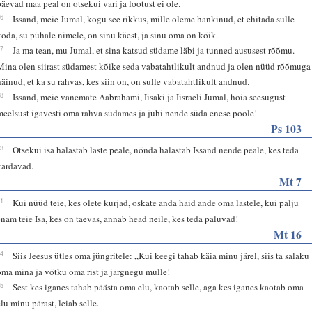
päevad maa peal on otsekui vari ja lootust ei ole.
16
Issand, meie Jumal, kogu see rikkus, mille oleme hankinud, et ehitada sulle
koda, su pühale nimele, on sinu käest, ja sinu oma on kõik.
17
Ja ma tean, mu Jumal, et sina katsud südame läbi ja tunned aususest rõõmu.
Mina olen siirast südamest kõike seda vabatahtlikult andnud ja olen nüüd rõõmuga
näinud, et ka su rahvas, kes siin on, on sulle vabatahtlikult andnud.
18
Issand, meie vanemate Aabrahami, Iisaki ja Iisraeli Jumal, hoia seesugust
meelsust igavesti oma rahva südames ja juhi nende süda enese poole!
Ps 103
13
Otsekui isa halastab laste peale, nõnda halastab Issand nende peale, kes teda
kardavad.
Mt 7
11
Kui nüüd teie, kes olete kurjad, oskate anda häid ande oma lastele, kui palju
enam teie Isa, kes on taevas, annab head neile, kes teda paluvad!
Mt 16
24
Siis Jeesus ütles oma jüngritele: „Kui keegi tahab käia minu järel, siis ta salaku
oma mina ja võtku oma rist ja järgnegu mulle!
25
Sest kes iganes tahab päästa oma elu, kaotab selle, aga kes iganes kaotab oma
elu minu pärast, leiab selle.