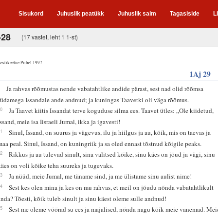
Sisukord
Juhuslik peatükk
Juhuslik salm
Tagasiside
L
-28
(17 vastet, leht 1 1-st)
estikeelne Piibel 1997
1Aj 29
9
Ja rahvas rõõmustas nende vabatahtlike andide pärast, sest nad olid rõõmsa
südamega Issandale ande andnud; ja kuningas Taavetki oli väga rõõmus.
10
Ja Taavet kiitis Issandat terve koguduse silma ees. Taavet ütles: „Ole kiidetud,
Issand, meie isa Iisraeli Jumal, ikka ja igavesti!
11
Sinul, Issand, on suurus ja vägevus, ilu ja hiilgus ja au, kõik, mis on taevas ja
maa peal. Sinul, Issand, on kuningriik ja sa oled ennast tõstnud kõigile peaks.
12
Rikkus ja au tulevad sinult, sina valitsed kõike, sinu käes on jõud ja vägi, sinu
käes on voli kõike teha suureks ja tugevaks.
13
Ja nüüd, meie Jumal, me täname sind, ja me ülistame sinu aulist nime!
14
Sest kes olen mina ja kes on mu rahvas, et meil on jõudu nõnda vabatahtlikult
anda? Tõesti, kõik tuleb sinult ja sinu käest oleme sulle andnud!
15
Sest me oleme võõrad su ees ja majalised, nõnda nagu kõik meie vanemad. Mei