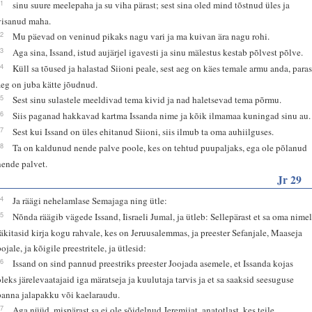
11
sinu suure meelepaha ja su viha pärast; sest sina oled mind tõstnud üles ja
visanud maha.
12
Mu päevad on veninud pikaks nagu vari ja ma kuivan ära nagu rohi.
13
Aga sina, Issand, istud aujärjel igavesti ja sinu mälestus kestab põlvest põlve.
14
Küll sa tõused ja halastad Siioni peale, sest aeg on käes temale armu anda, para
aeg on juba kätte jõudnud.
15
Sest sinu sulastele meeldivad tema kivid ja nad haletsevad tema põrmu.
16
Siis paganad hakkavad kartma Issanda nime ja kõik ilmamaa kuningad sinu au.
17
Sest kui Issand on üles ehitanud Siioni, siis ilmub ta oma auhiilguses.
18
Ta on kaldunud nende palve poole, kes on tehtud puupaljaks, ega ole põlanud
nende palvet.
Jr 29
24
Ja räägi nehelamlase Semajaga ning ütle:
25
Nõnda räägib vägede Issand, Iisraeli Jumal, ja ütleb: Sellepärast et sa oma nime
läkitasid kirja kogu rahvale, kes on Jeruusalemmas, ja preester Sefanjale, Maaseja
ojale, ja kõigile preestritele, ja ütlesid:
26
Issand on sind pannud preestriks preester Joojada asemele, et Issanda kojas
oleks järelevaatajaid iga märatseja ja kuulutaja tarvis ja et sa saaksid seesuguse
panna jalapakku või kaelaraudu.
27
Aga nüüd, mispärast sa ei ole sõidelnud Jeremijat, anatotlast, kes teile