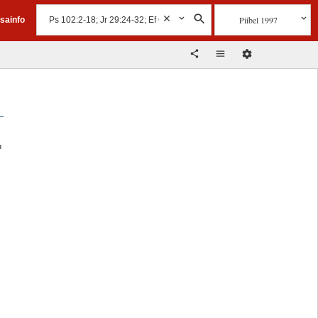
Piibel 1997
isainfo
u