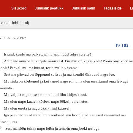
Sisukord
Juhuslik peatükk
Juhuslik salm
Tagasiside
L
 vastet, leht 1 1-st)
estikeelne Piibel 1997
Ps 102
2
Issand, kuule mu palvet, ja mu appihüüd tulgu su ette!
3
Ära pane oma palet varjule minu eest, kui mul on kitsas käes! Pööra oma kõrv m
poole! Päeval, mil ma hüüan, tõtta mulle vastama!
4
Sest mu päevad on lõppenud suitsus ja mu kondid õhkuvad nagu lee.
5
Mu süda on kõrbenud ja kuivanud nagu rohi, ma olen unustanud oma leivagi
söömata.
6
Mu valjust oigamisest on mu luud liha küljes kinni.
7
Ma olen nagu kaaren kõrbes, nagu öökull varemetes.
8
Ma olen uneta ja nagu üksik lind katusel.
9
Iga päev teotavad mind mu vaenlased, mu hooplejad vastased vannuvad mu
nime juures.
10
Sest ma söön tuhka nagu leiba ja tembin oma jooki nutuga