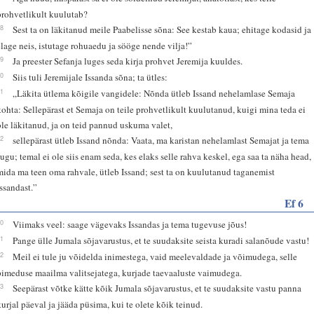
prohvetlikult kuulutab?
28
Sest ta on läkitanud meile Paabelisse sõna: See kestab kaua; ehitage kodasid ja
elage neis, istutage rohuaedu ja sööge nende vilja!”
29
Ja preester Sefanja luges seda kirja prohvet Jeremija kuuldes.
30
Siis tuli Jeremijale Issanda sõna; ta ütles:
31
„Läkita ütlema kõigile vangidele: Nõnda ütleb Issand nehelamlase Semaja
kohta: Sellepärast et Semaja on teile prohvetlikult kuulutanud, kuigi mina teda ei
ole läkitanud, ja on teid pannud uskuma valet,
32
sellepärast ütleb Issand nõnda: Vaata, ma karistan nehelamlast Semajat ja tema
sugu; temal ei ole siis enam seda, kes elaks selle rahva keskel, ega saa ta näha head,
mida ma teen oma rahvale, ütleb Issand; sest ta on kuulutanud taganemist
Issandast.”
Ef 6
10
Viimaks veel: saage vägevaks Issandas ja tema tugevuse jõus!
11
Pange ülle Jumala sõjavarustus, et te suudaksite seista kuradi salanõude vastu!
12
Meil ei tule ju võidelda inimestega, vaid meelevaldade ja võimudega, selle
pimeduse maailma valitsejatega, kurjade taevaaluste vaimudega.
13
Seepärast võtke kätte kõik Jumala sõjavarustus, et te suudaksite vastu panna
kurjal päeval ja jääda püsima, kui te olete kõik teinud.