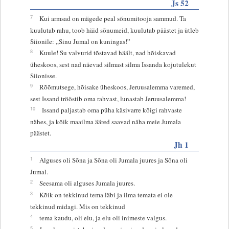
Js 52
7
Kui armsad on mägede peal sõnumitooja sammud. Ta
kuulutab rahu, toob häid sõnumeid, kuulutab päästet ja ütleb
Siionile: „Sinu Jumal on kuningas!”
8
Kuule! Su valvurid tõstavad häält, nad hõiskavad
üheskoos, sest nad näevad silmast silma Issanda kojutulekut
Siionisse.
9
Rõõmutsege, hõisake üheskoos, Jeruusalemma varemed,
sest Issand trööstib oma rahvast, lunastab Jeruusalemma!
10
Issand paljastab oma püha käsivarre kõigi rahvaste
nähes, ja kõik maailma ääred saavad näha meie Jumala
päästet.
Jh 1
1
Alguses oli Sõna ja Sõna oli Jumala juures ja Sõna oli
Jumal.
2
Seesama oli alguses Jumala juures.
3
Kõik on tekkinud tema läbi ja ilma temata ei ole
tekkinud midagi. Mis on tekkinud
4
tema kaudu, oli elu, ja elu oli inimeste valgus.
5