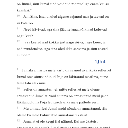
on Jumal, sinu Jumal sind võidnud rõõmuõliga enam kui su
kaaslasi.”
10
Ja: „Sina, Issand, oled alguses rajanud maa ja taevad on
su kätetöö.
11
Need hävivad, aga sina jääd seisma, kõik nad kuluvad
nagu kuub
12
ja sa keerad nad kokku just nagu rõiva, nagu kuue, ja
nad muudetakse. Aga sina oled ikka seesama ja sinu aastad
ei lõpe.”
1Jh 4
9
Jumala armastus meie vastu on saanud avalikuks selles, et
Jumal oma ainusündinud Poja on läkitanud maailma, et me
tema läbi elaksime.
10
Selles on armastus - ei, mitte selles, et meie oleme
armastanud Jumalat, vaid et tema on armastanud meid ja on
läkitanud oma Poja lepitusohvriks meie pattude eest.
11
Mu armsad, kui Jumal meid nõnda on armastanud, siis
oleme ka meie kohustatud armastama üksteist.
12
Jumalat ei ole keegi iial näinud. Kui me üksteist
armastame, siis püsib Jumal meis ja tema armastus on saanud