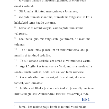
Ja valgus paistab pimeduses, ja pimedus ei ole seda
omaks võtnud.
6
Oli Jumala läkitatud mees, nimega Johannes,
7
see pidi tunnistust andma, tunnistama valgusest, et kõik
hakkaksid tema kaudu uskuma.
8
Tema ise ei olnud valgus, vaid ta pidi tunnistama
valgusest.
9
Tõeline valgus, mis valgustab iga inimest, oli maailma
tulemas.
10
Ta oli maailmas, ja maailm on tekkinud tema läbi, ja
maailm ei tundnud teda ära.
11
Ta tuli omade keskele, ent omad ei võtnud teda vastu.
12
Aga kõigile, kes tema vastu võtsid, andis ta meelevalla
saada Jumala lasteks, neile, kes usuvad tema nimesse,
13
kes ei ole sündinud verest, ei liha tahtest, ei mehe
tahtest, vaid Jumalast.
14
Ja Sõna sai lihaks ja elas meie keskel, ja me nägime tema
kirkust nagu Isast Ainusündinu kirkust, täis armu ja tõde.
Hb 1
1
Jumal, kes muiste palju kordi ja mitmel viisil rääkis