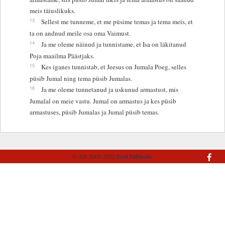
meis täiuslikuks.
13
Sellest me tunneme, et me püsime temas ja tema meis, et
ta on andnud meile osa oma Vaimust.
14
Ja me oleme näinud ja tunnistame, et Isa on läkitanud
Poja maailma Päästjaks.
15
Kes iganes tunnistab, et Jeesus on Jumala Poeg, selles
püsib Jumal ning tema püsib Jumalas.
16
Ja me oleme tunnetanud ja uskunud armastust, mis
Jumalal on meie vastu. Jumal on armastus ja kes püsib
armastuses, püsib Jumalas ja Jumal püsib temas.
© AD 2005-2022
Eesti Piibliselts