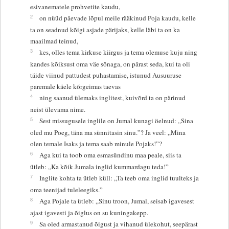
esivanematele prohvetite kaudu,
2
on nüüd päevade lõpul meile rääkinud Poja kaudu, kelle
ta on seadnud kõigi asjade pärijaks, kelle läbi ta on ka
maailmad teinud,
3
kes, olles tema kirkuse kiirgus ja tema olemuse kuju ning
kandes kõiksust oma väe sõnaga, on pärast seda, kui ta oli
täide viinud pattudest puhastamise, istunud Ausuuruse
paremale käele kõrgeimas taevas
4
ning saanud ülemaks inglitest, kuivõrd ta on pärinud
neist ülevama nime.
5
Sest missugusele inglile on Jumal kunagi öelnud: „Sina
oled mu Poeg, täna ma sünnitasin sinu.”? Ja veel: „Mina
olen temale Isaks ja tema saab minule Pojaks!”?
6
Aga kui ta toob oma esmasündinu maa peale, siis ta
ütleb: „Ka kõik Jumala inglid kummardagu teda!”
7
Inglite kohta ta ütleb küll: „Ta teeb oma inglid tuulteks ja
oma teenijad tuleleegiks.”
8
Aga Pojale ta ütleb: „Sinu troon, Jumal, seisab igavesest
ajast igavesti ja õiglus on su kuningakepp.
9
Sa oled armastanud õigust ja vihanud ülekohut, seepärast