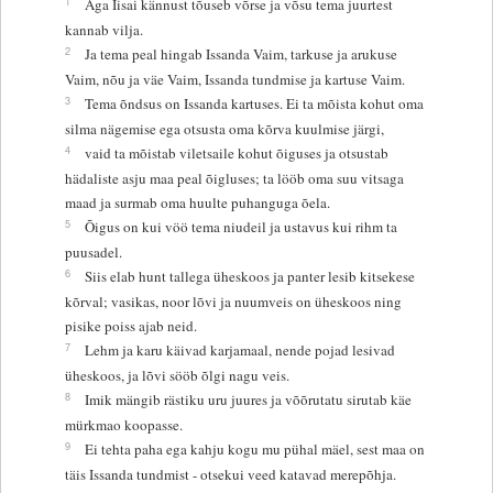
1
Aga Iisai kännust tõuseb võrse ja võsu tema juurtest
kannab vilja.
2
Ja tema peal hingab Issanda Vaim, tarkuse ja arukuse
Vaim, nõu ja väe Vaim, Issanda tundmise ja kartuse Vaim.
3
Tema õndsus on Issanda kartuses. Ei ta mõista kohut oma
silma nägemise ega otsusta oma kõrva kuulmise järgi,
4
vaid ta mõistab viletsaile kohut õiguses ja otsustab
hädaliste asju maa peal õigluses; ta lööb oma suu vitsaga
maad ja surmab oma huulte puhanguga õela.
5
Õigus on kui vöö tema niudeil ja ustavus kui rihm ta
puusadel.
6
Siis elab hunt tallega üheskoos ja panter lesib kitsekese
kõrval; vasikas, noor lõvi ja nuumveis on üheskoos ning
pisike poiss ajab neid.
7
Lehm ja karu käivad karjamaal, nende pojad lesivad
üheskoos, ja lõvi sööb õlgi nagu veis.
8
Imik mängib rästiku uru juures ja võõrutatu sirutab käe
mürkmao koopasse.
9
Ei tehta paha ega kahju kogu mu pühal mäel, sest maa on
täis Issanda tundmist - otsekui veed katavad merepõhja.