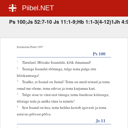
Piibel.NET
Ps 100;Js 52:7-10 Js 11:1-9;Hb 1:1-3(4-12)1Jh 4:
Eestikeelne Piibel 1997
Ps 100
1
Tänulaul. Hõisake Issandale, kõik ilmamaad!
2
Teenige Issandat rõõmuga, tulge tema palge ette
hõiskamisega!
3
Teadke, et Issand on Jumal! Tema on meid teinud ja tema
omad me oleme, tema rahvas ja tema karjamaa kari.
4
Tulge sisse ta väravaist tänuga, tema õuedesse kiitusega;
ülistage teda ja andke tänu ta nimele!
5
Sest Issand on hea, tema heldus kestab igavesti ja tema
ustavus põlvest põlve.
Js 11