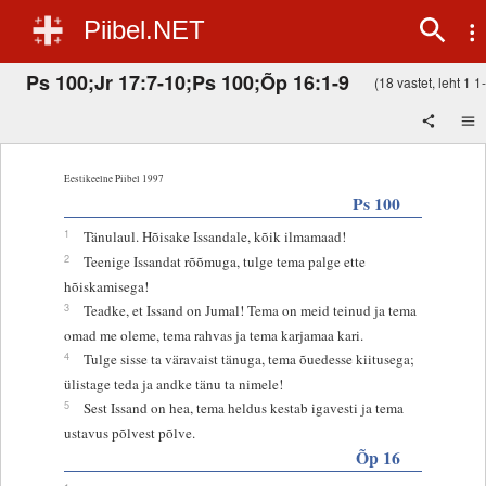
Piibel.NET
Ps 100;Jr 17:7-10;Ps 100;Õp 16:1-9
(18 vastet, leht 1 1-
Eestikeelne Piibel 1997
Ps 100
1
Tänulaul. Hõisake Issandale, kõik ilmamaad!
2
Teenige Issandat rõõmuga, tulge tema palge ette
hõiskamisega!
3
Teadke, et Issand on Jumal! Tema on meid teinud ja tema
omad me oleme, tema rahvas ja tema karjamaa kari.
4
Tulge sisse ta väravaist tänuga, tema õuedesse kiitusega;
ülistage teda ja andke tänu ta nimele!
5
Sest Issand on hea, tema heldus kestab igavesti ja tema
ustavus põlvest põlve.
Õp 16