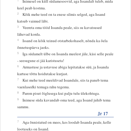
1
Inimesel on küll südamesoovid, aga Issandalt tuleb, mida
keel peab kostma.
2
Kõik mehe teed on ta enese silmis selged, aga Issand
katsub vaimud läbi.
3
Veereta oma tööd Issanda peale, siis su kavatsused
lähevad korda.
4
Issand on kõik teinud otstarbekohaselt, nõnda ka õela
õnnetuspäeva jaoks.
5
Iga südamelt ülbe on Issanda meelest jäle, käsi selle peale
- seesugune ei jää karistuseta!
6
Armastuse ja ustavuse abiga lepitatakse süü, ja Issanda
kartuse tõttu hoidutakse kurjast.
7
Kui mehe teed meeldivad Issandale, siis ta paneb tema
vaenlasedki temaga rahu tegema.
8
Parem pisut õiglusega kui palju tulu ülekohtuga.
9
Inimese süda kavandab oma teed, aga Issand juhib tema
sammu.
Jr 17
7
Aga õnnistatud on mees, kes loodab Issanda peale, kelle
lootuseks on Issand.