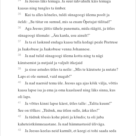
Ja Jeesus läks temaga. Ja suur rahvahulk käis temaga
kaasas ning tungles ta ümber.
35
Kui ta alles kõneles, tuldi sünagoogi ülema poolt ja
öeldi: „Su tütar on surnud, mis sa enam Õpetajat tülitad!”
36
Aga Jeesus jättis tähele panemata, mida räägiti, ja ütles
sünagoogi ülemale: „Ära karda, usu ainult!”
37
Ja ta ei lasknud endaga kaasa tulla kedagi peale Peetruse
ja Jaakobuse ja Jaakobuse venna Johannese.
38
Ja nad tulid sünagoogi ülema kotta ning ta nägi
käratsemist ja nutjaid ja valjult itkejaid
39
ja sisse astudes ütles ta neile: „Mis te käratsete ja nutate?
Laps ei ole surnud, vaid magab!”
40
Ja nad naersid tema üle. Jeesus aga ajas kõik välja, võttis
kaasa lapse isa ja ema ja oma kaaslased ning läks sinna, kus
oli laps.
41
Ja võttes kinni lapse käest, ütles talle: „Talita kuum!”
See on tõlkes: „Tüdruk, ma ütlen sulle, ärka üles!”
42
Ja tüdruk tõusis kohe püsti ja kõndis; ta oli juba
kaheteistkümneaastane. Ja nad hämmastusid üliväga.
43
Ja Jeesus keelas neid karmilt, et keegi ei tohi saada seda