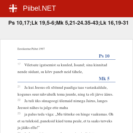
Piibel.NET
Ps 10,17;Lk 19,5-6;Mk 5,21-24.35-43;Lk 16,19-31
Eestikeelne Piibel 1997
Ps 10
17
Viletsate igatsemist sa kuuled, Issand; sina kinnitad
nende südant, su kõrv paneb neid tähele,
Mk 5
21
Ja kui Jeesus oli sõitnud paadiga taas vastaskaldale,
kogunes suur rahvahulk tema juurde, ning ta oli järve ääres.
22
Ja tuli üks sünagoogi ülemaid nimega Jairus, langes
Jeesust nähes ta jalge ette maha
23
ja palus teda väga: „Mu tütreke on hinge vaakumas. Oh
et sa tuleksid, paneksid käed tema peale, et ta saaks terveks
ja jääks ellu!”
24