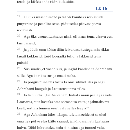
teada, ja käskis anda tüdrukule süüa.
Lk 16
19
Oli üks rikas inimene ja tal oli kombeks rõivastuda
purpurisse ja peenlinasesse, pidutsedes päevast päeva
rõõmsasti.
20
Aga üks vaene, Laatsarus nimi, oli maas tema värava ees,
täis paiseid,
21
ja püüdis oma kõhtu täita leivaraasukestega, mis rikka
laualt kukkusid. Kuid koeradki tulid ja lakkusid tema
paiseid.
22
Siis sündis, et vaene suri, ja inglid kandsid ta Aabrahami
sülle. Aga ka rikas suri ja maeti maha.
23
Ja põrgus piineldes tõstis ta oma silmad üles ja nägi
Aabrahami kaugelt ja Laatsarust tema süles.
24
Ja ta hüüdis: „Isa Aabraham, halasta minu peale ja saada
Laatsarus, et ta kastaks oma sõrmeotsa vette ja jahutaks mu
keelt, sest ma tunnen suurt valu selles leegis!”
25
Aga Aabraham ütles: „Laps, tuleta meelde, et sa oled
oma hea põlve elus kätte saanud, ja nõndasamuti Laatsarus
halva. Nüüd lohutatakse teda siin, sina aga tunned valu.