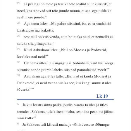
26
Ja pealegi on meie ja teie vahele seatud suur kuristik, et
need, kes tahavad siit teie juurde minna, ei saa, ega tulda ka
sealt meie juurde.”
27
Aga tema ütles: „Ma palun siis sind, isa, et sa saadaksid
Laatsaruse mu isakotta,
28
sest mul on viis venda, et ta hoiataks neid, et nemadki ei
satuks siia piinapaika!”
29
Kuid Aabraham ütles: „Neil on Mooses ja Prohvetid,
kuulaku nad neid!”
30
Ent tema ütles: „Ei sugugi, isa Aabraham, vaid kui keegi
surnuist nende juurde läheks, siis nad parandaksid meelt!”
31
Aabraham aga ütles talle: „Kui nad ei kuula Moosest ja
Prohveteid, ei neid veena siis ka see, kui keegi surnuist üles
tõuseks!””
Lk 19
5
Ja kui Jeesus sinna paika jõudis, vaatas ta üles ja ütles
temale: „Sakkeus, tule kiiresti maha, sest täna pean ma jääma
sinu kotta!”
6
Ja Sakkeus tuli kiiresti maha ja võttis Jeesuse rõõmuga
vastu.