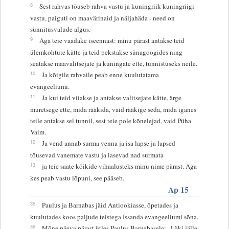
8
Sest rahvas tõuseb rahva vastu ja kuningriik kuningriigi
vastu, paiguti on maavärinaid ja näljahäda - need on
sünnitusvalude algus.
9
Aga teie vaadake iseennast: minu pärast antakse teid
ülemkohtute kätte ja teid pekstakse sünagoogides ning
seatakse maavalitsejate ja kuningate ette, tunnistuseks neile.
10
Ja kõigile rahvaile peab enne kuulutatama
evangeeliumi.
11
Ja kui teid viiakse ja antakse valitsejate kätte, ärge
muretsege ette, mida rääkida, vaid rääkige seda, mida iganes
teile antakse sel tunnil, sest teie pole kõnelejad, vaid Püha
Vaim.
12
Ja vend annab surma venna ja isa lapse ja lapsed
tõusevad vanemate vastu ja lasevad nad surmata
13
ja teie saate kõikide vihaalusteks minu nime pärast. Aga
kes peab vastu lõpuni, see pääseb.
Ap 15
35
Paulus ja Barnabas jäid Antiookiasse, õpetades ja
kuulutades koos paljude teistega Issanda evangeeliumi sõna.
36
Mõne päeva pärast ütles Paulus Barnabasele: „Läki jälle