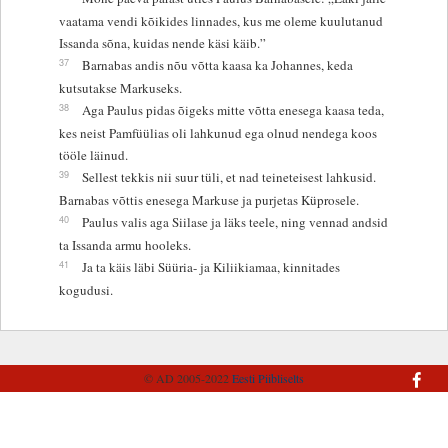
vaatama vendi kõikides linnades, kus me oleme kuulutanud
Issanda sõna, kuidas nende käsi käib.”
37
Barnabas andis nõu võtta kaasa ka Johannes, keda
kutsutakse Markuseks.
38
Aga Paulus pidas õigeks mitte võtta enesega kaasa teda,
kes neist Pamfüülias oli lahkunud ega olnud nendega koos
tööle läinud.
39
Sellest tekkis nii suur tüli, et nad teineteisest lahkusid.
Barnabas võttis enesega Markuse ja purjetas Küprosele.
40
Paulus valis aga Siilase ja läks teele, ning vennad andsid
ta Issanda armu hooleks.
41
Ja ta käis läbi Süüria- ja Kiliikiamaa, kinnitades
kogudusi.
© AD 2005-2022
Eesti Piibliselts