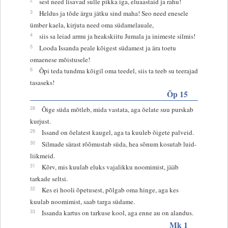
sest need lisavad sulle pikka iga, eluaastaid ja rahu!
3
Heldus ja tõde ärgu jätku sind maha! Seo need enesele
ümber kaela, kirjuta need oma südamelauale,
4
siis sa leiad armu ja heakskiitu Jumala ja inimeste silmis!
5
Looda Issanda peale kõigest südamest ja ära toetu
omaenese mõistusele!
6
Õpi teda tundma kõigil oma teedel, siis ta teeb su teerajad
tasaseks!
Õp 15
28
Õige süda mõtleb, mida vastata, aga õelate suu purskab
kurjust.
29
Issand on õelatest kaugel, aga ta kuuleb õigete palveid.
30
Silmade särast rõõmustab süda, hea sõnum kosutab luid-
liikmeid.
31
Kõrv, mis kuulab eluks vajalikku noomimist, jääb
tarkade seltsi.
32
Kes ei hooli õpetusest, põlgab oma hinge, aga kes
kuulab noomimist, saab targa südame.
33
Issanda kartus on tarkuse kool, aga enne au on alandus.
Mk 1