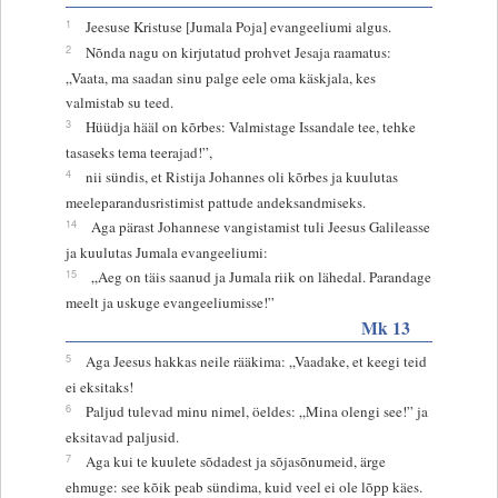
1
Jeesuse Kristuse [Jumala Poja] evangeeliumi algus.
2
Nõnda nagu on kirjutatud prohvet Jesaja raamatus:
„Vaata, ma saadan sinu palge eele oma käskjala, kes
valmistab su teed.
3
Hüüdja hääl on kõrbes: Valmistage Issandale tee, tehke
tasaseks tema teerajad!”,
4
nii sündis, et Ristija Johannes oli kõrbes ja kuulutas
meeleparandusristimist pattude andeksandmiseks.
14
Aga pärast Johannese vangistamist tuli Jeesus Galileasse
ja kuulutas Jumala evangeeliumi:
15
„Aeg on täis saanud ja Jumala riik on lähedal. Parandage
meelt ja uskuge evangeeliumisse!”
Mk 13
5
Aga Jeesus hakkas neile rääkima: „Vaadake, et keegi teid
ei eksitaks!
6
Paljud tulevad minu nimel, öeldes: „Mina olengi see!” ja
eksitavad paljusid.
7
Aga kui te kuulete sõdadest ja sõjasõnumeid, ärge
ehmuge: see kõik peab sündima, kuid veel ei ole lõpp käes.