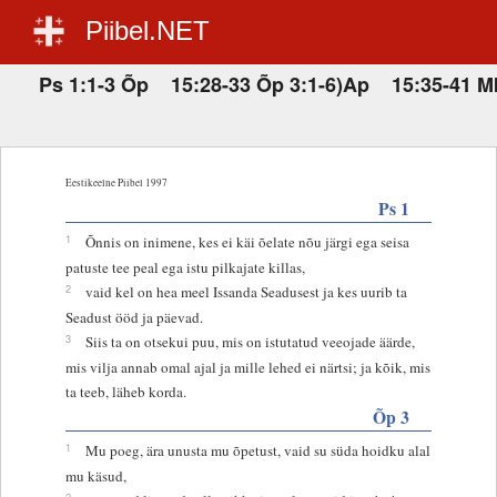
Piibel.NET
Ps 1:1-3 Õp 15:28-33 Õp 3:1-6)Ap 15:35-41 Mk
Eestikeelne Piibel 1997
Ps 1
1
Õnnis on inimene, kes ei käi õelate nõu järgi ega seisa
patuste tee peal ega istu pilkajate killas,
2
vaid kel on hea meel Issanda Seadusest ja kes uurib ta
Seadust ööd ja päevad.
3
Siis ta on otsekui puu, mis on istutatud veeojade äärde,
mis vilja annab omal ajal ja mille lehed ei närtsi; ja kõik, mis
ta teeb, läheb korda.
Õp 3
1
Mu poeg, ära unusta mu õpetust, vaid su süda hoidku alal
mu käsud,
2