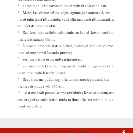
3
et meid ka lahti rõivastatuna ei nähtaks olevat alasti.
4
Meie, kes oleme selles telgis, ägame ju koorma all, sest
me ei taha lahti rõivastuda, vaid olla taevaselt rõivastatud, et
elu neelaks ära sureliku.
5
See, kes meid selleks valmistab, on Jumal, kes on andnud
meile käsirahaks Vaimu.
6
Nii me oleme siis alati kindlad, teades, et kuni me oleme
ihus, oleme eemal Issanda juurest;
7
sest me käime usus, mitte nägemises,
8
ent me oleme kindlad ning meile meeldib pigem ära olla
ihust ja viibida Issanda juures.
9
Seepärast me püüamegi olla temale meelepärased, kas
oleme siis kodus või võõrsil,
10
sest me kõik peame saama avalikuks Kristuse kohtujärje
ees, et igaüks saaks kätte, mida ta ihus olles on teinud, olgu
head või halba.
© AD 2005-2022
Eesti Piibliselts