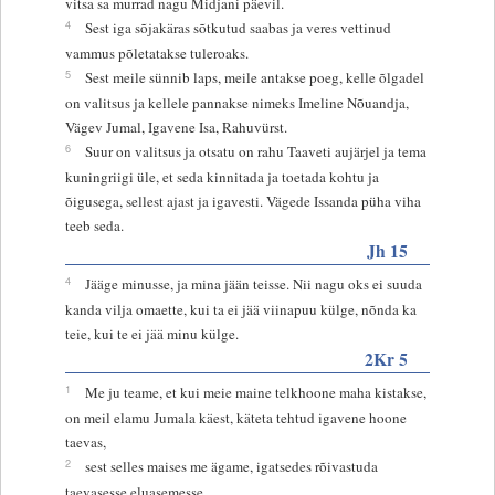
vitsa sa murrad nagu Midjani päevil.
4
Sest iga sõjakäras sõtkutud saabas ja veres vettinud
vammus põletatakse tuleroaks.
5
Sest meile sünnib laps, meile antakse poeg, kelle õlgadel
on valitsus ja kellele pannakse nimeks Imeline Nõuandja,
Vägev Jumal, Igavene Isa, Rahuvürst.
6
Suur on valitsus ja otsatu on rahu Taaveti aujärjel ja tema
kuningriigi üle, et seda kinnitada ja toetada kohtu ja
õigusega, sellest ajast ja igavesti. Vägede Issanda püha viha
teeb seda.
Jh 15
4
Jääge minusse, ja mina jään teisse. Nii nagu oks ei suuda
kanda vilja omaette, kui ta ei jää viinapuu külge, nõnda ka
teie, kui te ei jää minu külge.
2Kr 5
1
Me ju teame, et kui meie maine telkhoone maha kistakse,
on meil elamu Jumala käest, käteta tehtud igavene hoone
taevas,
2
sest selles maises me ägame, igatsedes rõivastuda
taevasesse eluasemesse,