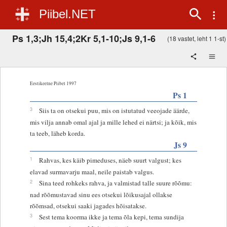
Piibel.NET
Ps 1,3;Jh 15,4;2Kr 5,1-10;Js 9,1-6
(18 vastet, leht 1 1-st)
Eestikeelne Piibel 1997
Ps 1
3
Siis ta on otsekui puu, mis on istutatud veeojade äärde,
mis vilja annab omal ajal ja mille lehed ei närtsi; ja kõik, mis
ta teeb, läheb korda.
Js 9
1
Rahvas, kes käib pimeduses, näeb suurt valgust; kes
elavad surmavarju maal, neile paistab valgus.
2
Sina teed rohkeks rahva, ja valmistad talle suure rõõmu:
nad rõõmustavad sinu ees otsekui lõikusajal ollakse
rõõmsad, otsekui saaki jagades hõisatakse.
3
Sest tema koorma ikke ja tema õla kepi, tema sundija