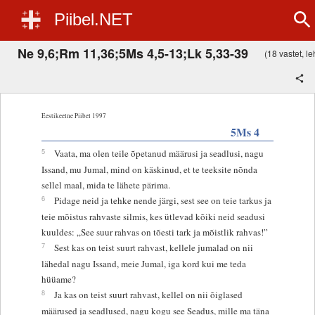
Piibel.NET
Ne 9,6;Rm 11,36;5Ms 4,5-13;Lk 5,33-39
(18 vastet, leh
Eestikeelne Piibel 1997
5Ms 4
5
Vaata, ma olen teile õpetanud määrusi ja seadlusi, nagu
Issand, mu Jumal, mind on käskinud, et te teeksite nõnda
sellel maal, mida te lähete pärima.
6
Pidage neid ja tehke nende järgi, sest see on teie tarkus ja
teie mõistus rahvaste silmis, kes ütlevad kõiki neid seadusi
kuuldes: „See suur rahvas on tõesti tark ja mõistlik rahvas!”
7
Sest kas on teist suurt rahvast, kellele jumalad on nii
lähedal nagu Issand, meie Jumal, iga kord kui me teda
hüüame?
8
Ja kas on teist suurt rahvast, kellel on nii õiglased
määrused ja seadlused, nagu kogu see Seadus, mille ma täna