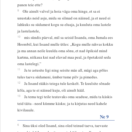
panen teie ette?
9
Ole ainult valvel ja hoia väga oma hinge, et sa ei
unustaks neid asju, mida su silmad on näinud, ja et need ei
lahkuks su südamest kogu su eluaja, ja kuuluta oma lastele
ja lastelastele,
10
mis sündis päeval, mil sa seisid Issanda, oma Jumala ees
Hoorebil, kui Issand mulle ütles: „Kogu mulle rahvas kokku
ja ma annan neile kuulda oma sõnu, et nad õpiksid mind
kartma, niikaua kui nad elavad maa peal, ja õpetaksid seda
oma lastelegi.”
11
Ja te astusite ligi ning seisite mäe all, mägi aga põles
tules taeva südameni, ümber tume pilv ja pimedus.
12
Ja Issand rääkis teiega tule keskelt. Te kuulsite sõnade
kõla, aga te ei näinud kuju, oli ainult hääl.
13
Ja tema tegi teile teatavaks oma seaduse, mida ta käskis
teid täita - need kümme käsku; ja ta kirjutas need kahele
kivilauale.
Ne 9
6
Sina üksi oled Issand, sina oled teinud taeva, taevaste