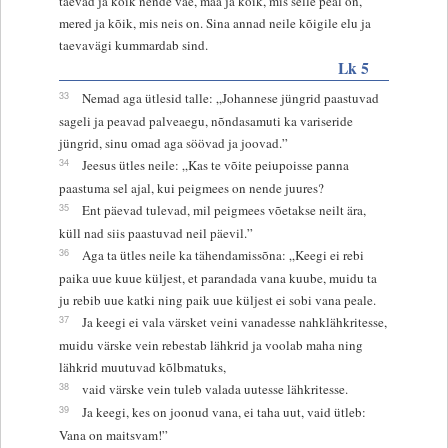
taevad ja kõik nende väe, maa ja kõik, mis selle peal on,
mered ja kõik, mis neis on. Sina annad neile kõigile elu ja
taevavägi kummardab sind.
Lk 5
33
Nemad aga ütlesid talle: „Johannese jüngrid paastuvad
sageli ja peavad palveaegu, nõndasamuti ka variseride
jüngrid, sinu omad aga söövad ja joovad.”
34
Jeesus ütles neile: „Kas te võite peiupoisse panna
paastuma sel ajal, kui peigmees on nende juures?
35
Ent päevad tulevad, mil peigmees võetakse neilt ära,
küll nad siis paastuvad neil päevil.”
36
Aga ta ütles neile ka tähendamissõna: „Keegi ei rebi
paika uue kuue küljest, et parandada vana kuube, muidu ta
ju rebib uue katki ning paik uue küljest ei sobi vana peale.
37
Ja keegi ei vala värsket veini vanadesse nahklähkritesse,
muidu värske vein rebestab lähkrid ja voolab maha ning
lähkrid muutuvad kõlbmatuks,
38
vaid värske vein tuleb valada uutesse lähkritesse.
39
Ja keegi, kes on joonud vana, ei taha uut, vaid ütleb:
Vana on maitsvam!”