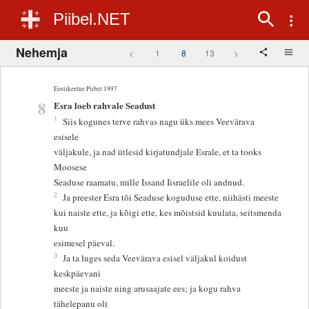
Piibel.NET
Nehemja
<
1
8
13
>
Eestikeelne Piibel 1997
8
Esra loeb rahvale Seadust
1
Siis kogunes terve rahvas nagu üks mees Veevärava
esisele
väljakule, ja nad ütlesid kirjatundjale Esrale, et ta tooks
Moosese
Seaduse raamatu, mille Issand Iisraelile oli andnud.
2
Ja preester Esra tõi Seaduse koguduse ette, niihästi meeste
kui naiste ette, ja kõigi ette, kes mõistsid kuulata, seitsmenda
kuu
esimesel päeval.
3
Ja ta luges seda Veevärava esisel väljakul koidust
keskpäevani
meeste ja naiste ning arusaajate ees; ja kogu rahva
tähelepanu oli