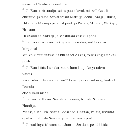
suunatud Seaduse raamatule.
4
Ja Esra, kirjatundja, seisis puust laval, mis selleks oli
ehitatud, ja tema kõrval seisid Mattitja, Sema, Anaja, Uurija,
Hilkija ja Maaseja paremal pool, ja Pedaja, Miisael, Malkija,
Haasum,
Hasbaddana, Sakarja ja Mesullam vasakul pool.
5
Ja Esra avas raamatu kogu rahva nähes, sest ta seisis
kõrgemal
kui kõik muu rahvas; ja kui ta selle avas, tõusis kogu rahvas
püsti.
6
Ja Esra kiitis Issandat, suurt Jumalat, ja kogu rahvas
vastas
käsi tõstes: „Aamen, aamen!” Ja nad põlvitasid ning heitsid
Issanda
ette silmili maha.
7
Ja Jeesua, Baani, Seerebja, Jaamin, Akkub, Sabbetai,
Hoodija,
Maaseja, Keliita, Asarja, Joosabad, Haanan, Pelaja, leviidid,
õpetasid rahvale Seadust ja rahvas seisis püsti.
8
Ja nad lugesid raamatut, Jumala Seadust, peatükkide