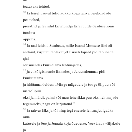
teatavaks tehtud.
13
Ja teisel päeval tulid kokku kogu rahva perekondade
peamehed,
preestrid ja leviidid kirjatundja Esra juurde Seaduse sõnu
tundma
õppima.
14
Ja nad leidsid Seaduses, mille Issand Moosese läbi oli
andnud, kirjutatud olevat, et Iisraeli lapsed pidid pühade
ajal
seitsmendas kuus elama lehtmajades,
15
ja et kõigis nende linnades ja Jeruusalemmas pidi
kuulutatama
ja hüütama, öeldes: „Minge mägedele ja tooge õlipuu või
metsõlipuu
oksi ja mürdi, palmi või muu leherikka puu oksi lehtmajade
tegemiseks, nagu on kirjutatud!”
16
Ja rahvas läks ja tõi ning tegi enesele lehtmaju, igaüks
oma
katusele ja õue ja Jumala koja õuedesse, Veevärava väljakule
ja