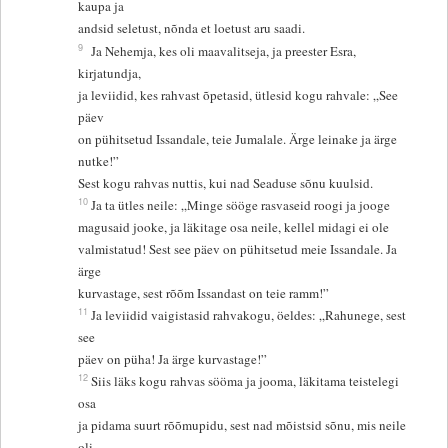
kaupa ja
andsid seletust, nõnda et loetust aru saadi.
9
Ja Nehemja, kes oli maavalitseja, ja preester Esra,
kirjatundja,
ja leviidid, kes rahvast õpetasid, ütlesid kogu rahvale: „See
päev
on pühitsetud Issandale, teie Jumalale. Ärge leinake ja ärge
nutke!”
Sest kogu rahvas nuttis, kui nad Seaduse sõnu kuulsid.
10
Ja ta ütles neile: „Minge sööge rasvaseid roogi ja jooge
magusaid jooke, ja läkitage osa neile, kellel midagi ei ole
valmistatud! Sest see päev on pühitsetud meie Issandale. Ja
ärge
kurvastage, sest rõõm Issandast on teie ramm!”
11
Ja leviidid vaigistasid rahvakogu, öeldes: „Rahunege, sest
see
päev on püha! Ja ärge kurvastage!”
12
Siis läks kogu rahvas sööma ja jooma, läkitama teistelegi
osa
ja pidama suurt rõõmupidu, sest nad mõistsid sõnu, mis neile
oli