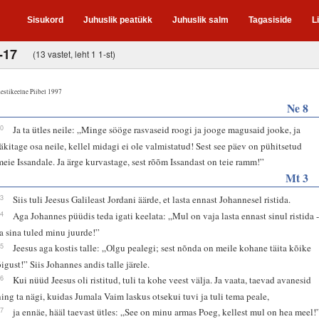
Sisukord
Juhuslik peatükk
Juhuslik salm
Tagasiside
L
-17
(13 vastet, leht 1 1-st)
estikeelne Piibel 1997
Ne 8
10
Ja ta ütles neile: „Minge sööge rasvaseid roogi ja jooge magusaid jooke, ja
läkitage osa neile, kellel midagi ei ole valmistatud! Sest see päev on pühitsetud
meie Issandale. Ja ärge kurvastage, sest rõõm Issandast on teie ramm!”
Mt 3
13
Siis tuli Jeesus Galileast Jordani äärde, et lasta ennast Johannesel ristida.
14
Aga Johannes püüdis teda igati keelata: „Mul on vaja lasta ennast sinul ristida 
ja sina tuled minu juurde!”
15
Jeesus aga kostis talle: „Olgu pealegi; sest nõnda on meile kohane täita kõike
õigust!” Siis Johannes andis talle järele.
16
Kui nüüd Jeesus oli ristitud, tuli ta kohe veest välja. Ja vaata, taevad avanesid
ning ta nägi, kuidas Jumala Vaim laskus otsekui tuvi ja tuli tema peale,
17
ja ennäe, hääl taevast ütles: „See on minu armas Poeg, kellest mul on hea meel!