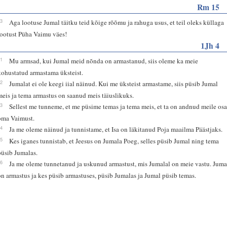
Rm 15
13
Aga lootuse Jumal täitku teid kõige rõõmu ja rahuga usus, et teil oleks küllaga
lootust Püha Vaimu väes!
1Jh 4
11
Mu armsad, kui Jumal meid nõnda on armastanud, siis oleme ka meie
kohustatud armastama üksteist.
12
Jumalat ei ole keegi iial näinud. Kui me üksteist armastame, siis püsib Jumal
meis ja tema armastus on saanud meis täiuslikuks.
13
Sellest me tunneme, et me püsime temas ja tema meis, et ta on andnud meile os
oma Vaimust.
14
Ja me oleme näinud ja tunnistame, et Isa on läkitanud Poja maailma Päästjaks.
15
Kes iganes tunnistab, et Jeesus on Jumala Poeg, selles püsib Jumal ning tema
püsib Jumalas.
16
Ja me oleme tunnetanud ja uskunud armastust, mis Jumalal on meie vastu. Juma
on armastus ja kes püsib armastuses, püsib Jumalas ja Jumal püsib temas.