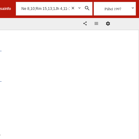
Piibel 1997
isainfo
-
”